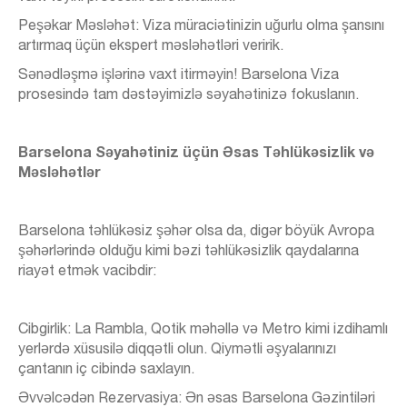
Peşəkar Məsləhət: Viza müraciətinizin uğurlu olma şansını
artırmaq üçün ekspert məsləhətləri veririk.
Sənədləşmə işlərinə vaxt itirməyin! Barselona Viza
prosesində tam dəstəyimizlə səyahətinizə fokuslanın.
Barselona Səyahətiniz üçün Əsas Təhlükəsizlik və
Məsləhətlər
Barselona təhlükəsiz şəhər olsa da, digər böyük Avropa
şəhərlərində olduğu kimi bəzi təhlükəsizlik qaydalarına
riayət etmək vacibdir:
Cibgirlik: La Rambla, Qotik məhəllə və Metro kimi izdihamlı
yerlərdə xüsusilə diqqətli olun. Qiymətli əşyalarınızı
çantanın iç cibində saxlayın.
Əvvəlcədən Rezervasiya: Ən əsas Barselona Gəzintiləri