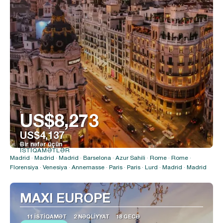
:
US$8,273
US$4,137
Bir nəfər üçün
İSTIQAMƏTLƏR
Baxın
Madrid · Madrid · Madrid · Barselona · Azur Sahili · Rome · Rome ·
Florensiya · Venesiya · Annemasse · Paris · Paris · Lurd · Madrid · Madrid
MAXI EUROPE
11 İSTIQAMƏT
2 NƏQLIYYAT
18 GECƏ