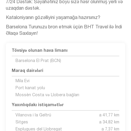
7/24 Dəstək: Səyahətiniz boyu sizə həsr olunmuş yerli və
uzaqdan dəstək.
Kataloniyanın gözəlliyini yaşamağa hazırsınız?
Barselona Turunuzu bron etmək üçün BHT Travel ilə İndi
Əlaqə Saxlayın!
Tövsiyə olunan hava limanı
Barselona El Prat (BCN)
Maraq dairələri
Mila Evi
Port kanat yolu
Mossèn Costa və Llobera bağları
Yaxınlıqdakı istiqamətlər
Vilanova i la Geltrú
a 41,77 km
Sitges
a 34,82 km
Esplugues del Llobregat
a 7,37 km