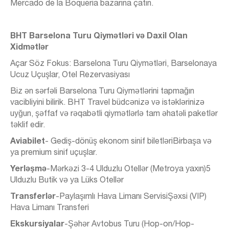
Mercado de la Boqueria bazarına çatın.
BHT Barselona Turu Qiymətləri və Daxil Olan
Xidmətlər
Açar Söz Fokus: Barselona Turu Qiymətləri, Barselonaya
Ucuz Uçuşlar, Otel Rezervasiyası
Biz ən sərfəli Barselona Turu Qiymətlərini tapmağın
vacibliyini bilirik. BHT Travel büdcənizə və istəklərinizə
uyğun, şəffaf və rəqabətli qiymətlərlə tam əhatəli paketlər
təklif edir.
Aviabilet
- Gediş-dönüş ekonom sinif biletləriBirbaşa və
ya premium sinif uçuşlar.
Yerləşmə
-Mərkəzi 3-4 Ulduzlu Otellər (Metroya yaxın)5
Ulduzlu Butik və ya Lüks Otellər
Transferlər
-Paylaşımlı Hava Limanı ServisiŞəxsi (VIP)
Hava Limanı Transferi
Ekskursiyalar
-Şəhər Avtobus Turu (Hop-on/Hop-