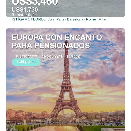
US$3,460
US$1,730
Bir nəfər üçün
London · Paris · Barselona · Rome · Milan
İSTIQAMƏTLƏR
Baxın
EUROPA CON ENCANTO
PARA PENSIONADOS
8 İSTIQAMƏT
2 NƏQLIYYAT
15 GECƏ
Tətil paketi