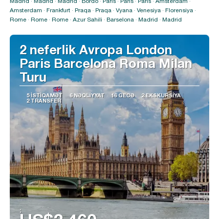
Baxın
Madrid · Madrid · Madrid · Bordo · Paris · Paris · Paris · Amsterdam ·
Amsterdam · Frankfurt · Praqa · Praqa · Vyana · Venesiya · Florensiya ·
Rome · Rome · Rome · Azur Sahili · Barselona · Madrid · Madrid
2 neferlik Avropa London
Paris Barcelona Roma Milan
Turu
5 İSTIQAMƏT
6 NƏQLIYYAT
16 GECƏ
2 EKSKURSIYA
2 TRANSFER
: