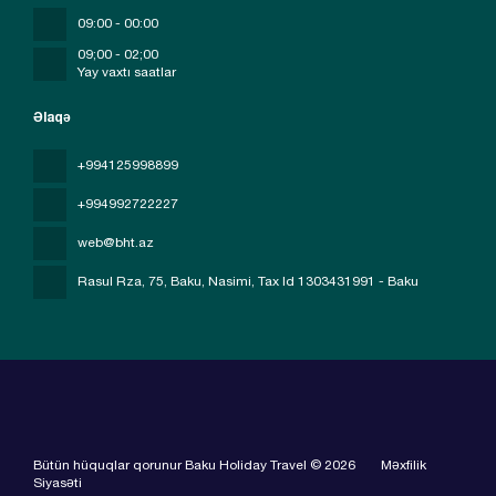
09:00 - 00:00
09;00 - 02;00
Yay vaxtı saatlar
Əlaqə
+994125998899
+994992722227
web@bht.az
Rasul Rza, 75, Baku, Nasimi
, Tax Id 1303431991 - Baku
Bütün hüquqlar qorunur Baku Holiday Travel © 2026
Məxfilik
Siyasəti