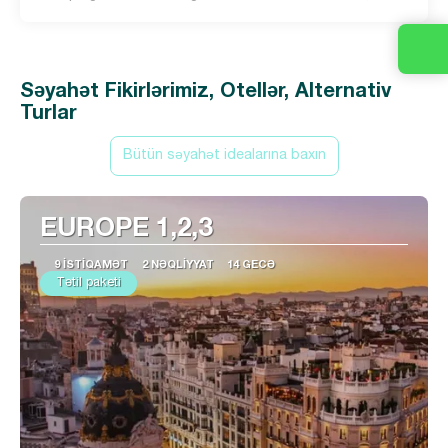
Səyahət Fikirlərimiz, Otellər, Alternativ
Turlar
Bütün səyahət idealarına baxın
EUROPE 1,2,3
9 İSTIQAMƏT
2 NƏQLIYYAT
14 GECƏ
Tətil paketi