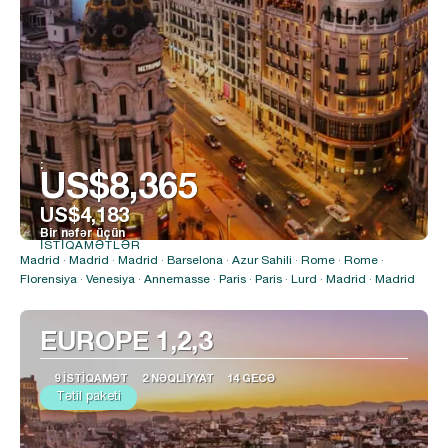
:
US$8,365
US$4,183
Bir nəfər üçün
İSTIQAMƏTLƏR
Baxın
Madrid · Madrid · Madrid · Barselona · Azur Sahili · Rome · Rome ·
Florensiya · Venesiya · Annemasse · Paris · Paris · Lurd · Madrid · Madrid
EUROPE 1,2,3
9 İSTIQAMƏT
2 NƏQLIYYAT
14 GECƏ
Tətil paketi