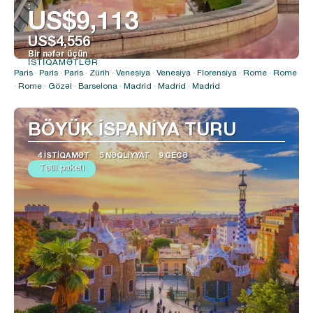
:
US$9,113
US$4,556
Bir nəfər üçün
İSTIQAMƏTLƏR
Baxın
Paris · Paris · Paris · Zürih · Venesiya · Venesiya · Florensiya · Rome · Rome
· Rome · Gözəl · Barselona · Madrid · Madrid · Madrid
BÖYÜK İSPANİYA TURU
4 İSTIQAMƏT
5 NƏQLIYYAT
9 GECƏ
Tətil paketi