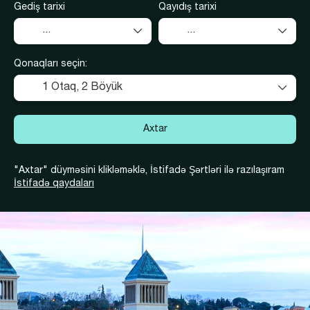
Gediş tarixi
Qayıdış tarixi
Qonaqları seçin:
1 Otaq,
2 Böyük
Axtar
"Axtar" düyməsini klikləməklə, İstifadə Şərtləri ilə razılaşıram
İstifadə qaydaları