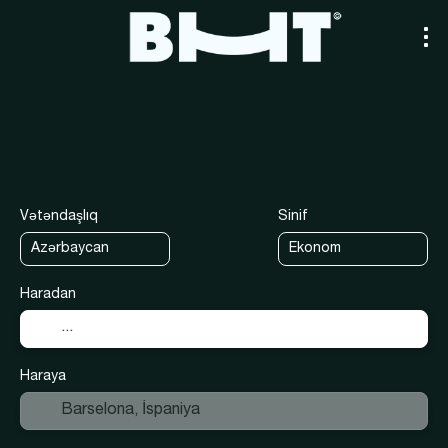
+
Aviabilet
Çoxşəhərli tur yarat
Otel
Aviabilet+Otel
Vətəndaşlıq
Sinif
Haradan
Haraya