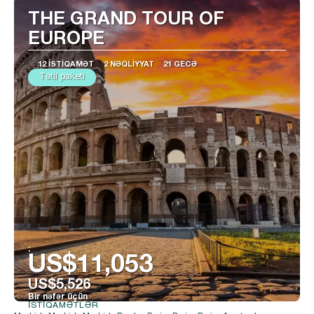
THE GRAND TOUR OF
EUROPE
12 İSTIQAMƏT
2 NƏQLIYYAT
21 GECƏ
Tətil paketi
:
US$11,053
US$5,526
Bir nəfər üçün
İSTIQAMƏTLƏR