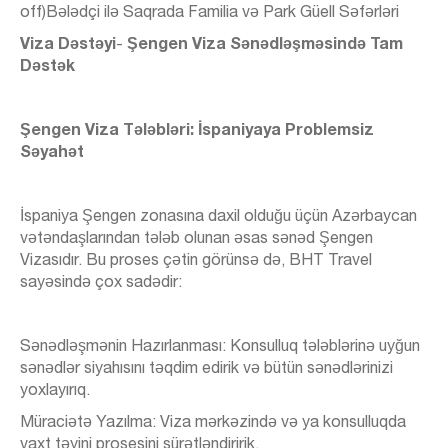
off)Bələdçi ilə Saqrada Familia və Park Güell Səfərləri
Viza Dəstəyi
-
Şengen Viza Sənədləşməsində Tam
Dəstək
Şengen Viza Tələbləri: İspaniyaya Problemsiz
Səyahət
İspaniya Şengen zonasına daxil olduğu üçün Azərbaycan
vətəndaşlarından tələb olunan əsas sənəd Şengen
Vizasıdır. Bu proses çətin görünsə də, BHT Travel
sayəsində çox sadədir:
Sənədləşmənin Hazırlanması: Konsulluq tələblərinə uyğun
sənədlər siyahısını təqdim edirik və bütün sənədlərinizi
yoxlayırıq.
Müraciətə Yazılma: Viza mərkəzində və ya konsulluqda
vaxt təyini prosesini sürətləndiririk.