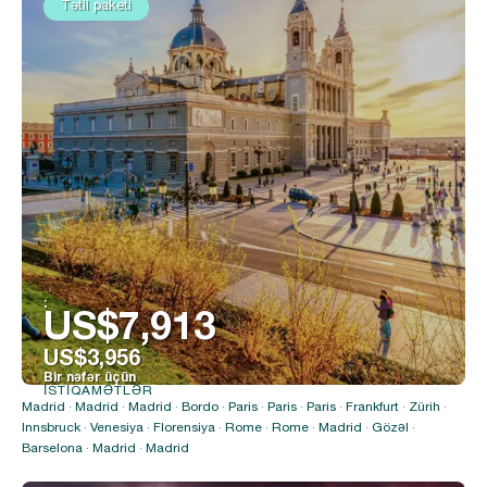
Tətil paketi
:
US$7,913
US$3,956
Bir nəfər üçün
İSTIQAMƏTLƏR
Baxın
Madrid · Madrid · Madrid · Bordo · Paris · Paris · Paris · Frankfurt · Zürih ·
Innsbruck · Venesiya · Florensiya · Rome · Rome · Madrid · Gözəl ·
Barselona · Madrid · Madrid