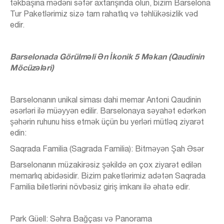
təkbaşına mədəni səfər axtarışında olun, bizim Barselona
Tur Paketlərimiz sizə tam rahatlıq və təhlükəsizlik vəd
edir.
Barselonada Görülməli Ən İkonik 5 Məkan (Qaudinin
Möcüzələri)
Barselonanın unikal siması dahi memar Antoni Qaudinin
əsərləri ilə müəyyən edilir. Barselonaya səyahət edərkən
şəhərin ruhunu hiss etmək üçün bu yerləri mütləq ziyarət
edin:
Saqrada Familia (Sagrada Familia): Bitməyən Şah Əsər
Barselonanın müzakirəsiz şəkildə ən çox ziyarət edilən
memarlıq abidəsidir. Bizim paketlərimiz adətən Saqrada
Familia biletlərini növbəsiz giriş imkanı ilə əhatə edir.
Park Güell: Səhra Bağçası və Panorama