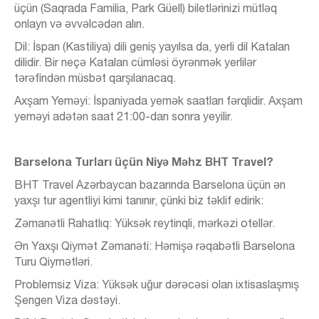
üçün (Saqrada Familia, Park Güell) biletlərinizi mütləq
onlayn və əvvəlcədən alın.
Dil: İspan (Kastiliya) dili geniş yayılsa da, yerli dil Katalan
dilidir. Bir neçə Katalan cümləsi öyrənmək yerlilər
tərəfindən müsbət qarşılanacaq.
Axşam Yeməyi: İspaniyada yemək saatları fərqlidir. Axşam
yeməyi adətən saat 21:00-dan sonra yeyilir.
Barselona Turları üçün Niyə Məhz BHT Travel?
BHT Travel Azərbaycan bazarında Barselona üçün ən
yaxşı tur agentliyi kimi tanınır, çünki biz təklif edirik:
Zəmanətli Rahatlıq: Yüksək reytinqli, mərkəzi otellər.
Ən Yaxşı Qiymət Zəmanəti: Həmişə rəqabətli Barselona
Turu Qiymətləri.
Problemsiz Viza: Yüksək uğur dərəcəsi olan ixtisaslaşmış
Şengen Viza dəstəyi.