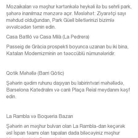
Mozaikaları və məşhur kərtənkələ heykəli ilə bu sehrli park,
şəhərə inanılmaz mənzərə açır. Məsləhət: Ziyarətçi sayı
məhdud olduğundan, Park Güell biletlərinizi bizimlə
əvvəlcədən təmin edin.
Casa Batlló və Casa Milà (La Pedrera)
Passeig de Gràcia prospekti boyunca uzanan bu iki bina,
Katalan Modernizminin ən təəccüblü nümunələridir.
Qotik Məhəllə (Barri Gòtic)
Şəhərin qədim ruhunu daşıyan bu labirintvari məhəllədə,
Barselona Katedralını və canlı Plaça Reial meydanını kəşf
edin.
La Rambla və Boqueria Bazarı
Şəhərin ən məşhur bulvarı olan La Rambla-dan keçərək
əsl İspan təamı olan tapaları dada biləcəyiniz məşhur