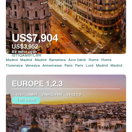
:
US$7,904
US$3,952
Bir nəfər üçün
İSTIQAMƏTLƏR
Baxın
Madrid · Madrid · Madrid · Barselona · Azur Sahili · Rome · Rome ·
Florensiya · Venesiya · Annemasse · Paris · Paris · Lurd · Madrid · Madrid
EUROPE 1,2,3
9 İSTIQAMƏT
2 NƏQLIYYAT
14 GECƏ
Tətil paketi