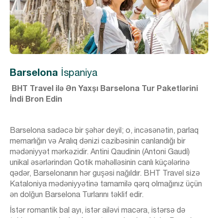
Barselona
İspaniya
BHT Travel ilə Ən Yaxşı Barselona Tur Paketlərini
İndi Bron Edin
Barselona sadəcə bir şəhər deyil; o, incəsənətin, parlaq
memarlığın və Aralıq dənizi cazibəsinin canlandığı bir
mədəniyyət mərkəzidir. Antini Qaudinin (Antoni Gaudí)
unikal əsərlərindən Qotik məhəlləsinin canlı küçələrinə
qədər, Barselonanın hər guşəsi nağıldır. BHT Travel sizə
Kataloniya mədəniyyətinə tamamilə qərq olmağınız üçün
ən dolğun Barselona Turlarını təklif edir.
İstər romantik bal ayı, istər ailəvi macəra, istərsə də