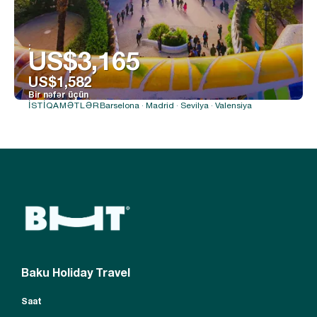
:
US$3,165
US$1,582
Bir nəfər üçün
Barselona · Madrid · Sevilya · Valensiya
İSTIQAMƏTLƏR
Baxın
Baku Holiday Travel
Saat