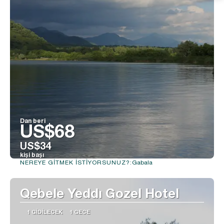
Dan beri
US$68
US$34
kişi başı
Gabala
NEREYE GITMEK ISTIYORSUNUZ?:
Görüntüle
Qebele Yeddı Gozel Hotel
1 GIDILECEK
1 GECE