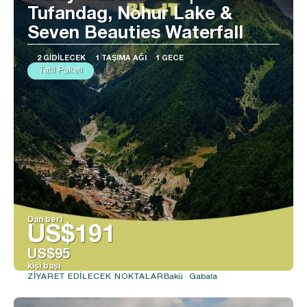
Tufandag, Nohur Lake &
Seven Beauties Waterfall
2 GIDILECEK
1 TAŞIMA AĞI
1 GECE
Tatil Paketi
Dan beri
US$191
US$95
kişi başı
Bakü · Gabala
ZIYARET EDILECEK NOKTALAR
Görüntüle