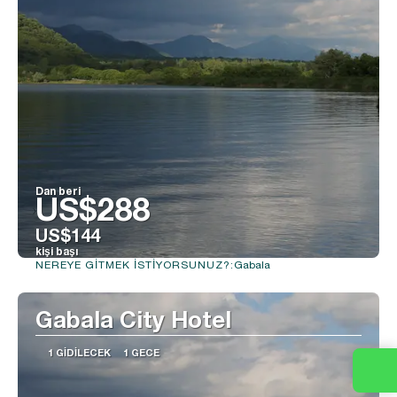
Dan beri
US$288
US$144
kişi başı
Gabala
NEREYE GITMEK ISTIYORSUNUZ?:
Görüntüle
Gabala City Hotel
1 GIDILECEK
1 GECE