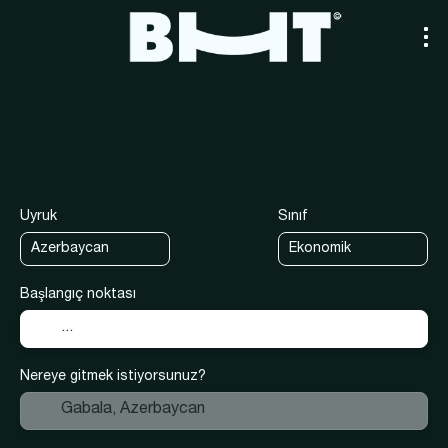
+
Taşıma
Kendi paketinizi oluşturu
Ulaşım + Konaklama
Uyruk
Sınıf
Başlangıç noktası
Nereye gitmek istiyorsunuz?