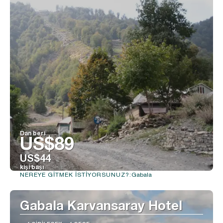
Dan beri
US$89
US$44
kişi başı
Gabala
NEREYE GITMEK ISTIYORSUNUZ?:
Görüntüle
Gabala Karvansaray Hotel