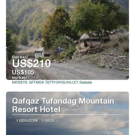
Dan beri
US$210
US$105
kişi başı
Gabala
NEREYE GITMEK ISTIYORSUNUZ?:
Görüntüle
Qafqaz Tufandag Mountain
Resort Hotel
1 GIDILECEK
1 GECE