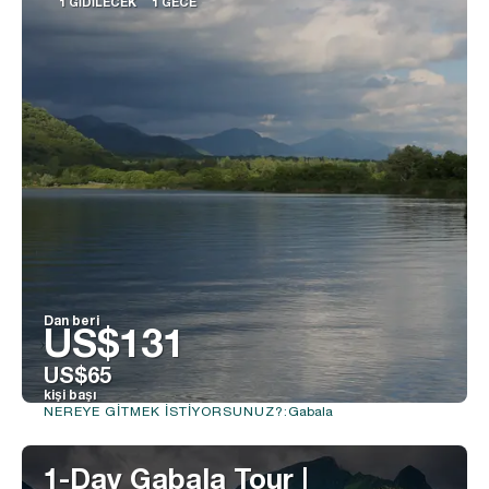
1 GIDILECEK
1 GECE
Dan beri
US$131
US$65
kişi başı
Gabala
NEREYE GITMEK ISTIYORSUNUZ?:
Görüntüle
1-Day Gabala Tour |