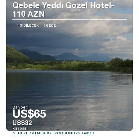
Qebele Yeddı Gozel Hotel-
110 AZN
1 GIDILECEK
1 GECE
Dan beri
US$65
US$32
kişi başı
Gabala
NEREYE GITMEK ISTIYORSUNUZ?:
Görüntüle