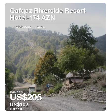
Qafqaz Riverside Resort
Hotel-174 AZN
1 GIDILECEK
1 GECE
Dan beri
US$205
US$102
kişi başı