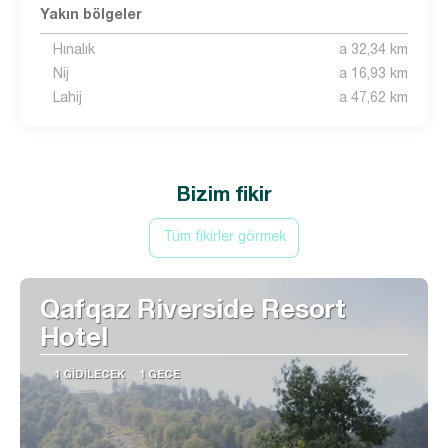
Yakın bölgeler
Hınalık
a 32,34 km
Nij
a 16,93 km
Lahij
a 47,62 km
Bizim fikir
Tüm fikirler görmek
Qafqaz Riverside Resort
Hotel
1 GIDILECEK
1 GECE