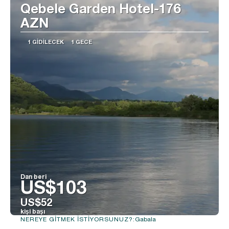
Qebele Garden Hotel-176
AZN
1 GIDILECEK
1 GECE
Dan beri
US$103
US$52
kişi başı
Gabala
NEREYE GITMEK ISTIYORSUNUZ?:
Görüntüle