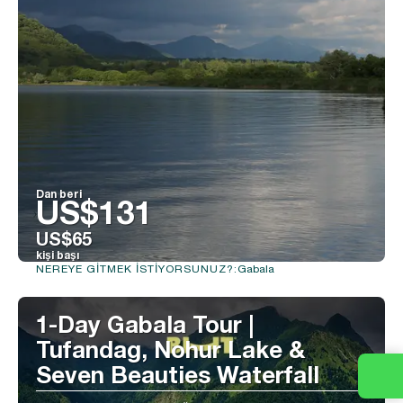
Dan beri
US$131
US$65
kişi başı
Gabala
NEREYE GITMEK ISTIYORSUNUZ?:
Görüntüle
1-Day Gabala Tour |
Tufandag, Nohur Lake &
Seven Beauties Waterfall