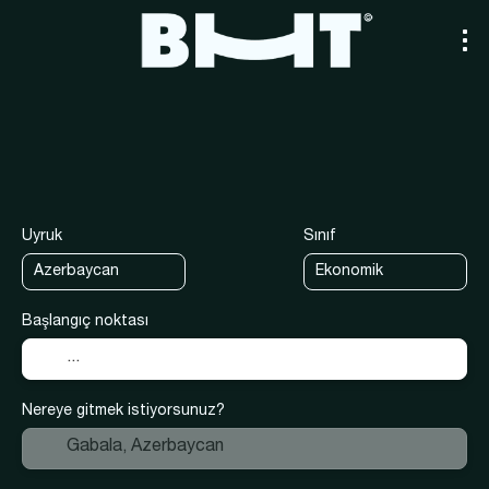
+
Taşıma
Kendi paketinizi oluşturu
Ulaşım + Konaklama
Uyruk
Sınıf
Başlangıç noktası
Nereye gitmek istiyorsunuz?