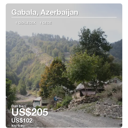
Gabala, Azerbaijan
1 GIDILECEK
1 GECE
Dan beri
US$205
US$102
kişi başı