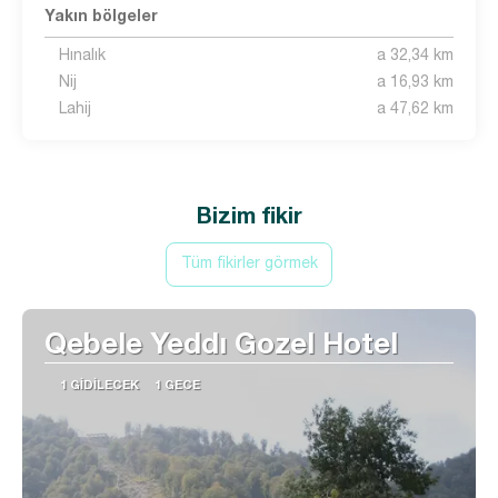
Yakın bölgeler
Hınalık
a 32,34 km
Nij
a 16,93 km
Lahij
a 47,62 km
Bizim fikir
Tüm fikirler görmek
Qebele Yeddı Gozel Hotel
1 GIDILECEK
1 GECE