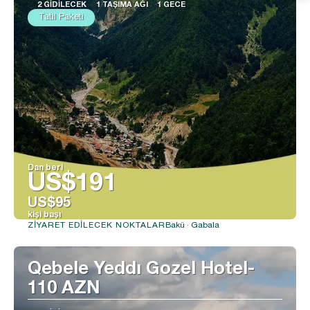
2 GIDILECEK
1 TAŞIMA AĞI
1 GECE
Tatil Paketi
Dan beri
US$191
US$95
kişi başı
Bakü · Gabala
ZIYARET EDILECEK NOKTALAR
Görüntüle
Qebele Yeddı Gozel Hotel-
110 AZN