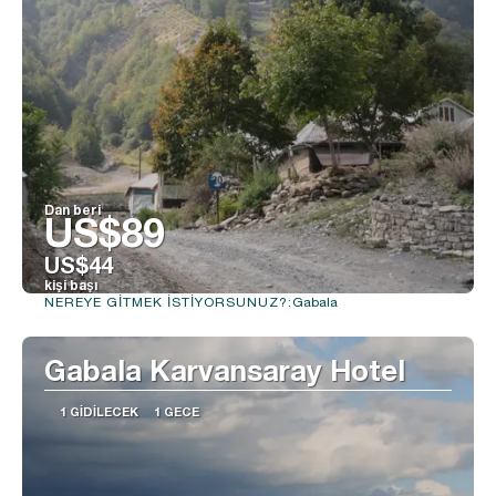
Dan beri
US$89
US$44
kişi başı
Gabala
NEREYE GITMEK ISTIYORSUNUZ?:
Görüntüle
Gabala Karvansaray Hotel
1 GIDILECEK
1 GECE