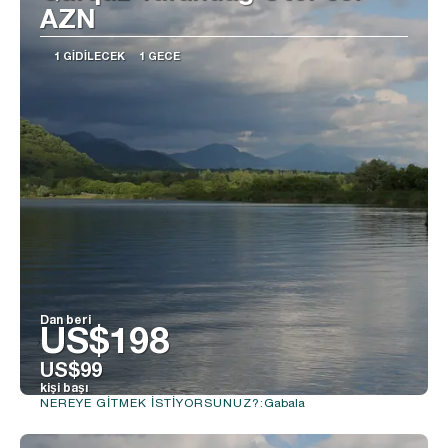
AZN
1 GIDILECEK
1 GECE
Dan beri
US$198
US$99
kişi başı
Gabala
NEREYE GITMEK ISTIYORSUNUZ?:
Görüntüle