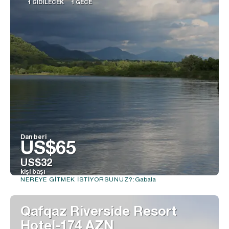
1 GIDILECEK
1 GECE
Dan beri
US$65
US$32
kişi başı
Gabala
NEREYE GITMEK ISTIYORSUNUZ?:
Görüntüle
Qafqaz Riverside Resort
Hotel-174 AZN