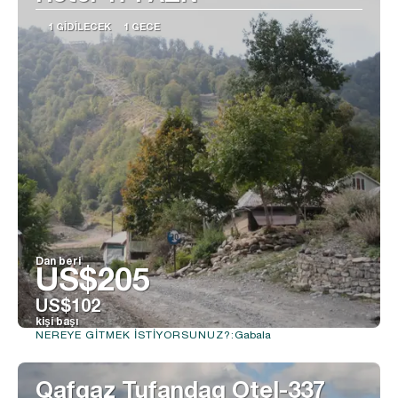
1 GIDILECEK
1 GECE
Dan beri
US$205
US$102
kişi başı
Gabala
NEREYE GITMEK ISTIYORSUNUZ?:
Görüntüle
Qafqaz Tufandag Otel-337