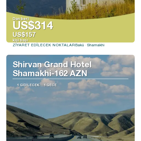
Dan beri
US$314
US$157
kişi başı
Bakü · Shamakhi
ZIYARET EDILECEK NOKTALAR
Görüntüle
Shirvan Grand Hotel
Shamakhi-162 AZN
1 GIDILECEK
1 GECE