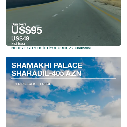
Dan beri
US$95
US$48
kişi başı
Shamakhi
NEREYE GITMEK ISTIYORSUNUZ?:
Görüntüle
SHAMAKHI PALACE
SHARADIL-405 AZN
1 GIDILECEK
1 GECE