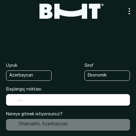
+
Taşıma
Kendi paketinizi oluşturu
Ulaşım + Konaklama
Uyruk
Sınıf
Başlangıç noktası
Nereye gitmek istiyorsunuz?