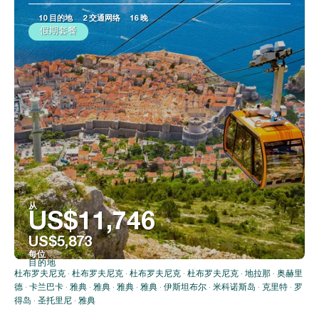
10 目的地
2 交通网络
16 晚
假期套餐
从
US$11,746
US$5,873
每位
目的地
看到
杜布罗夫尼克 · 杜布罗夫尼克 · 杜布罗夫尼克 · 杜布罗夫尼克 · 地拉那 · 奥赫里
德 · 卡兰巴卡 · 雅典 · 雅典 · 雅典 · 雅典 · 伊斯坦布尔 · 米科诺斯岛 · 克里特 · 罗
得岛 · 圣托里尼 · 雅典