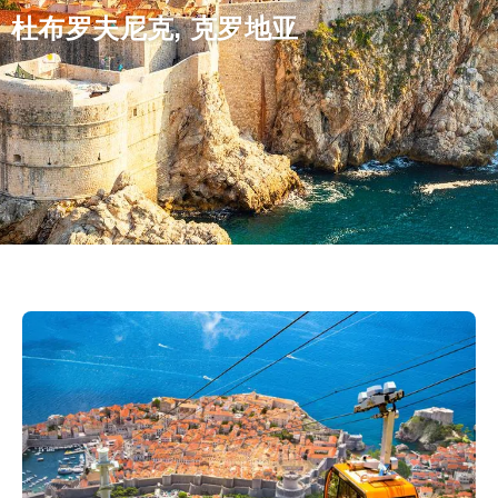
杜布罗夫尼克, 克罗地亚