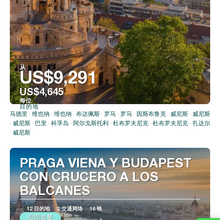
从
US$9,291
US$4,645
每位
目的地
看到
马德里 · 维也纳 · 维也纳 · 布达佩斯 · 罗马 · 罗马 · 因斯布鲁克 · 威尼斯 · 威尼斯
· 威尼斯 · 巴里 · 科孚岛 · 阿尔戈斯托利 · 杜布罗夫尼克 · 杜布罗夫尼克 · 扎达尔
· 威尼斯
PRAGA VIENA Y BUDAPEST
CON CRUCERO A LOS
BALCANES
12 目的地
2 交通网络
16 晚
假期套餐