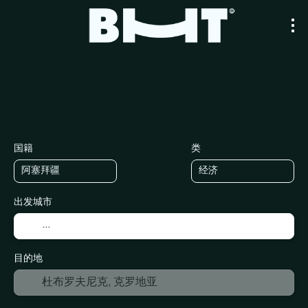
+
运输
多个目的地
膳宿
主题游
交通+住宿
国籍
类
出发城市
目的地