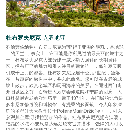
杜布罗夫尼克
克罗地亚
乔治萧伯纳称杜布罗夫尼克为“亚得里亚海的明珠，是地球
上的天堂”，事实上，它可能是你所见过的最美丽的城市之
一。杜布罗夫尼克大部分建于威尼斯人居住的长期居住
区，拥有庄严的魅力和引人注目的建筑统一，每年夏天吸
引成千上万的游客。杜布罗夫尼克建于公元7世纪，坐落
在一片茂密的橡树林中，并以此命名。您可以在古老的城
墙上散步，欣赏老城区和周围海岸的美景。在通过西门离
开旧城区之前，右转进入方济会修道院和宁静的回廊。入
口处是最古老的欧洲药房，建于1371年。在旧城的北角是
多米尼加修道院和博物馆，有提香的多面镜。令人印象深
刻的圣母升天大教堂位于PoljanaMarinDržić的中心，可以
参观其金库;寻找拉斐尔的作品。杜布罗夫尼克拥有温暖，
结晶的水域;不要只是从远处欣赏它并潜水。强悍的人可以