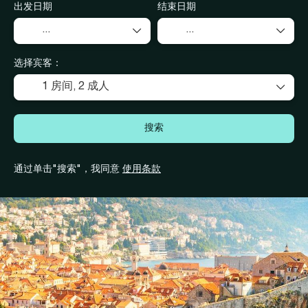
出发日期
结束日期
选择宾客：
1 房间,
2 成人
搜索
通过单击"搜索"，我同意
使用条款