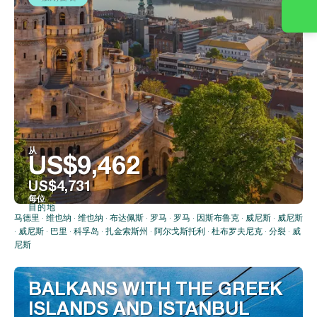
从
US$9,462
US$4,731
每位
目的地
看到
马德里 · 维也纳 · 维也纳 · 布达佩斯 · 罗马 · 罗马 · 因斯布鲁克 · 威尼斯 · 威尼斯
· 威尼斯 · 巴里 · 科孚岛 · 扎金索斯州 · 阿尔戈斯托利 · 杜布罗夫尼克 · 分裂 · 威
尼斯
BALKANS WITH THE GREEK
ISLANDS AND ISTANBUL