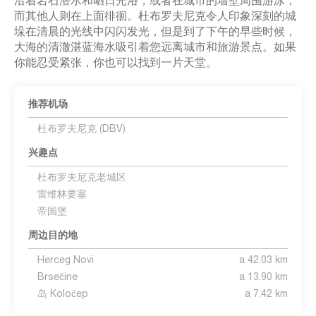
沿着岩石潜水和晒日光浴，或者在城市的墙壁周围游泳，
而其他人则在上面徘徊。杜布罗夫尼克令人印象深刻的城
垛在清晨的光线中闪闪发光，但是到了下午的早些时候，
大海的清澈湛蓝海水吸引着您远离城市和旅游景点。如果
你能忍受紧张，你也可以找到一片天堂。
推荐机场
杜布罗夫尼克 (DBV)
兴趣点
杜布罗夫尼克老城区
雷维林要塞
帝国堡
周边目的地
Herceg Novi
a 42.03 km
Brsečine
a 13.90 km
岛 Koločep
a 7.42 km