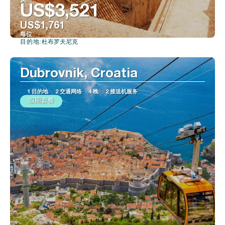
从
US$3,521
US$1,761
每位
杜布罗夫尼克
目的地:
看到
Dubrovnik, Croatia
1 目的地
2 交通网络
4 晚
2 接送机服务
假期套餐