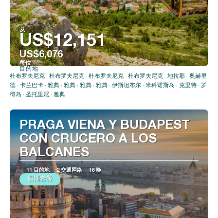
从
US$12,151
US$6,076
每位
目的地
看到
杜布罗夫尼克 · 杜布罗夫尼克 · 杜布罗夫尼克 · 杜布罗夫尼克 · 地拉那 · 奥赫里
德 · 卡兰巴卡 · 雅典 · 雅典 · 雅典 · 雅典 · 伊斯坦布尔 · 米科诺斯岛 · 克里特 · 罗
得岛 · 圣托里尼 · 雅典
PRAGA VIENA Y BUDAPEST
CON CRUCERO A LOS
BALCANES
11 目的地
2 交通网络
16 晚
假期套餐