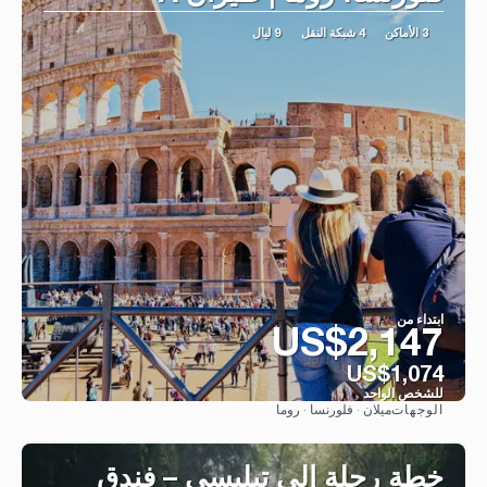
3 الأماكن
4 شبكة النقل
9 ليال
ابتداء من
US$2,147
US$1,074
للشخص الواحد
ميلان · فلورنسا · روما
الوجهات
شاهد
خطة رحلة إلى تبليسي – فندق