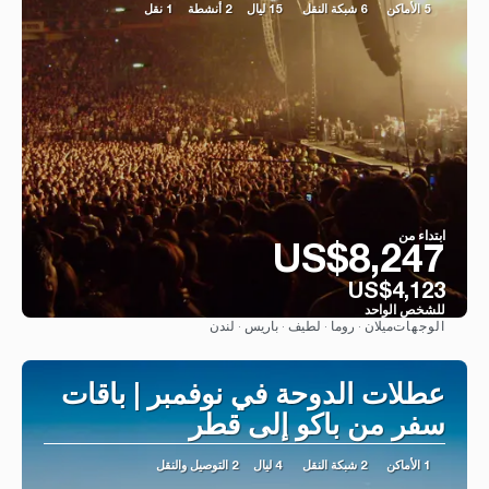
5 الأماكن
6 شبكة النقل
15 ليال
2 أنشطة
1 نقل
ابتداء من
US$8,247
US$4,123
للشخص الواحد
ميلان · روما · لطيف · باريس · لندن
الوجهات
شاهد
عطلات الدوحة في نوفمبر | باقات
سفر من باكو إلى قطر
1 الأماكن
2 شبكة النقل
4 ليال
2 التوصيل والنقل