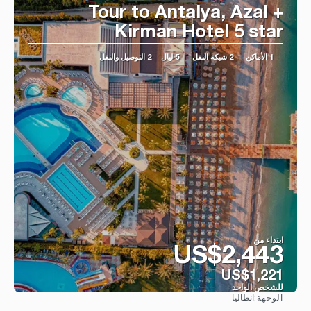
Tour to Antalya, Azal +
Kirman Hotel 5 star
1 الأماكن
2 شبكة النقل
5 ليال
2 التوصيل والنقل
ابتداء من
US$2,443
US$1,221
للشخص الواحد
انطاليا
الوجهة:
شاهد