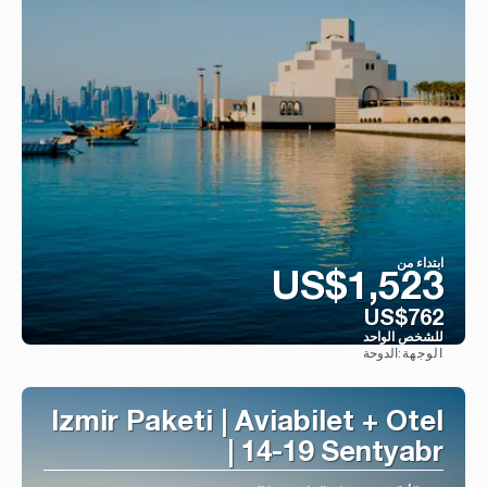
ابتداء من
US$1,523
US$762
للشخص الواحد
الدوحة
الوجهة:
شاهد
Izmir Paketi | Aviabilet + Otel
| 14-19 Sentyabr