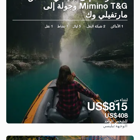
Mimino T&G وجولة إلى
مارتفيلي وك
1 الأماكن
2 شبكة النقل
5 ليال
1 نشاط
1 نقل
ابتداء من
US$815
US$408
للشخص الواحد
تبليسي
الوجهة:
شاهد