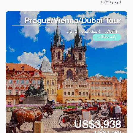
Tívat
الوجهة:
شاهد
Prague/Vienna/Dubai Tour
3 الأماكن
4 شبكة النقل
12 ليال
باقة عطلات
ابتداء من
US$3,938