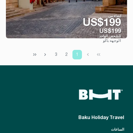
ابتداء من
US$199
US$199
للشخص الواحد
باكو
الوجهة:
شاهد
3
2
1
Baku Holiday Travel
الساعات