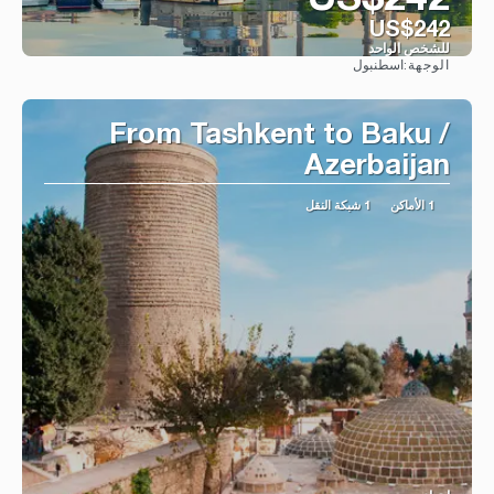
US$242
US$242
للشخص الواحد
اسطنبول
الوجهة:
شاهد
From Tashkent to Baku /
Azerbaijan
1 الأماكن
1 شبكة النقل