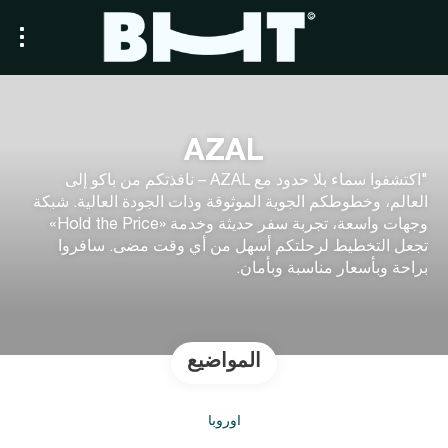
AZAL
"اكتشفوا سماء بلا حدود مع AZAL – نافذتكم من باكو إلى
العالم، وخطوطكم الجوية الموثوقة وذات الجودة العالية. شبكة
وجهات واسعة، تجربة سفر حديثة وخدمة «Hold the Price»
تجعل التخطيط لرحلتكم أسهل من أي وقت مضى. سافروا
براحة وبأسعار مناسبة وبأمان.
المواضيع
أوروبا