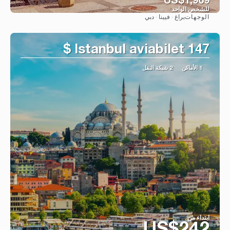
US$1,969
للشخص الواحد
براغ · فيينا · دبي
الوجهات
شاهد
Istanbul aviabilet 147 $
1 الأماكن
2 شبكة النقل
ابتداء من