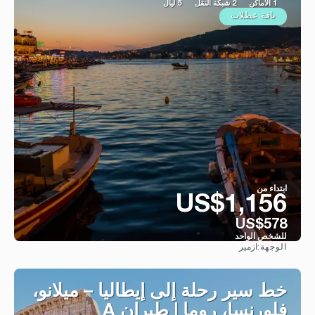
1 الأماكن
2 شبكة النقل
5 ليال
باقة عطلات
ابتداء من
US$1,156
US$578
للشخص الواحد
ازمير
الوجهة:
شاهد
خط سير رحلة إلى إيطاليا – ميلانو،
فلورنسا، روما | طيران A