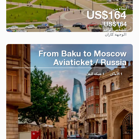
ابتداء من
US$164
US$164
للشخص الواحد
كازان
الوجهة:
شاهد
From Baku to Moscow
Aviaticket / Russia
1 الأماكن
1 شبكة النقل