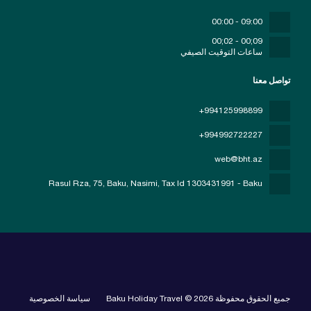
09:00 - 00:00
09;00 - 02;00
ساعات التوقيت الصيفي
تواصل معنا
+994125998899
+994992722227
web@bht.az
Rasul Rza, 75, Baku, Nasimi
, Tax Id 1303431991 - Baku
جميع الحقوق محفوظة Baku Holiday Travel © 2026
سياسة الخصوصية