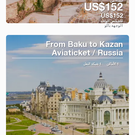
ابتداء من
US$152
US$152
للشخص الواحد
باكو
الوجهة:
شاهد
From Baku to Kazan
Aviaticket / Russia
1 الأماكن
1 شبكة النقل