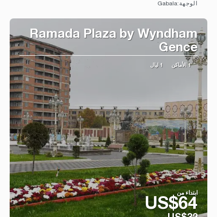
Gabala
الوجهة:
شاهد
Ramada Plaza by Wyndham
Gence
1 الأماكن
1 ليال
ابتداء من
US$64