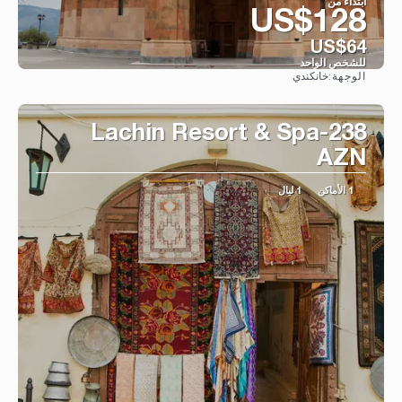
ابتداء من
US$128
US$64
للشخص الواحد
خانكندي
الوجهة:
شاهد
Lachin Resort & Spa-238
AZN
1 الأماكن
1 ليال