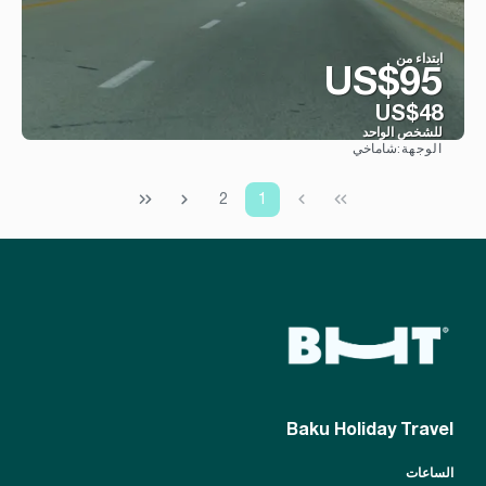
ابتداء من
US$95
US$48
للشخص الواحد
شاماخي
الوجهة:
شاهد
2
1
Baku Holiday Travel
الساعات