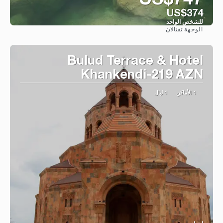
US$747
US$374
للشخص الواحد
نفتالان
الوجهة:
شاهد
Bulud Terrace & Hotel
Khankendi-219 AZN
1 الأماكن
1 ليال