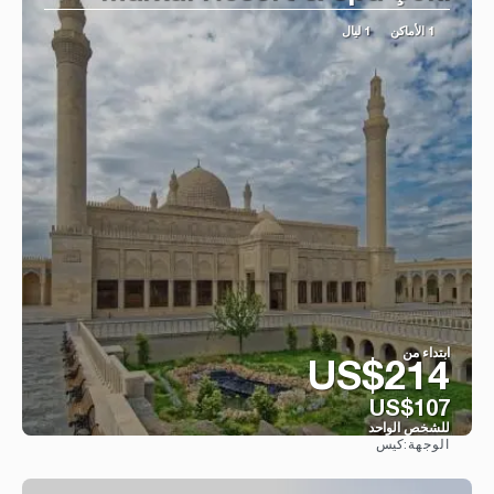
1 الأماكن
1 ليال
ابتداء من
US$214
US$107
للشخص الواحد
كيس
الوجهة:
شاهد