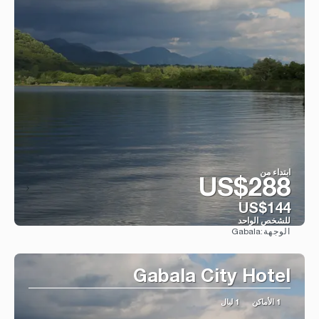
ابتداء من
US$288
US$144
للشخص الواحد
Gabala
الوجهة:
شاهد
Gabala City Hotel
1 الأماكن
1 ليال