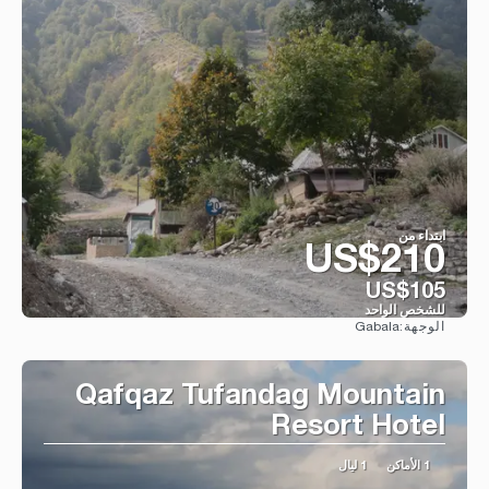
ابتداء من
US$210
US$105
للشخص الواحد
Gabala
الوجهة:
شاهد
Qafqaz Tufandag Mountain
Resort Hotel
1 الأماكن
1 ليال