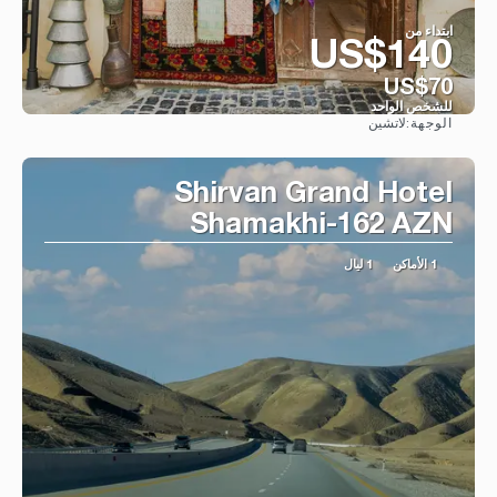
ابتداء من
US$140
US$70
للشخص الواحد
لاتشين
الوجهة:
شاهد
Shirvan Grand Hotel
Shamakhi-162 AZN
1 الأماكن
1 ليال