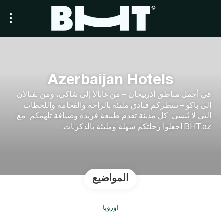
Azerbaijan Hotels
في أجمل مناطق أذربيجان – من غابالا إلى شاكي، ومن نفتالان
إلى باكو – تنتظركم فنادق مليئة بالراحة والفخامة واللحظات
التي لا تُنسى. كل مدينة تقدم طبيعة فريدة وضيافة تلهمكم. مع
BHT.az اجعلوا رحلتكم سهلة ومليئة بالذكريات.
المواضيع
أوروبا