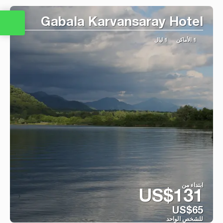
Gabala Karvansaray Hotel
1 الأماكن
1 ليال
ابتداء من
US$131
US$65
للشخص الواحد