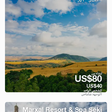
1 الأماكن
1 ليال
ابتداء من
US$80
US$40
للشخص الواحد
شاماخي
الوجهة:
شاهد
Marxal Resort & Spa Şeki