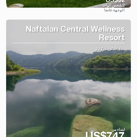
US$32
للشخص الواحد
غانجا
الوجهة:
شاهد
Naftalan Central Wellness
Resort
1 الأماكن
7 ليال
ابتداء من