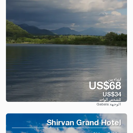
ابتداء من
US$68
US$34
للشخص الواحد
Gabala
الوجهة:
شاهد
Shirvan Grand Hotel