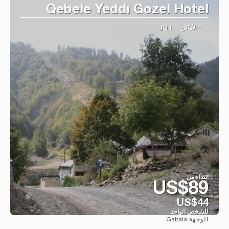
Qebele Yeddı Gozel Hotel
1 الأماكن
1 ليال
ابتداء من
US$89
US$44
للشخص الواحد
Gabala
الوجهة:
شاهد