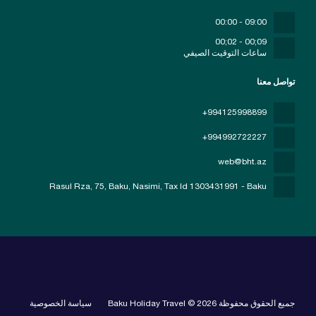
09:00 - 00:00
09;00 - 02;00
ساعات التوقيت الصيفي
تواصل معنا
+994125998899
+994992722227
web@bht.az
Rasul Rza, 75, Baku, Nasimi
, Tax Id 1303431991 - Baku
جميع الحقوق محفوظة Baku Holiday Travel © 2026
سياسة الخصوصية