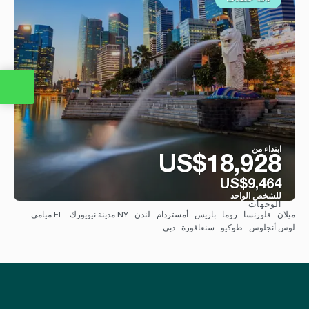
ابتداء من
US$18,928
US$9,464
للشخص الواحد
الوجهات
شاهد
ميلان · فلورنسا · روما · باريس · أمستردام · لندن · NY مدينة نيويورك · FL ميامي ·
لوس أنجلوس · طوكيو · سنغافورة · دبي