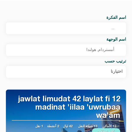
اسم الفكرة
اسم الوجهة
ترتيب حسب
اختيارنا
jawlat limudat 42 laylat fi 12
madinat 'iilaa 'uwrubaa
wa'am
12 الأماكن
13 شبكة النقل
42 ليال
2 أنشطة
1 نقل
باقة عطلات