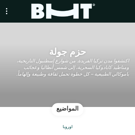
حزم جولة
اكتشفوا مدن تركيا الفريدة. من شوارع إسطنبول التاريخية،
ومناطيد كابادوكيا السحرية، إلى شمس أنطاليا وعجائب
باموكالي الطبيعية – كل خطوة تحمل ثقافة وطبيعة وإلهاماً.
المواضيع
أوروبا