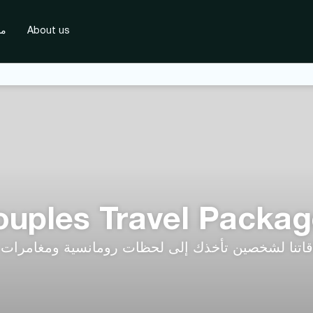
About us
مس
uples Travel Packa
قاتنا لشخصين تأخذك إلى لحظات رومانسية ومغامرات 