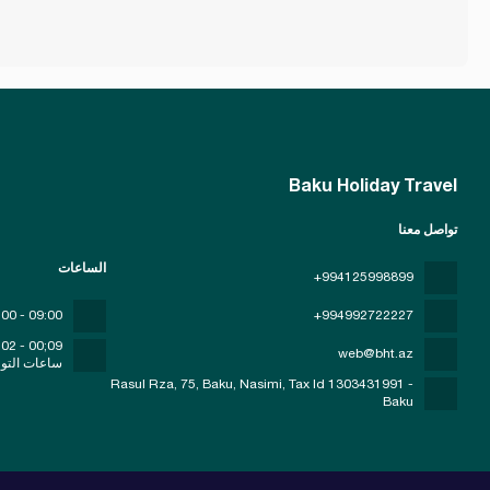
Baku Holiday Travel
تواصل معنا
الساعات
+994125998899
09:00 - 00:00
+994992722227
09;00 - 02;00
web@bht.az
ساعات التو
Rasul Rza, 75, Baku, Nasimi
, Tax Id 1303431991 -
Baku