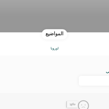
المواضيع
أوروبا
ب
نتائج: