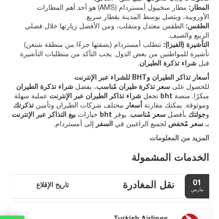
المطار:
مطار سخيبول أمستردام (AMS) هو أحد أهم المطارات
الأوروبية، ويتصل بوسط المدينة بقطار سريع.
الطقس:
الطقس معتدل ومتقلب، ومن الأفضل زيارتها خلال فصلي
الربيع والصيف.
التأشيرة (الفيزا):
تتطلب أمستردام (بصفتها جزءًا من منطقة شنغن)
تأشيرة للمواطنين من بعض الدول. يجب التأكد من متطلبات التأشيرة
قبل
شراء تذكرة الطيران
.
أسعار تذاكر الطيران وBHT للشراء عبر الإنترنت
للحصول على
سعر
تذكرة طيران
مُناسب
، يفضل
شراء تذكرة الطيران
مبكرًا. منصة
bht
تجعل
شراء تذاكر الطيران عبر الإنترنت
عملية سهلة
وموثوقة. يمكنك مقارنة
أسعار
مختلف شركات الطيران وتأمين
تذكرتك
و
جولتك
بأفضل
سعر مُناسب
. يوفر
bht
خيارات
بيع التذاكر عبر الإنترنت
بـ
سعر مُخفض
لجميع الراغبين في
السفر
إلى أمستردام.
المزيد من المعلومات
الخدمات المشمولة
01
نقل المغادرة
تاريخ الإقلاع
مارس