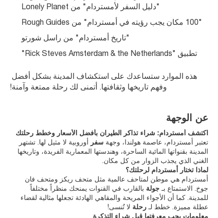
"دليل السفر لأمستردام" من Lonely Planet
"100 مكان يجب رؤيته في أمستردام" من Rough Guides
"تاريخ أمستردام" من راسل شورتو
تطبيق "Rick Steves Amsterdam & the Netherlands"
هذه الموارد ستساعدك على استكشاف المدينة بشكل أفضل 
وفهم تاريخها وثقافتها. أتمنى لك رحلة ممتعة وآمنة!
عن الوجهة
اكتشف أمستردام: شراء تذاكر الطيران بأفضل الأسعار وخطط رحلتك
تعتبر أمستردام، عاصمة هولندا، وجهة
سفر
أوروبية لا مثيل لها. تشتهر
المدينة بقنواتها المائية الساحرة، وهندستها المعمارية الفريدة، وتاريخها
الغني الذي يجذب الزوار من كل مكان.
لماذا تختار أمستردام لرحلتك؟
أمستردام هي موطن لمتاحف عالمية مثل متحف ريكز ومتحف فان
جوخ. الاستمتاع بـ
جولة
بالقارب في القنوات يمنحك منظراً مختلفاً
للمدينة. كما أن الأجواء المريحة والمقاهي الهادئة تجعلها مثالية لقضاء
عطلة مميزة. خطط لـ
رحلة
لا تُنسى!
معلومات يجب معرفتها قبل شراء التذكرة