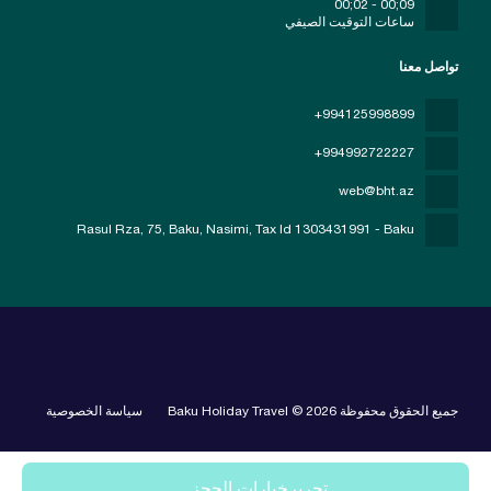
09;00 - 02;00
ساعات التوقيت الصيفي
تواصل معنا
+994125998899
+994992722227
web@bht.az
Rasul Rza, 75, Baku, Nasimi
, Tax Id 1303431991 - Baku
جميع الحقوق محفوظة Baku Holiday Travel © 2026
سياسة الخصوصية