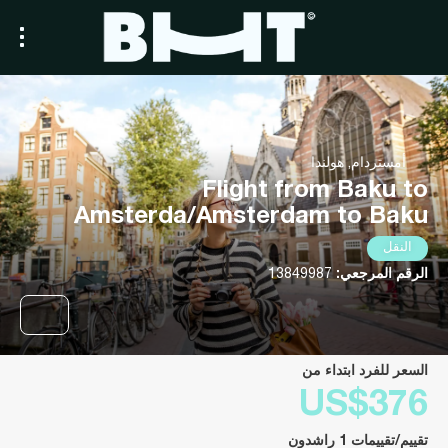
أمستردام, هولندا
Flight from Baku to
Amsterda/Amsterdam to Baku
النقل
الرقم المرجعي:
13849987
السعر للفرد ابتداء من
US$376
تقييم/تقييمات 1 راشدون