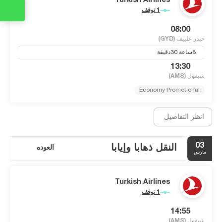
Turkish Airlines
1 توقف
08:00
حيدر علييف
(GYD)
8ساعة 30دقيقة
13:30
شيفول
(AMS)
Economy Promotional
انظر التفاصيل
03
النقل ذهابا وإيابا
العوده
مارس
Turkish Airlines
1 توقف
14:55
شيفول
(AMS)