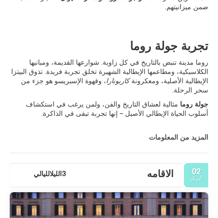
ضمن ميزانيتهم.
تجربة جولة روما
روما مدينة تنبض بالتاريخ في كل زاوية. شوارعها القديمة، ومبانيها
الكلاسيكية، ومطاعمها الإيطالية الشهيرة تخلق تجربة فريدة. تذوق البيتزا
الإيطالية الأصلية، ومعكرونة
كاربونارا
، وقهوة الإسبريسو هو جزء من
سحر الرحلة.
جولة روما
مثالية لعشاق التاريخ والفن، ولمن يرغب في استكشاف
أسلوب الحياة الإيطالي الأصيل – إنها تجربة تبقى في الذاكرة.
المزيد من المعلومات
02
الاقامه
3الليلالليالي
أبريل