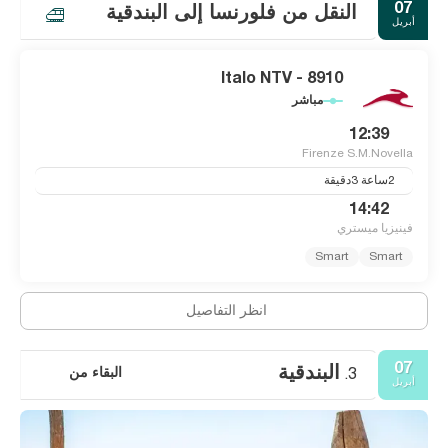
07
النقل من فلورنسا إلى البندقية
أبريل
Italo NTV - 8910
مباشر
12:39
Firenze S.M.Novella
2ساعة 3دقيقة
14:42
فينيزيا ميستري
Smart
Smart
انظر التفاصيل
07
البندقية
البقاء من
3.
أبريل