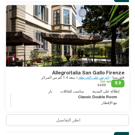
Allegroitalia San Gallo Firenze
فلورنسا -
اعرض علي الخريطة
> يبعد 1.4 كم من المركز
جيد جداً
8.9
4469
إطلالة على المدينة
مناسب للعائلات
بار
Classic Double Room
مع الإفطار
انظر التفاصيل