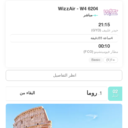
WizzAir - W4 6204
مباشر
21:15
حيدر علييف
(GYD)
4ساعة 55دقيقة
00:10
مطار فيوميتشينو
(FCO)
Basic
+1{1}
انظر التفاصيل
02
روما
البقاء من
1.
أبريل