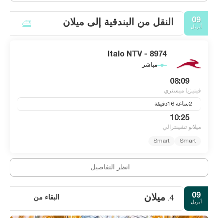
09
النقل من البندقية إلى ميلان
أبريل
Italo NTV - 8974
مباشر
08:09
فينيزيا ميستري
2ساعة 16دقيقة
10:25
ميلانو تشينترالي
Smart
Smart
انظر التفاصيل
09
ميلان
البقاء من
4.
أبريل