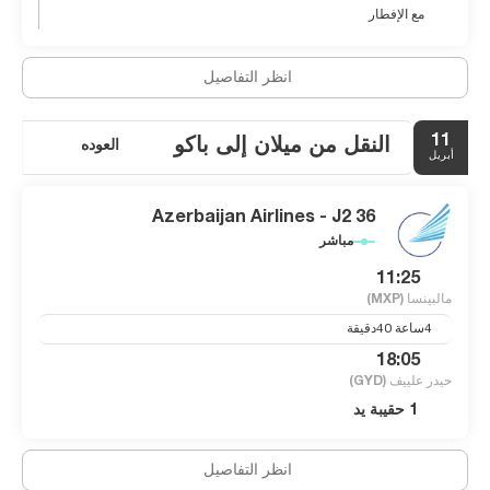
مع الإفطار
انظر التفاصيل
11
النقل من ميلان إلى باكو
العوده
أبريل
Azerbaijan Airlines - J2 36
مباشر
11:25
مالبينسا
(MXP)
4ساعة 40دقيقة
18:05
حيدر علييف
(GYD)
1 حقيبة يد
انظر التفاصيل