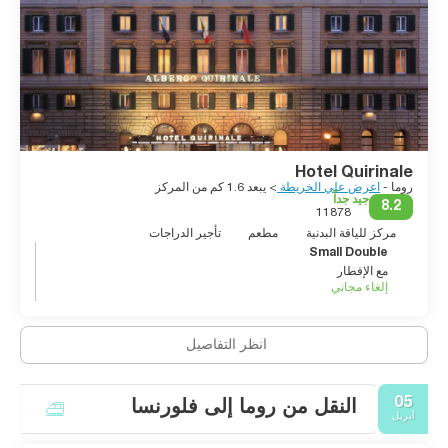
Hotel Quirinale
روما -
اعرض علي الخريطة
> يبعد 1.6 كم من المركز
جيد جداً
8.2
11878
مركز للياقة البدنية
مطعم
تأجير الدراجات
Small Double
مع الإفطار
إلغاء مجاني
انظر التفاصيل
05
النقل من روما إلى فلورنسا
أبريل