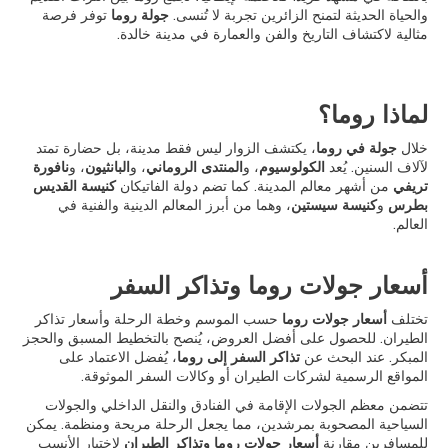
والحياة الحديثة لتمنح الزائرين تجربة لا تُنسى.
جولة روما
توفر فرصة
مثالية لاكتشاف التاريخ والفن والعمارة في مدينة خالدة.
لماذا روما؟
خلال
جولة في روما
، يكتشف الزوار ليس فقط مدينة، بل حضارة تمتد
لآلاف السنين. يُعد
الكولوسيوم
، و
المنتدى الروماني
، و
البانثيون
، و
نافورة
تريفي
من أشهر معالم المدينة. كما تضم دولة الفاتيكان
كنيسة القديس
بطرس
و
كنيسة سيستين
، وهما من أبرز المعالم الدينية والفنية في
العالم.
أسعار جولات روما وتذاكر السفر
تختلف
أسعار جولات روما
حسب الموسم وخطة الرحلة وأسعار تذاكر
الطيران. للحصول على أفضل العروض، يُنصح بالتخطيط المسبق والحجز
المبكر. عند البحث عن
تذاكر السفر إلى روما
، يُفضل الاعتماد على
المواقع الرسمية لشركات الطيران أو وكالات السفر الموثوقة.
تتضمن معظم الجولات الإقامة في الفنادق والنقل الداخلي والجولات
السياحية المصحوبة بمرشدين، مما يجعل الرحلة مريحة ومنظمة. يمكن
للمسافرين مقارنة
أسعار جولات روما وتذاكر الطيران
لاختيار الأنسب