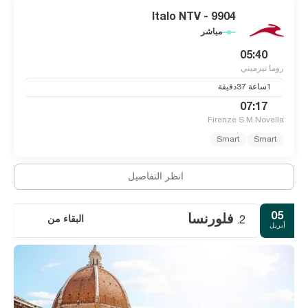
Italo NTV - 9904
مباشر
05:40
روما تيرميني
1ساعة 37دقيقة
07:17
Firenze S.M.Novella
Smart
Smart
انظر التفاصيل
05
فلورنسا
البقاء من
2.
أبريل