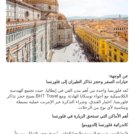
عن الوجهة:
خيارات السفر وحجز تذاكر الطيران إلى فلورنسا
تُعد فلورنسا واحدة من أهم مدن الفن في إيطاليا، حيث تجتمع الهندسة
الكلاسيكية مع أجواء توسكانا الهادئة. ومع BHT Travel يصبح حجز تذاكر
فلورنسا، اختيار الفندق، وشراء التذكرة عبر الإنترنت عملية بسيطة
ومناسبة لأي نوع من الرحلات.
أهم الأماكن التي تستحق الزيارة في فلورنسا
كاتدرائية فلورنسا (الدوومو)
قبّتها الشهيرة تمنح المدينة طابعها الخاص. يُنصح بحجز التذاكر مسبقاً