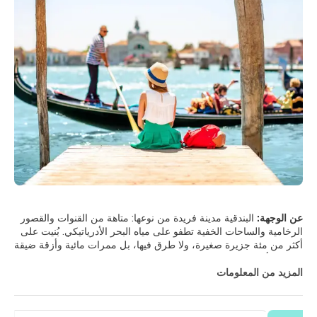
عن الوجهة:
البندقية مدينة فريدة من نوعها: متاهة من القنوات والقصور
الرخامية والساحات الخفية تطفو على مياه البحر الأدرياتيكي. بُنيت على
أكثر من مئة جزيرة صغيرة، ولا طرق فيها، بل ممرات مائية وأزقة ضيقة
تنفتح فجأة على ساحات خلابة. في قلبها تقع ساحة سان ماركو، التي
تُحيط بها كاتدرائية سان ماركو الباهرة، وقصر دوجي، وبرج الجرس
المزيد من المعلومات
الشهير. من هنا، يمكنك التجول تحت الأروقة المزدانة بالمقاهي