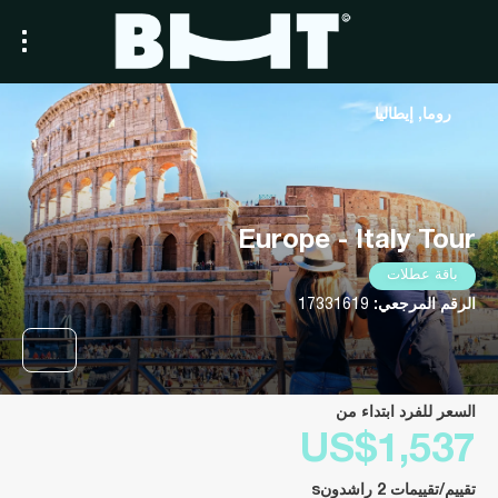
روما, إيطاليا
Europe - Italy Tour
باقة عطلات
الرقم المرجعي:
17331619
السعر للفرد ابتداء من
US$1,537
تقييم/تقييمات 2 راشدونs