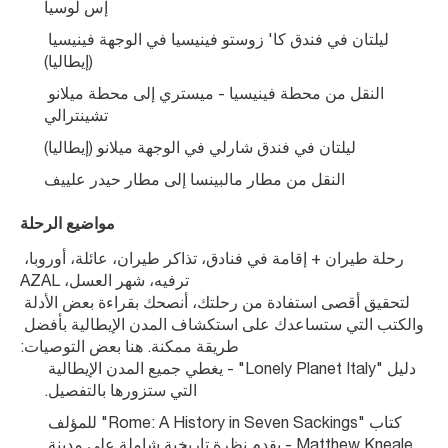
إس لوسيا
ليلتان في فندق كا' زوستو فينيسيا في الوجهة فينيسيا 
(إيطاليا)
النقل من محطة فينيسيا - ميستري إلى محطة ميلانو 
تشينترالي
ليلتان في فندق شارلي في الوجهة ميلانو (إيطاليا)
النقل من مطار مالبينسا إلى مطار حيدر علييف
مواضيع الرحلة
رحلة طيران + إقامة في فنادق، تذاكر طيران، عائلة، أوروبا، 
ترفيه، شهر العسل، AZAL
لتحقيق أقصى استفادة من رحلتك، أنصحك بقراءة بعض الأدلة 
والكتب التي ستساعدك على استكشاف المدن الإيطالية بأفضل 
طريقة ممكنة. هنا بعض التوصيات:
دليل "Lonely Planet Italy" - يغطي جميع المدن الإيطالية 
التي ستزورها بالتفصيل.
كتاب "Rome: A History in Seven Sackings" للمؤلف 
Matthew Kneale - يقدم نظرة تاريخية شاملة على مدينة 