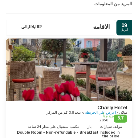
المزيد من المعلومات
09
الاقامه
2الليلالليالي
أبريل
Charly Hotel
ميلان -
اعرض علي الخريطة
> يبعد 0.6 كم من المركز
جيد جداً
8.7
2856
موقف سيارات
بار
مكتب استقبال على مدار 24 ساعة
Double Room - Non-refundable - Breakfast included in
the price