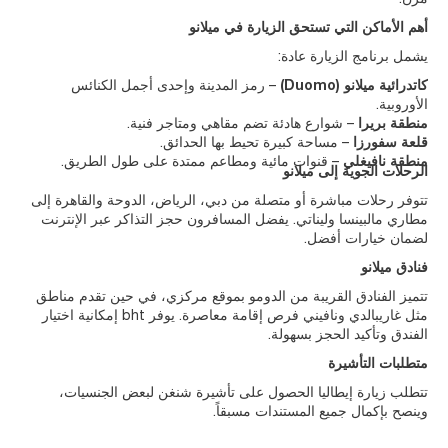
أهم الأماكن التي تستحق الزيارة في ميلانو
يشمل برنامج الزيارة عادة:
كاتدرائية ميلانو (Duomo)
– رمز المدينة وإحدى أجمل الكنائس
الأوروبية.
منطقة بريرا
– شوارع هادئة تضم مقاهي ومتاجر فنية.
قلعة سفورزا
– مساحة كبيرة تحيط بها الحدائق.
منطقة نافيغلي
– قنوات مائية ومطاعم ممتدة على طول الطريق.
الرحلات الجوية إلى ميلانو
تتوفر رحلات مباشرة أو متصلة من دبي، الرياض، الدوحة والقاهرة إلى
مطاري مالبينسا وليناتي. يفضل المسافرون حجز التذاكر عبر الإنترنت
لضمان خيارات أفضل.
فنادق ميلانو
تتميز الفنادق القريبة من الدومو بموقع مركزي، في حين تقدم مناطق
مثل غاريبالدي ونافيني فرص إقامة معاصرة. يوفر bht إمكانية اختيار
الفندق وتأكيد الحجز بسهولة.
متطلبات التأشيرة
تتطلب زيارة إيطاليا الحصول على تأشيرة شنغن لبعض الجنسيات،
وينصح بإكمال جميع المستندات مسبقاً.