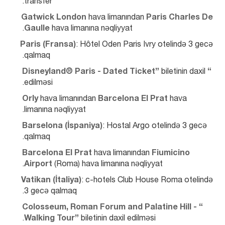
transfer.
Gatwick London
 hava limanından 
Paris Charles De 
Gaulle
 hava limanına nəqliyyat.
Paris (Fransa)
: Hôtel Oden Paris Ivry otelində 3 gecə 
qalmaq.
 biletinin daxil 
“Disneyland® Paris - Dated Ticket”
edilməsi.
Orly
 hava limanından 
Barcelona El Prat
 hava 
limanına nəqliyyat.
Barselona (İspaniya)
: Hostal Argo otelində 3 gecə 
qalmaq.
Barcelona El Prat
 hava limanından 
Fiumicino 
Airport
 (Roma) hava limanına nəqliyyat.
Vatikan (İtaliya)
: c-hotels Club House Roma otelində 
3 gecə qalmaq.
“Colosseum, Roman Forum and Palatine Hill - 
Walking Tour”
 biletinin daxil edilməsi.