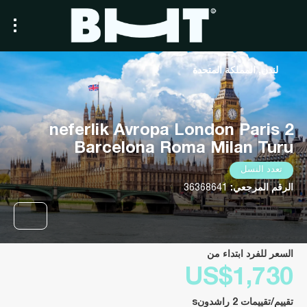
لندن, المملكة المتحدة
2 neferlik Avropa London Paris
Barcelona Roma Milan Turu
تعدد النسل
الرقم المرجعي:
36368641
السعر للفرد ابتداء من
US$1,730
تقييم/تقييمات 2 راشدونs