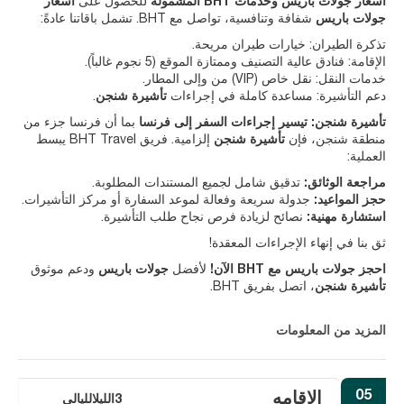
أسعار جولات باريس وخدمات BHT المشمولة
للحصول على
أسعار
جولات باريس
شفافة وتنافسية، تواصل مع BHT. تشمل باقاتنا عادةً:
تذكرة الطيران: خيارات طيران مريحة.
الإقامة: فنادق عالية التصنيف وممتازة الموقع (5 نجوم غالباً).
خدمات النقل: نقل خاص (VIP) من وإلى المطار.
دعم التأشيرة: مساعدة كاملة في إجراءات
تأشيرة شنجن
.
تأشيرة شنجن: تيسير إجراءات السفر إلى فرنسا
بما أن فرنسا جزء من
منطقة شنجن، فإن
تأشيرة شنجن
إلزامية. فريق BHT Travel يبسط
العملية:
مراجعة الوثائق:
تدقيق شامل لجميع المستندات المطلوبة.
حجز المواعيد:
جدولة سريعة وفعالة لموعد السفارة أو مركز التأشيرات.
استشارة مهنية:
نصائح لزيادة فرص نجاح طلب التأشيرة.
ثق بنا في إنهاء الإجراءات المعقدة!
احجز جولات باريس مع BHT الآن!
لأفضل
جولات باريس
ودعم موثوق
تأشيرة شنجن
، اتصل بفريق BHT.
المزيد من المعلومات
05
الاقامه
3الليلالليالي