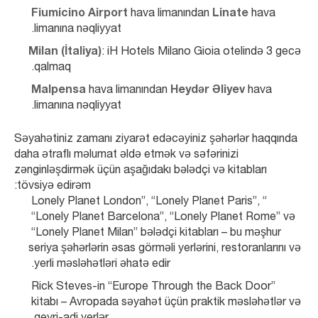
Fiumicino Airport
 hava limanından 
Linate
 hava 
limanına nəqliyyat.
Milan (İtaliya)
: iH Hotels Milano Gioia otelində 3 gecə 
qalmaq.
Malpensa
 hava limanından 
Heydər Əliyev
 hava 
limanına nəqliyyat.
Səyahətiniz zamanı ziyarət edəcəyiniz şəhərlər haqqında 
daha ətraflı məlumat əldə etmək və səfərinizi 
zənginləşdirmək üçün aşağıdakı bələdçi və kitabları 
tövsiyə edirəm:
“Lonely Planet London”, “Lonely Planet Paris”, 
“Lonely Planet Barcelona”, “Lonely Planet Rome” və 
“Lonely Planet Milan” bələdçi kitabları – bu məşhur 
seriya şəhərlərin əsas görməli yerlərini, restoranlarını və 
yerli məsləhətləri əhatə edir.
Rick Steves-in “Europe Through the Back Door” 
kitabı – Avropada səyahət üçün praktik məsləhətlər və 