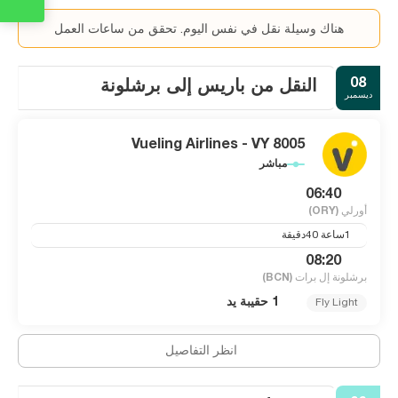
هناك وسيلة نقل في نفس اليوم. تحقق من ساعات العمل
08
النقل من باريس إلى برشلونة
ديسمبر
Vueling Airlines - VY 8005
مباشر
06:40
أورلي
(ORY)
1ساعة 40دقيقة
08:20
برشلونة إل برات
(BCN)
1 حقيبة يد
Fly Light
انظر التفاصيل