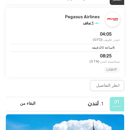
ديسمبر
Pegasus Airlines
1 توقف
04:05
حيدر علييف
(GYD)
8ساعة 20دقيقة
08:25
ستانستد لندن
(STN)
LIGHT
انظر التفاصيل
01
لندن
البقاء من
1.
ديسمبر