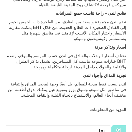
سيركس فرصة لاكتشاف روح المدينة النابضة بالحياة.
فنادق لندن – راحة تناسب جميع الميزانيات
تضم لندن مجموعة واسعة من الفنادق، من الفاخرة ذات الخمس نجوم
إلى الفنادق الصغيرة ذات الطابع الحديث. من خلال BHT يمكنك مقارنة
الأسعار واختيار المكان الأنسب لإقامتك في مناطق شهيرة مثل
وستمنستر وكينسينغتون وسوهَو.
أسعار وتذاكر مرنة
تختلف أسعار الرحلات والفنادق في لندن حسب الموسم والموقع، وتقدم
BHT خيارات متنوعة تناسب كل المسافرين، تشمل تذاكر الطيران
والإقامة والجولات داخل المدينة لرحلة متكاملة ومريحة.
تجربة المذاق وأجواء لندن
لندن ليست فقط مدينة للمعالم، بل أيضًا وجهة لمحبي المذاق والثقافة.
في مناطق مثل سوهو وسوق بورو ونوتينغ هيل يمكنك تذوق أطعمة من
مختلف أنحاء العالم، والاستمتاع بالحياة الليلية والثقافة المحلية..
المزيد من المعلومات
01