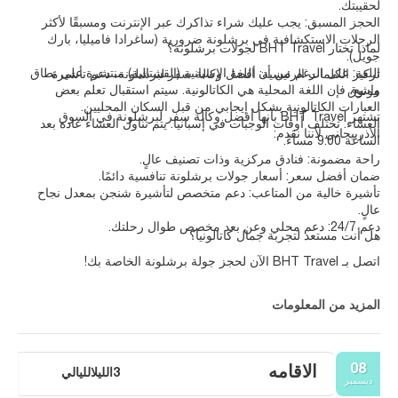
لحقيبتك.
الحجز المسبق: يجب عليك شراء تذاكرك عبر الإنترنت ومسبقًا لأكثر
الرحلات الاستكشافية في برشلونة ضرورية (ساغرادا فاميليا، بارك
لماذا تختار BHT Travel لجولات برشلونة؟
جويل).
اللغة: على الرغم من أن اللغة الإسبانية (القشتالية) منتشرة على نطاق
تركيز الكلمات الرئيسية: أفضل وكالة سفر لبرشلونة، دعم تأشيرة
واسع، فإن اللغة المحلية هي الكاتالونية. سيتم استقبال تعلم بعض
موثوق
العبارات الكاتالونية بشكل إيجابي من قبل السكان المحليين.
تشتهر BHT Travel بأنها أفضل وكالة سفر لبرشلونة في السوق
العشاء: تختلف أوقات الوجبات في إسبانيا. يتم تناول العشاء عادة بعد
الأذربيجاني لأننا نقدم:
الساعة 9:00 مساءً.
راحة مضمونة: فنادق مركزية وذات تصنيف عالٍ.
ضمان أفضل سعر: أسعار جولات برشلونة تنافسية دائمًا.
تأشيرة خالية من المتاعب: دعم متخصص لتأشيرة شنجن بمعدل نجاح
عالٍ.
دعم 24/7: دعم محلي وعن بعد مخصص طوال رحلتك.
هل أنت مستعد لتجربة جمال كاتالونيا؟
اتصل بـ BHT Travel الآن لحجز جولة برشلونة الخاصة بك!
المزيد من المعلومات
08
الاقامه
3الليلالليالي
ديسمبر