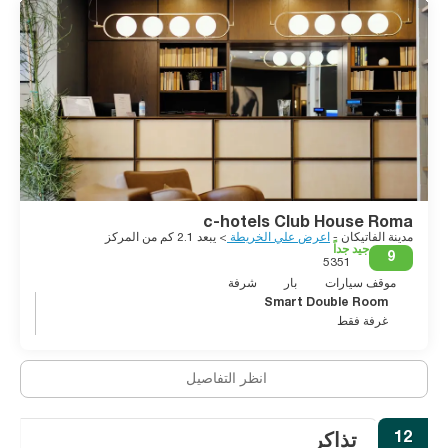
c-hotels Club House Roma
مدينة الفاتيكان -
اعرض علي الخريطة
> يبعد 2.1 كم من المركز
جيد جداً
9
5351
موقف سيارات
بار
شرفة
Smart Double Room
غرفة فقط
انظر التفاصيل
12
تذاكر