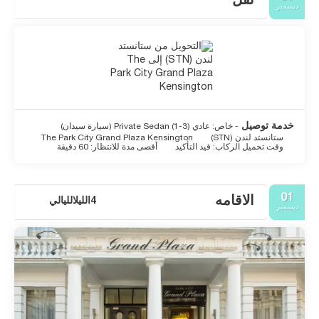
نقل
ديسمبر
خدمة توصيل
- خاص: عادي Private Sedan (1-3) (سيارة سيدان)
ستانستد لندن (STN)
The Park City Grand Plaza Kensington
وقت تحميل الركاب: قيد التأكيد
أقصى مدة للانتظار: 60 دقيقة
01
الاقامه
4الليلالليالي
ديسمبر