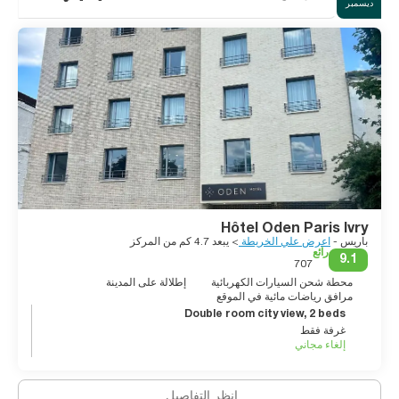
ديسمبر
Hôtel Oden Paris Ivry
باريس -
اعرض علي الخريطة
> يبعد 4.7 كم من المركز
رائع
9.1
707
محطة شحن السيارات الكهربائية
إطلالة على المدينة
مرافق رياضات مائية في الموقع
Double room city view, 2 beds
غرفة فقط
إلغاء مجاني
انظر التفاصيل