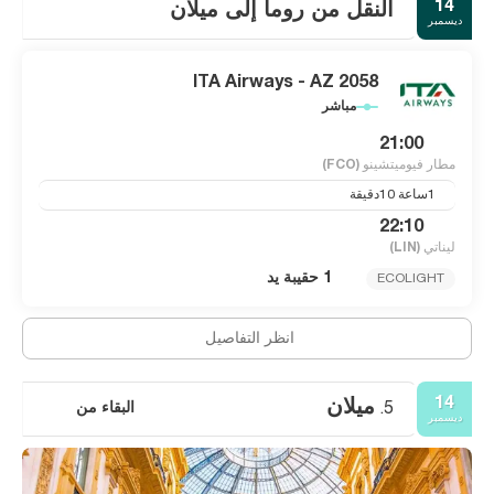
14
النقل من روما إلى ميلان
ديسمبر
ITA Airways - AZ 2058
مباشر
21:00
مطار فيوميتشينو
(FCO)
1ساعة 10دقيقة
22:10
ليناتي
(LIN)
1 حقيبة يد
ECOLIGHT
انظر التفاصيل
14
ميلان
البقاء من
5.
ديسمبر