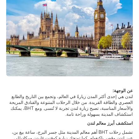
عن الوجهة:
لندن هي إحدى أكثر المدن زيارةً في العالم، وتجمع بين التاريخ والطابع
العصري والطاقة الفريدة. من خلال الرحلات المتنوعة والفنادق المريحة
والأسعار المناسبة، تصبح زيارة لندن تجربة لا تُنسى. ومع BHT، يمكنك
استكشاف المدينة بسهولة وراحة تامة.
استكشف أبرز معالم لندن
تشمل رحلات BHT أهم معالم المدينة مثل جسر البرج، ساعة بيغ بن،
عين لندن وقصر باكنغهام. كما تمنحك زيارة كوفنت غاردن وبيكاديللي