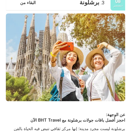
08
برشلونة
البقاء من
3.
ديسمبر
عن الوجهة:
احجز أفضل باقات جولات برشلونة مع BHT Travel الآن
برشلونة ليست مجرد مدينة؛ إنها مركز ثقافي تنبض فيه الحياة بالفن