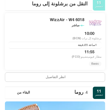
11
النقل من برشلونة إلى روما
ديسمبر
WizzAir - W4 6018
مباشر
10:00
برشلونة إل برات
(BCN)
1ساعة 55دقيقة
11:55
مطار فيوميتشينو
(FCO)
Basic
انظر التفاصيل
11
روما
البقاء من
4.
ديسمبر