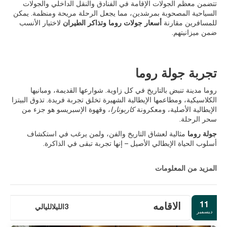
تتضمن معظم الجولات الإقامة في الفنادق والنقل الداخلي والجولات
السياحية المصحوبة بمرشدين، مما يجعل الرحلة مريحة ومنظمة. يمكن
للمسافرين مقارنة
أسعار جولات روما وتذاكر الطيران
لاختيار الأنسب
ضمن ميزانيتهم.
تجربة جولة روما
روما مدينة تنبض بالتاريخ في كل زاوية. شوارعها القديمة، ومبانيها
الكلاسيكية، ومطاعمها الإيطالية الشهيرة تخلق تجربة فريدة. تذوق البيتزا
الإيطالية الأصلية، ومعكرونة
كاربونارا
، وقهوة الإسبريسو هو جزء من
سحر الرحلة.
جولة روما
مثالية لعشاق التاريخ والفن، ولمن يرغب في استكشاف
أسلوب الحياة الإيطالي الأصيل – إنها تجربة تبقى في الذاكرة.
المزيد من المعلومات
11
الاقامه
3الليلالليالي
ديسمبر