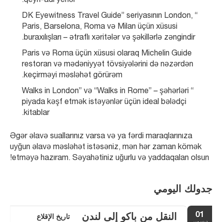
qeyri-adi yerlər.
“DK Eyewitness Travel Guide” seriyasının London, 
Paris, Barselona, Roma və Milan üçün xüsusi 
buraxılışları – ətraflı xəritələr və şəkillərlə zəngindir.
Paris və Roma üçün xüsusi olaraq Michelin Guide 
restoran və mədəniyyət tövsiyələrini də nəzərdən 
keçirməyi məsləhət görürəm.
“Walks in London” və “Walks in Rome” – şəhərləri 
piyada kəşf etmək istəyənlər üçün ideal bələdçi 
kitablar.
Əgər əlavə suallarınız varsa və ya fərdi maraqlarınıza 
uyğun əlavə məsləhət istəsəniz, mən hər zaman kömək 
etməyə hazıram. Səyahətiniz uğurlu və yaddaqalan olsun!
جدولك اليومي
01
النقل من باكو إلى لندن
تاريخ الإقلاع