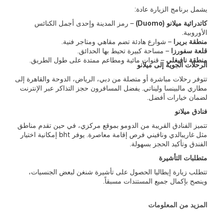
يشمل برنامج الزيارة عادة:
كاتدرائية ميلانو (Duomo)
– رمز المدينة وإحدى أجمل الكنائس
الأوروبية.
منطقة بريرا
– شوارع هادئة تضم مقاهي ومتاجر فنية.
قلعة سفورزا
– مساحة كبيرة تحيط بها الحدائق.
منطقة نافيغلي
– قنوات مائية ومطاعم ممتدة على طول الطريق.
الرحلات الجوية إلى ميلانو
تتوفر رحلات مباشرة أو متصلة من دبي، الرياض، الدوحة والقاهرة إلى
مطاري مالبينسا وليناتي. يفضل المسافرون حجز التذاكر عبر الإنترنت
لضمان خيارات أفضل.
فنادق ميلانو
تتميز الفنادق القريبة من الدومو بموقع مركزي، في حين تقدم مناطق
مثل غاريبالدي ونافيني فرص إقامة معاصرة. يوفر bht إمكانية اختيار
الفندق وتأكيد الحجز بسهولة.
متطلبات التأشيرة
تتطلب زيارة إيطاليا الحصول على تأشيرة شنغن لبعض الجنسيات،
وينصح بإكمال جميع المستندات مسبقاً.
المزيد من المعلومات