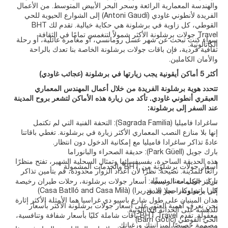
والهندسة المعمارية الرائعة وسحر البحر الأبيض المتوسط. من الأعمال
الفريدة لأنطوني غاودي (Antoni Gaudí) إلى الشوارع الحيوية للحي
القوطي، كل زاوية في برشلونة هي حكاية خيالية. تقدم لك BHT
Travel جولات برشلونة الأكثر شمولاً لتنغمس تمامًا في الثقافة
سواء كنت تبحث عن شهر عسل رومانسي، أو مغامرة عائلية، أو رحلة
الكاتالونية.
ثقافية فردية، فإن باقات جولات برشلونة الخاصة بنا تعدك بالراحة
والأمان الكاملين.
أكثر 5 أماكن أيقونية يجب زيارتها في برشلونة (عجائب غاودي)
تتحدد هوية برشلونة الفريدة من خلال أعمال المهندس المعماري
العبقري أنطوني غاودي. تأكد من زيارة هذه الأماكن لتشعر بروح المدينة
عند السفر إلى برشلونة:
ساغرادا فاميليا (Sagrada Familia): التحفة الفنية التي لم تكتمل
إنها بلا منازع النصب المعماري الأكثر زيارة في برشلونة. تغطي باقاتنا
عادةً تذاكر ساغرادا فاميليا مع إمكانية الدخول دون انتظار.
بارك جويل (Park Güell): حديقة الصحراء والبانوراما
هذه الحديقة الساحرة، بفسيفسائها وتمثال السحلية الشهير، تفتح منظرًا
أسعار جولات برشلونة من BHT والخدمات المشمولة
رائعًا للمدينة. نصيحة: نظرًا لأن أعداد الزوار محدودة، قم بتأمين تذاكر
بارك جويل معنا مسبقًا.
تركيز الكلمات الرئيسية: أسعار جولات برشلونة، رحلات طيران رخيصة
كازا باتيو وكازا ميلا (لا بيدريرا) (Casa Batlló and Casa Milà)
إلى برشلونة، حجز فندق
هذان المبنيان على طول شارع باسيو دي غراسيا هما الأمثلة الأكثر إثارة
نحن نعرف أهمية العثور على أسعار جولات برشلونة الأكثر بأسعار
للدهشة على الحداثة الكاتالونية.
معقولة. تقدم BHT Travel باقات شاملة كليًا بأسعار شفافة وتنافسية،
الحي القوطي (Barri Gòtic)
مصممة خصيصًا لميزانيتك ورغباتك.