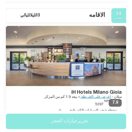
14
الاقامه
3الليلالليالي
ديسمبر
iH Hotels Milano Gioia
ميلان -
اعرض علي الخريطة
> يبعد 1.9 كم من المركز
جيد
7.9
5297
محطة شحن السيارات الكهربائية
بار
مكتب استقبال على مدار 24 ساعة
تحريرخيارات الحجز
Twin room
غرفة فقط