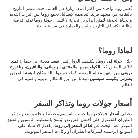
تُعتبر روما واحدة من أكثر المدن زيارةً في العالم، حيث يلتقي التاريخ
بالثقافة في مشهد فريد. كعاصمة لإيطاليا، تجمع روما بين التراث القديم
والحياة الحديثة لتمنح الزائرين تجربة لا تُنسى.
جولة روما
توفر فرصة
مثالية لاكتشاف التاريخ والفن والعمارة في مدينة خالدة.
لماذا روما؟
خلال
جولة في روما
، يكتشف الزوار ليس فقط مدينة، بل حضارة تمتد
لآلاف السنين. يُعد
الكولوسيوم
، و
المنتدى الروماني
، و
البانثيون
، و
نافورة
تريفي
من أشهر معالم المدينة. كما تضم دولة الفاتيكان
كنيسة القديس
بطرس
و
كنيسة سيستين
، وهما من أبرز المعالم الدينية والفنية في
العالم.
أسعار جولات روما وتذاكر السفر
تختلف
أسعار جولات روما
حسب الموسم وخطة الرحلة وأسعار تذاكر
الطيران. للحصول على أفضل العروض، يُنصح بالتخطيط المسبق والحجز
المبكر. عند البحث عن
تذاكر السفر إلى روما
، يُفضل الاعتماد على
المواقع الرسمية لشركات الطيران أو وكالات السفر الموثوقة.