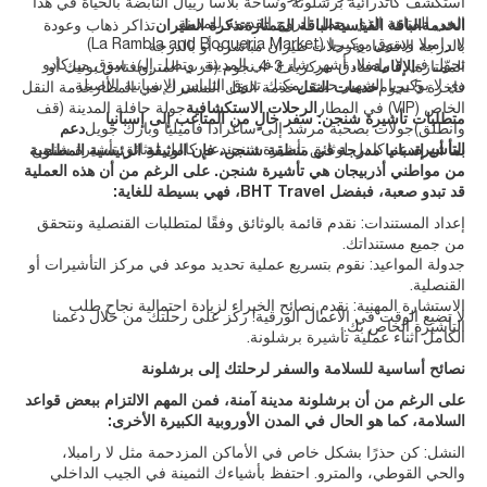
استكشف كاتدرائية برشلونة وساحة بلاسا رييال النابضة بالحياة في هذا
الحي المتاهة الذي يحمل الروح القديمة للمدينة.
الخدمةالباقة القياسيةالباقة الممتازةتذكرة الطيران
تذاكر ذهاب وعودة
لا رامبلا وسوق بوكيريا (La Rambla and Boqueria Market)
بالدرجة الاقتصاديةرحلات طيران مباشرة أو بالدرجة
تجوّل في لا رامبلا، أشهر شارع في المدينة، وتصل إلى سوق ميركادو
الممتازة
الإقامة
فنادق مركزية 3-4 نجوم (قرب المترو)فنادق بوتيك أو
دي لا بوكيريا الشهير حيث يمكنك تذوق التاباس الإسبانية الأصيلة.
فاخرة 5 نجوم
خدمات النقل
خدمة النقل المشترك في المطارخدمة النقل
الخاص (VIP) في المطار
الرحلات الاستكشافية
جولة حافلة المدينة (قف
متطلبات تأشيرة شنجن: سفر خالٍ من المتاعب إلى إسبانيا
وانطلق)جولات بصحبة مرشد إلى ساغرادا فاميليا وبارك جويل
دعم
التأشيرة
دعم كامل لوثائق تأشيرة شنجندعم كامل لوثائق تأشيرة شنجن
بما أن إسبانيا مدرجة في منطقة شنجن، فإن الوثيقة الرئيسية المطلوبة
من مواطني أذربيجان هي تأشيرة شنجن. على الرغم من أن هذه العملية
قد تبدو صعبة، فبفضل BHT Travel، فهي بسيطة للغاية:
إعداد المستندات: نقدم قائمة بالوثائق وفقًا لمتطلبات القنصلية ونتحقق
من جميع مستنداتك.
جدولة المواعيد: نقوم بتسريع عملية تحديد موعد في مركز التأشيرات أو
القنصلية.
الاستشارة المهنية: نقدم نصائح الخبراء لزيادة احتمالية نجاح طلب
لا تضيع الوقت في الأعمال الورقية! ركز على رحلتك من خلال دعمنا
التأشيرة الخاص بك.
الكامل أثناء عملية تأشيرة برشلونة.
نصائح أساسية للسلامة والسفر لرحلتك إلى برشلونة
على الرغم من أن برشلونة مدينة آمنة، فمن المهم الالتزام ببعض قواعد
السلامة، كما هو الحال في المدن الأوروبية الكبيرة الأخرى:
النشل: كن حذرًا بشكل خاص في الأماكن المزدحمة مثل لا رامبلا،
والحي القوطي، والمترو. احتفظ بأشياءك الثمينة في الجيب الداخلي