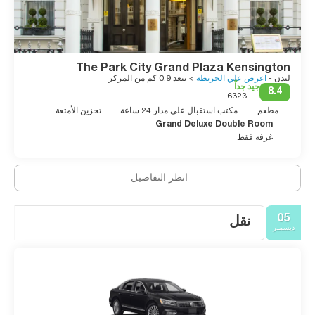
The Park City Grand Plaza Kensington
لندن -
اعرض علي الخريطة
> يبعد 0.9 كم من المركز
جيد جداً
8.4
6323
مطعم
مكتب استقبال على مدار 24 ساعة
تخزين الأمتعة
Grand Deluxe Double Room
غرفة فقط
انظر التفاصيل
05
نقل
ديسمبر