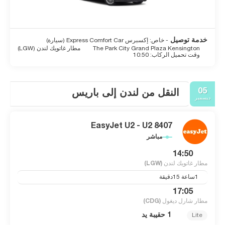
خدمة توصيل
- خاص: إكسبرس Express Comfort Car (سيارة)
The Park City Grand Plaza Kensington
مطار غاتويك لندن (LGW)
وقت تحميل الركاب: 10:50
05
النقل من لندن إلى باريس
ديسمبر
EasyJet U2 - U2 8407
مباشر
14:50
مطار غاتويك لندن
(LGW)
1ساعة 15دقيقة
17:05
مطار شارل ديغول
(CDG)
1 حقيبة يد
Lite