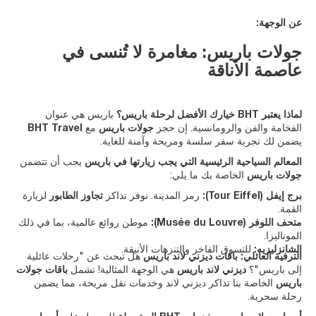
عن الوجهة:
جولات باريس: مغامرة لا تُنسى في
عاصمة الأناقة
لماذا يعتبر BHT خيارك الأفضل لرحلة باريس؟
باريس هي عنوان
الفخامة والفن والرومانسية. إن حجز
جولات باريس
مع
BHT Travel
يضمن لك تجربة سفر سلسة ومريحة وآمنة للغاية.
المعالم السياحية الرئيسية التي يجب زيارتها في باريس
يجب أن تتضمن
جولات باريس
الخاصة بك ما يلي:
برج إيفل (Tour Eiffel):
رمز المدينة. نوفر تذاكر
تجاوز الطابور
لزيارة
القمة.
متحف اللوفر (Musée du Louvre):
موطن روائع عالمية، بما في ذلك
الموناليزا.
الشانزليزيه:
للتسوق الفاخر والتنزهات الأنيقة.
الترفيه العائلي: باقات ديزني لاند باريس
هل تبحث عن "رحلات عائلية
إلى باريس"؟
ديزني لاند باريس
هي الوجهة المثالية! تشمل
باقات جولات
باريس
الخاصة بنا تذاكر ديزني لاند وخدمات نقل مريحة، مما يضمن
رحلة سحرية.