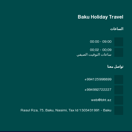
Baku Holiday Travel
الساعات
09:00 - 00:00
09;00 - 02;00
ساعات التوقيت الصيفي
تواصل معنا
+994125998899
+994992722227
web@bht.az
Rasul Rza, 75, Baku, Nasimi
, Tax Id 1303431991 - Baku