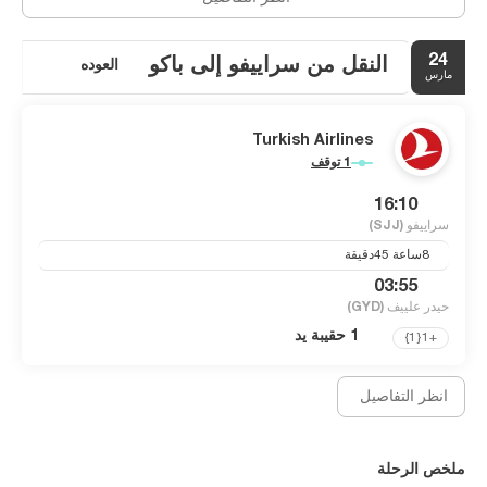
• المتحف التاريخي البوسني. إن العرض المتحرك لحصار سراييفو أمر لا
بد منه - إذا كنت قادرًا على التعامل مع صور المواطنين المشوهين بعد
24
النقل من سراييفو إلى باكو
العوده
مارس
• متحف الوطني. عروض ثابتة للتاريخ الطبيعي والإنساني للبوسنة
والهرسك - بما في ذلك معرض لمنازل سراييفو ذات الطراز التركي
Turkish Airlines
التقليدي السائد في القرن التاسع عشر، ومجموعة واسعة من الحشرات
والثدييات المحنطة وقسم جيولوجي كبير يضم عينات من جميع أنحاء
1 توقف
العالم و عدد النيازك."
16:10
سراييفو
(SJJ)
8ساعة 45دقيقة
03:55
حيدر علييف
(GYD)
1 حقيبة يد
+1{1}
انظر التفاصيل
ملخص الرحلة