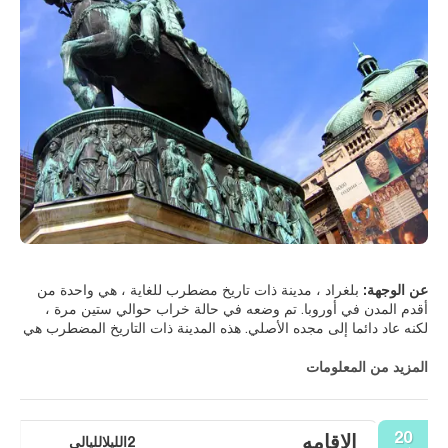
عن الوجهة:
بلغراد ، مدينة ذات تاريخ مضطرب للغاية ، هي واحدة من
أقدم المدن في أوروبا. تم وضعه في حالة خراب حوالي ستين مرة ،
لكنه عاد دائما إلى مجده الأصلي. هذه المدينة ذات التاريخ المضطرب هي
مدينة حفلات نابضة بالحياة سحرت العديد من الزوار بمرور الوقت. تقع
المدينة عند التقاء نهري سافا والدانوب وحيث يلتقي الغرب بالشرق ، يتم
المزيد من المعلومات
ضغط الكتل الاشتراكية بين روائع الفن الحديث ، وتتناقض بقايا إرث
هابسبورغ مع الآثار العثمانية. في الجزء القديم من المدينة ، ستاري غراد
، حيث تجد الجزء الأكبر من التراث المعماري والثقافي والتاريخي
20
الاقامه
لبلغراد. يقع المتحف الوطني لصربيا والمتحف الإثنوغرافي وأهم متحف
2الليلالليالي