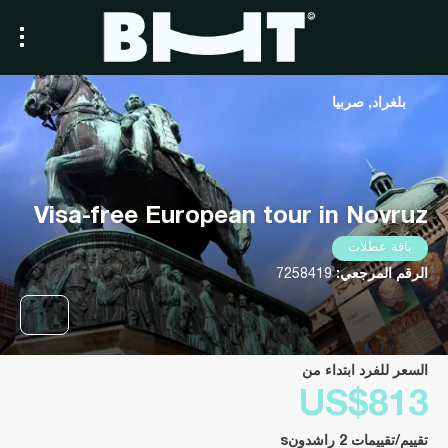
بلغراد, صربيا
Visa-free European tour in Novruz
باقة عطلات
الرقم المرجعي:
7258419
السعر للفرد ابتداء من
US$813
تقييم/تقييمات 2 راشدونs