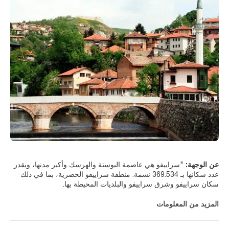
عن الوجهة:
"سراييفو هي عاصمة البوسنة والهرسك وأكبر مدنها، ويقدر
عدد سكانها بـ 369.534 نسمة. منطقة سراييفو الحضرية، بما في ذلك
علاوة على ذلك، فهي أيضًا عاصمة كيان اتحاد البوسنة والهرسك،
المزيد من المعلومات
وعاصمة كيان جمهورية صربسكا، ومركز كانتون سراييفو. سراييفو هي
المركز السياسي والاجتماعي والثقافي الرائد في البوسنة والهرسك،