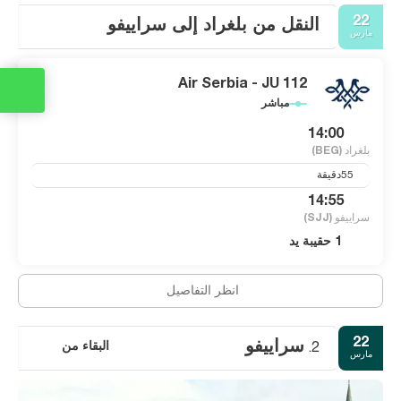
22
النقل من بلغراد إلى سراييفو
مارس
Air Serbia - JU 112
مباشر
14:00
بلغراد
(BEG)
55دقيقة
14:55
سراييفو
(SJJ)
1 حقيبة يد
انظر التفاصيل
22
سراييفو
البقاء من
2.
مارس