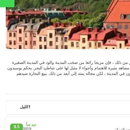
م من ذلك ، فإن مزيجا رائعا من صخب المدينة والود في المدينة الصغيرة
جعلها مشهورة كأكثر مدن السويد ودية لسنوات. باختصار ، غوتنبرغ هي مدينة نابضة بالحياة مع مشاهد مثيرة للاهتمام وأجواء لا مثيل لها على شاطئ البحر. يحكم بوسيدون
 في المدينة ، لكن مجاله يمتد إلى أبعد من ذلك. يبيع البحارة صيدهم
تعني كنيسة الأسماك. إنه سوق سمك داخلي حصل على اسمه من تشابه المبنى مع الكنيسة القوطية. على
الرغم من أن غوتنبرغ مدينة صاخبة ، إلا أنها يمكن أن تكون جميلة ومريحة ، خاصة في العديد من الحدائق. يوجد في Slottsskogen بحيرات وطيور وحديقة بها سويدية.
تقع الحدائق النباتية الشهيرة خلفها مباشرة ، مع مجموعات من جميع أنحاء العالم. المتاحف كثيرة ، ولكن اثنين منها ذات أهمية خاصة. يقع متحف Röhsska والمتحف
المسرح وقاعة الحفلات الموسيقية ، ويضم مجموعة عالمية المستوى من الفن
الاسكندنافي. تم بناء كاتدرائية غوتنبرغ ، دومكيركان ، في عام 1815 على أنقاض كنيستين سابقتين احترقتا في عامي 1721 و 1802. يقع المبنى الكلاسيكي الجديد في
 الإطلاق ولكنها مركز لوجستي. لا توجد بيئات قاتمة أو مداخن طويلة على الإطلاق. بدلا من ذلك
1الليل
حشود والمطاعم العالمية والمقاهي على طول أفيري الشهيرة والتكلفة
جيد جداً
8.5
3319