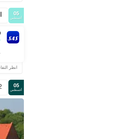
05
ا
أغسطس
0
ك
انظر التف
05
2.
أغسطس