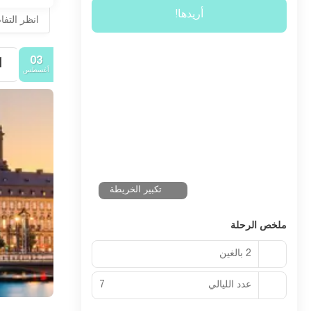
أريدها!
انظر التف
03
1.
أغسطس
تكبير الخريطة
ملخص الرحلة
2 بالغين
عدد الليالي
7