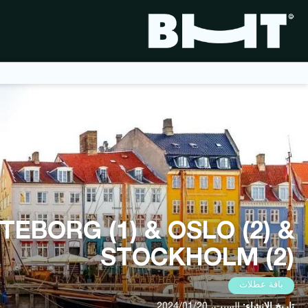
كوبينهاغن, الدنمارك
EBORG (1) & OSLO (2) &
STOCKHOLM (2)
باقة عطلات
تاريخ الإنشاء:
السبت، 2024/01/20