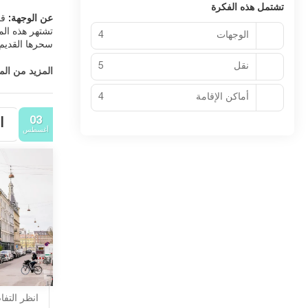
تشتمل هذه الفكرة
عن الوجهة:
قب
تشتهر هذه الم
الوجهات
4
نقل
5
المزيد من ال
الترفيهي ، و
أماكن الإقامة
4
03
ا
إليه الطهاة ا
أغسطس
التي تقدمها ا
كوبنهاغن نظيف
للمشاة وقواني
الخروج إلى مم
الصيف جنبا إل
كوبنهاغن في ا
انظر التف