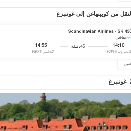
لنقل من كوبينهاغن إلى غوتنبرغ
Scandinavian Airlines - SK 43
مباشر
14:55
14:10
45دقيقة
استروب
(CPH)
لاندفيتر
(GOT)
اصيل
غوتنبرغ