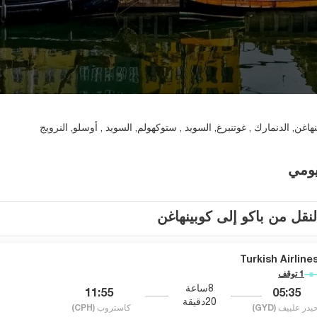
نهاغن, الدنمارك , غوتنبرغ, السويد , ستوكهولم, السويد , أوسلو, النرويج
يومي
لنقل من باكو إلى كوبينهاغن
Turkish Airline
1 توقف
8ساعة
11:55
05:35
20دقيقة
يدر علييف
(GYD)
كاستروب
(CPH)