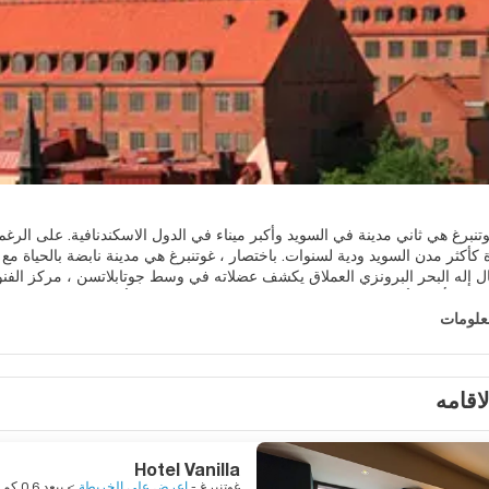
تنبرغ هي ثاني مدينة في السويد وأكبر ميناء في الدول الاسكندنافية. على الرغ
ثال إله البحر البرونزي العملاق يكشف عضلاته في وسط جوتابلاتسن ، مركز الفنون
بالمزاد العلني صباح أيام الأسبوع في Fiskekorka ، والتي 
معلومات
م السويدي والفنون التطبيقية ومتحف غوتنبرغ للفنون في مبنى رائع يحيط به 
لاقامه
Vastra Hamngatan في وسط المدينة. غوتنبرغ ليست مدينة صناعية على
رة من المساحات الخضراء والأرخبيل والكثير من الرياضة والثقافة. إن صخب ال
ة للسويد تجعل هذه المدينة مدينة طنينة.
Hotel Vanilla
غوتنبرغ -
اعرض علي الخريطة
> يبعد 0.6 كم من المركز