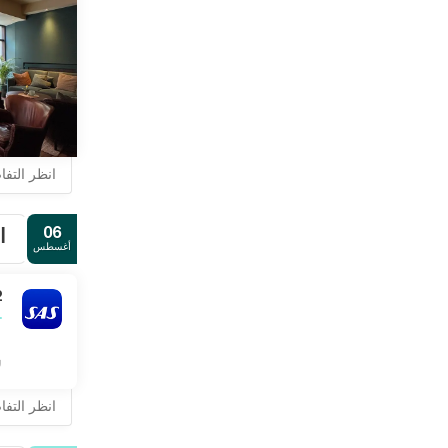
انظر التف
06
ا
أغسطس
2
ل
انظر التف