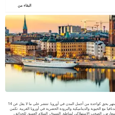
البقاء من
عاصمة السويد - رؤية شمالية للممرات المائية والحدائق وأفق مليء بالأبراج - تشتهر بحق كواحدة من أجمل المدن في أوروبا. تنتشر على ما لا يقل عن 14
فيا مع الحيوية والديناميكية والبرودة الحضرية في أوروبا الغربية. تكمن
لمعارض، الصخب الاستهلاكي لمناطق التسوق، السلام العميق للحدائق،