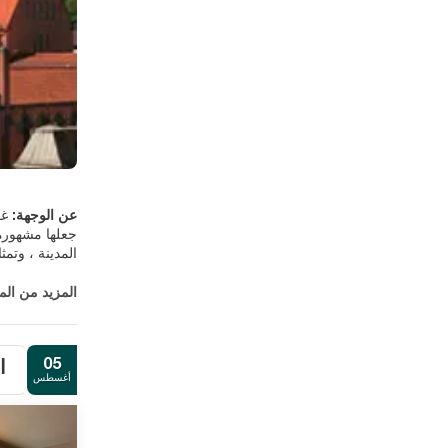
عن الوجهة:
غو
المدينة ، وتم
المزيد من ال
الوطني للتصمي
05
ا
أغسطس
لديك كمية كبي
الغربية القريب