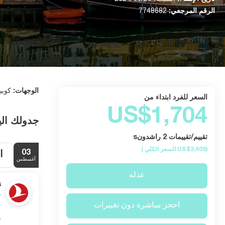
الرقم المرجعي:
7748682
الوجهات:
كوبي
السعر للفرد ابتداء من
US$1,704
جدولك ال
تقييم/تقييمات 2 راشدونs
(US$3,409
السعر الكلي
)
03
ا
أغسطس
عدله
s
احجز مباشرة دون تغييرات
ح