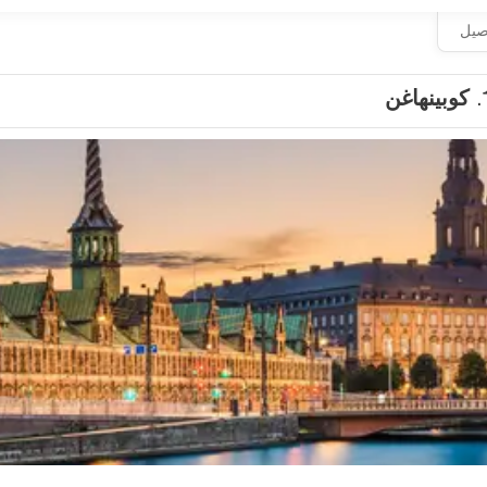
اصيل
كوبينهاغن