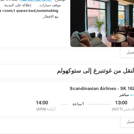
موقف سيارات
إطلالة على المدينة
e room,1 queen bed,nonsmoking
مع الإفطار
اصيل
لنقل من غوتنبرغ إلى ستوكهولم
Scandinavian Airlines - SK 16
مباشر
14:00
13:00
1ساعة
اندفيتر
(GOT)
أرلاندا
(ARN)
اصيل