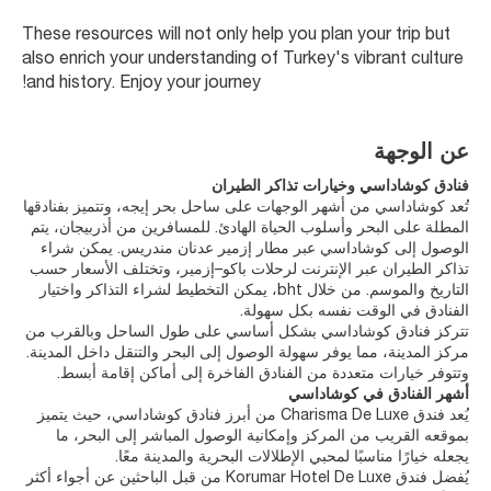
These resources will not only help you plan your trip but 
also enrich your understanding of Turkey's vibrant culture 
and history. Enjoy your journey!
عن الوجهة
فنادق كوشاداسي وخيارات تذاكر الطيران
تُعد كوشاداسي من أشهر الوجهات على ساحل بحر إيجه، وتتميز بفنادقها
المطلة على البحر وأسلوب الحياة الهادئ. للمسافرين من أذربيجان، يتم
الوصول إلى كوشاداسي عبر مطار إزمير عدنان مندريس. يمكن شراء
تذاكر الطيران عبر الإنترنت لرحلات باكو–إزمير، وتختلف الأسعار حسب
التاريخ والموسم. من خلال bht، يمكن التخطيط لشراء التذاكر واختيار
الفنادق في الوقت نفسه بكل سهولة.
تتركز فنادق كوشاداسي بشكل أساسي على طول الساحل وبالقرب من
مركز المدينة، مما يوفر سهولة الوصول إلى البحر والتنقل داخل المدينة.
وتتوفر خيارات متعددة من الفنادق الفاخرة إلى أماكن إقامة أبسط.
أشهر الفنادق في كوشاداسي
يُعد فندق Charisma De Luxe من أبرز فنادق كوشاداسي، حيث يتميز
بموقعه القريب من المركز وإمكانية الوصول المباشر إلى البحر، ما
يجعله خيارًا مناسبًا لمحبي الإطلالات البحرية والمدينة معًا.
يُفضل فندق Korumar Hotel De Luxe من قبل الباحثين عن أجواء أكثر