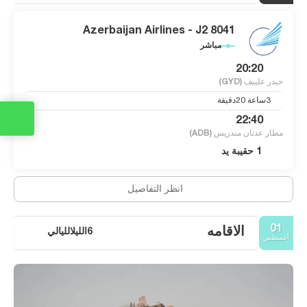
Azerbaijan Airlines - J2 8041
مباشر
20:20
حيدر علييف
(GYD)
3ساعة 20دقيقة
22:40
مطار عدنان مندريس
(ADB)
1 حقيبة يد
انظر التفاصيل
01
الاقامه
6الليلالليالي
أغسطس