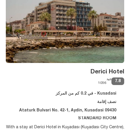
Derici Hotel
جيد
7.8
1056
Kusadasi - في 0.2 كم من المركز
نصف إقامة
Ataturk Bulvari No. 42-1, Aydin, Kusadasi 09430
STANDARD ROOM
With a stay at Derici Hotel in Kuşadası (Kuşadası City Centre),