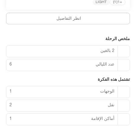
LIGHT
+1{1}
the poolside bar.
Featured amenities include dry cleaning/laundry services, a
انظر التفاصيل
24-hour front desk, and luggage storage. Limited parking is
available onsite.
ملخص الرحلة
2 بالغين
عدد الليالي
6
تشتمل هذه الفكرة
الوجهات
1
نقل
2
أماكن الإقامة
1