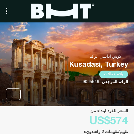
كوش اداسي, تركيا
Kusadasi, Turkey
باقة عطلات
الرقم المرجعي:
9095549
السعر للفرد ابتداء من
US$574
تقييم/تقييمات 2 راشدونs