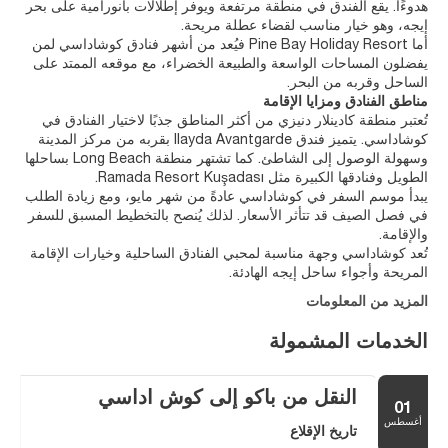
هدوءًا. يقع الفندق في منطقة مرتفعة ويوفر إطلالات بانورامية على بحر
إيجه، وهو خيار مناسب لقضاء عطلة مريحة.
أما Pine Bay Holiday Resort فيُعد من أشهر فنادق كوشاداسي لمن
يفضلون المساحات الواسعة والطبيعة الخضراء، مع موقعه الممتد على
الساحل وقربه من البحر.
مناطق الفنادق ومزايا الإقامة
تُعتبر منطقة كادينلار دنيزي من أكثر المناطق جذبًا لاختيار الفنادق في
كوشاداسي. يتميز فندق Ilayda Avantgarde بقربه من مركز المدينة
وسهولة الوصول إلى الشاطئ. كما تشتهر منطقة Long Beach بساحلها
الطويل وفنادقها الكبيرة مثل Ramada Resort Kuşadası.
يبدأ موسم السفر في كوشاداسي عادةً من شهر مايو، ومع زيادة الطلب
في فصل الصيف قد تتأثر الأسعار. لذلك يُنصح بالتخطيط المسبق للسفر
والإقامة.
تُعد كوشاداسي وجهة مناسبة لمحبي الفنادق الساحلية وخيارات الإقامة
المريحة وأجواء ساحل إيجه الهادئة.
المزيد من المعلومات
الخدمات المشمولة
النقل من باكو إلى كوش اداسي
01
أغسطس
تاريخ الإقلاع