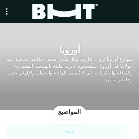
أوروبا
شوارع أوروبا تروي التاريخ، وكل مكان يحمل حكايته الخاصة. مع
جولاتنا في أوروبا، ستعيشون تجربة مليئة بالهندسة المعمارية
والثقافة والذكريات التي لا تُنسى. الراحة والجمال والإلهام تجعل
رحلتكم مميزة.
المواضيع
أوروبا