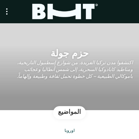
حزم جولة
اكتشفوا مدن تركيا الفريدة. من شوارع إسطنبول التاريخية،
ومناطيد كابادوكيا السحرية، إلى شمس أنطاليا وعجائب
باموكالي الطبيعية – كل خطوة تحمل ثقافة وطبيعة وإلهاماً.
المواضيع
أوروبا