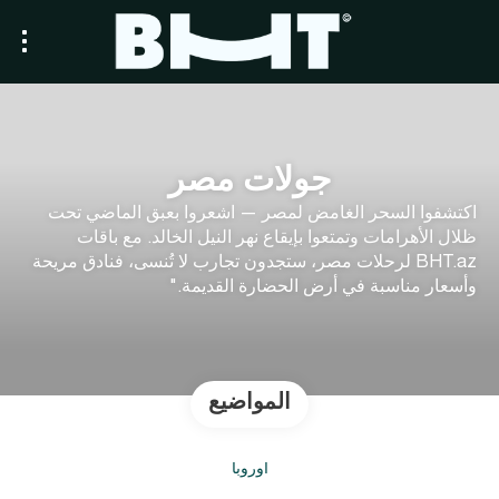
جولات مصر
اكتشفوا السحر الغامض لمصر — اشعروا بعبق الماضي تحت
ظلال الأهرامات وتمتعوا بإيقاع نهر النيل الخالد. مع باقات
BHT.az لرحلات مصر، ستجدون تجارب لا تُنسى، فنادق مريحة
وأسعار مناسبة في أرض الحضارة القديمة."
المواضيع
أوروبا