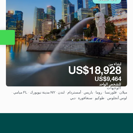
ابتداء من
US$18,928
US$9,464
للشخص الواحد
الوجهات
شاهد
ميلان · فلورنسا · روما · باريس · أمستردام · لندن · NY مدينة نيويورك · FL ميامي ·
لوس أنجلوس · طوكيو · سنغافورة · دبي