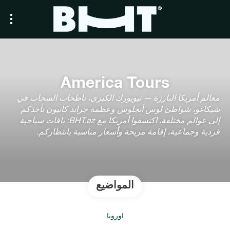
America Tours
معالم أمريكا البارزة — نيويورك الكبرى، ناطحات السحاب في
شيكاغو، شواطئ لوس أنجلوس وعظمة جراند كانيون تأخذكم
إلى عوالم مختلفة. اكتشفوا أمريكا مع BHT.az: باقات سياحية
فردية وجماعية، إقامة مريحة وأسعار مناسبة بانتظاركم.
المواضيع
أوروبا