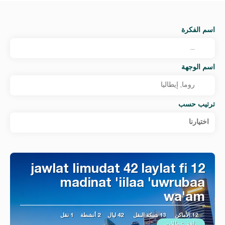
اسم الفكرة
اسم الوجهة
ترتيب حسب
اختيارنا
jawlat limudat 42 laylat fi 12
madinat 'iilaa 'uwrubaa
wa'am
12 الأماكن
13 شبكة النقل
42 ليال
2 أنشطة
1 نقل
باقة عطلات