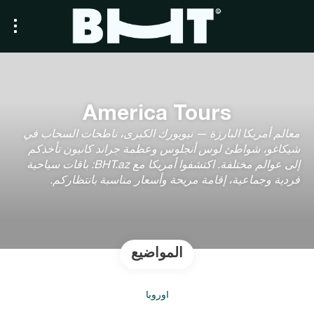
America Tours
معالم أمريكا البارزة — نيويورك الكبرى، ناطحات السحاب في
شيكاغو، شواطئ لوس أنجلوس وعظمة جراند كانيون تأخذكم
إلى عوالم مختلفة. اكتشفوا أمريكا مع BHT.az: باقات سياحية
فردية وجماعية، إقامة مريحة وأسعار مناسبة بانتظاركم.
المواضيع
أوروبا