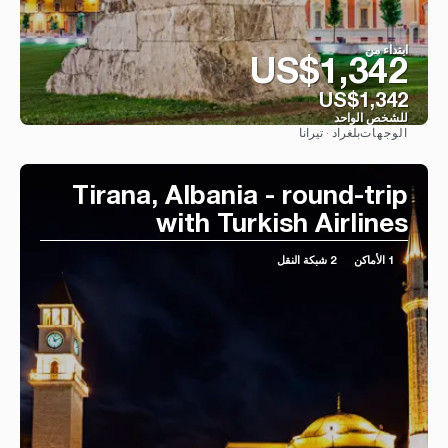
ابتداء من
US$1,342
US$1,342
للشخص الواحد
بلغراد · تيرانا
الوجهات
شاهد
Tirana, Albania - round-trip
with Turkish Airlines
1 الأماكن
2 شبكة النقل