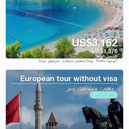
ابتداء من
US$3,152
US$1,576
للشخص الواحد
Tívat · بودفا (سفيتي ستيفان) · سراييفو · تيرانا
الوجهات
شاهد
European tour without visa
3 الأماكن
4 شبكة النقل
6 ليال
باقة عطلات