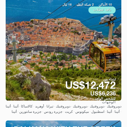
10 الأماكن
2 شبكة النقل
16 ليال
باقة عطلات
ابتداء من
US$12,472
US$6,236
للشخص الواحد
الوجهات
شاهد
دوبروفنيك · دوبروفنيك · دوبروفنيك · دوبروفنيك · تيرانا · أوهريد · كالامباكا · أثينا · أثينا
· أثينا · أثينا · اسطنبول · ميكونوس · كريت · جزيرة رودس · جزيرة سانتورين · أثينا