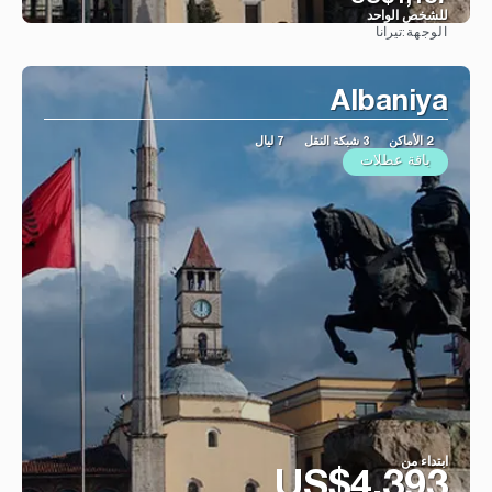
للشخص الواحد
تيرانا
الوجهة:
شاهد
Albaniya
2 الأماكن
3 شبكة النقل
7 ليال
باقة عطلات
ابتداء من
US$4,393