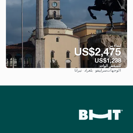
ابتداء من
US$2,475
US$1,238
للشخص الواحد
سراييفو · بلغراد · تيرانا
الوجهات
شاهد