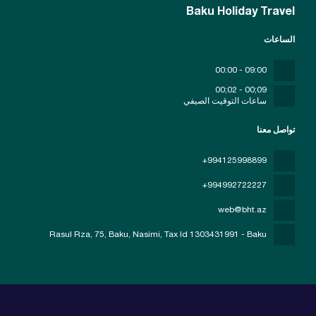
Baku Holiday Travel
الساعات
09:00 - 00:00
09;00 - 02;00
ساعات التوقيت الصيفي
تواصل معنا
+994125998899
+994992722227
web@bht.az
Rasul Rza, 75, Baku, Nasimi
, Tax Id 1303431991 - Baku