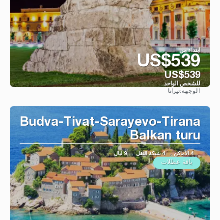
ابتداء من
US$539
US$539
للشخص الواحد
تيرانا
الوجهة:
شاهد
Budva-Tivat-Sarayevo-Tirana
Balkan turu
4 الأماكن
4 شبكة النقل
9 ليال
باقة عطلات