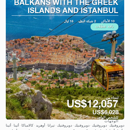
BALKANS WITH THE GREEK
ISLANDS AND ISTANBUL
10 الأماكن
2 شبكة النقل
16 ليال
باقة عطلات
ابتداء من
US$12,057
US$6,028
للشخص الواحد
الوجهات
شاهد
دوبروفنيك · دوبروفنيك · دوبروفنيك · دوبروفنيك · تيرانا · أوهريد · كالامباكا · أثينا · أثينا