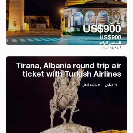
ابتداء من
US$900
US$900
للشخص الواحد
تيرانا
الوجهة:
شاهد
Tirana, Albania round trip air
ticket with Turkish Airlines
1 الأماكن
2 شبكة النقل