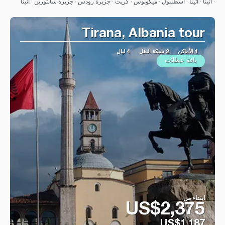
· أثينا · أثينا · اسطنبول · ميكونوس · كريت · جزيرة رودس · جزيرة سانتورين · أثينا
Tirana, Albania tour
1 الأماكن
2 شبكة النقل
4 ليال
باقة عطلات
ابتداء من
US$2,375
US$1,187