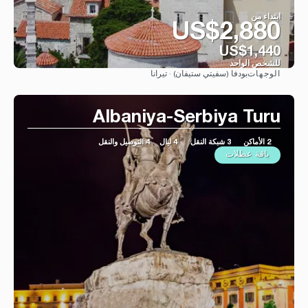
ابتداء من
US$2,880
US$1,440
للشخص الواحد
بودفا (سفيتي ستيفان) · تيرانا
الوجهات
شاهد
Albaniya-Serbiya Turu
2 الأماكن
3 شبكة النقل
4 ليال
4 التوصيل والنقل
باقة عطلات