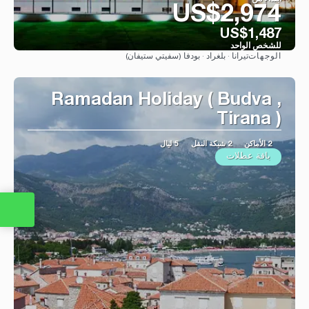
US$2,974
US$1,487
للشخص الواحد
تيرانا · بلغراد · بودفا (سفيتي ستيفان)
الوجهات
شاهد
Ramadan Holiday ( Budva ,
Tirana )
2 الأماكن
2 شبكة النقل
5 ليال
باقة عطلات