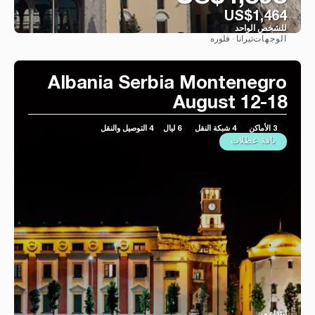
US$1,464
للشخص الواحد
تيرانا · فلوره
الوجهات
شاهد
Albania Serbia Montenegro
August 12-18
3 الأماكن
4 شبكة النقل
6 ليال
4 التوصيل والنقل
باقة عطلات
ابتداء من