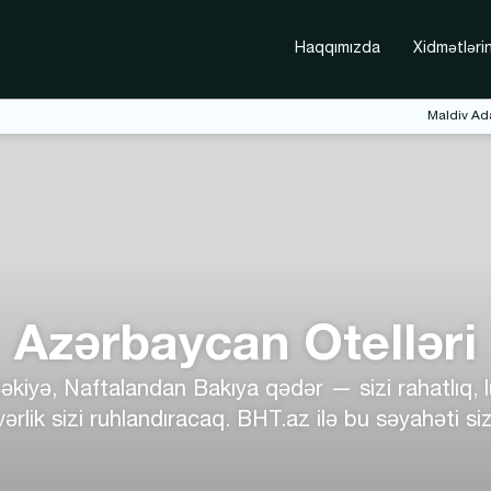
Haqqımızda
Xidmətlərin
Maldiv Ada
Azərbaycan Otelləri
iyə, Naftalandan Bakıya qədər — sizi rahatlıq, lü
k sizi ruhlandıracaq. BHT.az ilə bu səyahəti sizi