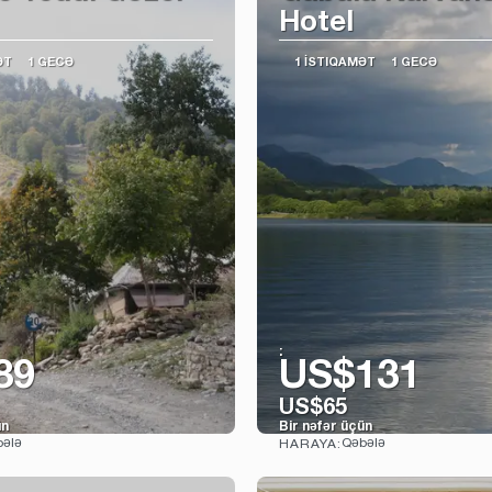
Hotel
ƏT
1 GECƏ
1 İSTIQAMƏT
1 GECƏ
:
89
US$131
US$65
ün
Bir nəfər üçün
ələ
Qəbələ
HARAYA:
Baxın
Baxın