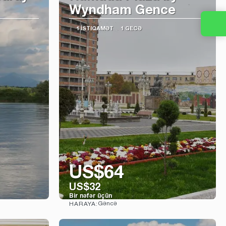
Wyndham Gence
1 İSTIQAMƏT
1 GECƏ
:
US$64
US$32
Bir nəfər üçün
Gəncə
HARAYA:
Baxın