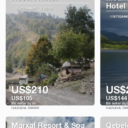
Hotel
1 İSTIQAMƏT
1 GECƏ
1 İSTIQAM
:
:
US$210
US$
US$105
US$144
Bir nəfər üçün
Bir nəfər üç
Qəbələ
Qəb
HARAYA:
HARAYA:
Baxın
Marxal Resort & Spa
Qebel