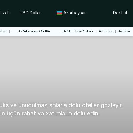
 izahı
USD Dollar
Azərbaycan
Daxil ol
ları
Azərbaycan Otellər
AZAL Hava Yolları
Amerika
Avropa
ks və unudulmaz anlarla dolu otellər gözləyir.
n üçün rahat və xatirələrlə dolu edin.