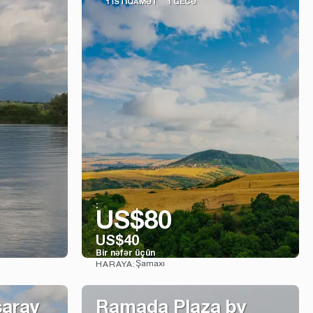
1 İSTIQAMƏT
1 GECƏ
:
US$80
US$40
Bir nəfər üçün
Şamaxı
HARAYA:
Baxın
saray
Ramada Plaza by