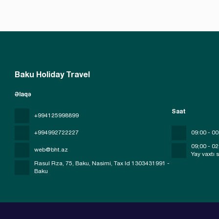
Baku Holiday Travel
Əlaqə
Saat
+994125998899
+994992722227
09:00 - 00
09;00 - 02
web@bht.az
Yay vaxtı 
Rasul Rza, 75, Baku, Nasimi
, Tax Id 1303431991 -
Baku