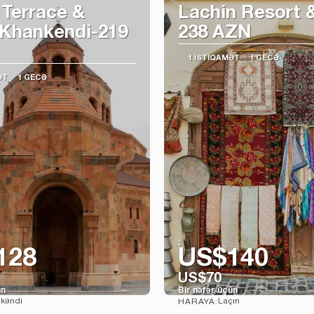
 Terrace &
Lachin Resort 
 Khankendi-219
238 AZN
1 İSTIQAMƏT
1 GECƏ
ƏT
1 GECƏ
:
128
US$140
US$70
ün
Bir nəfər üçün
kəndi
Laçın
HARAYA:
Baxın
Baxın