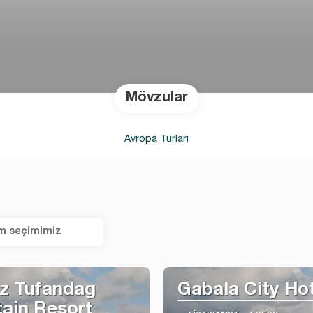
Mövzular
Avropa Turları
m seçimimiz
z Tufandag
Gabala City Ho
ain Resort