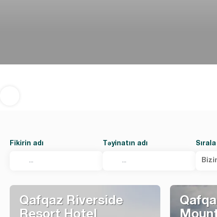
Fikirin adı
Təyinatın adı
Sırala
Bizi
Qafqaz Riverside
Qafqa
Resort Hotel
Mount