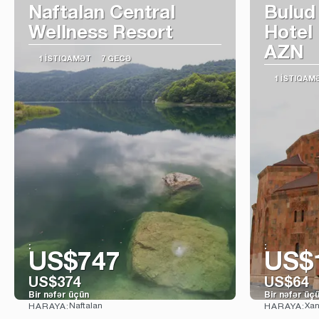
Naftalan Central
Bulud
Wellness Resort
Hotel
AZN
1 İSTIQAMƏT
7 GECƏ
1 İSTIQAM
:
:
US$747
US$
US$374
US$64
Bir nəfər üçün
Bir nəfər üç
Naftalan
Xan
HARAYA:
HARAYA:
Baxın