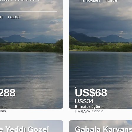
1 İSTIQAMƏT
1 GECƏ
ƏT
1 GECƏ
:
288
US$68
US$34
ün
Bir nəfər üçün
ələ
Qəbələ
HARAYA:
Baxın
Baxın
e Yeddı Gozel
Gabala Karvan