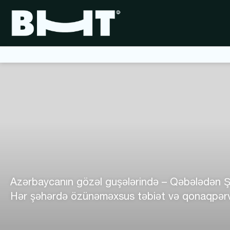
Azərbaycanın gözəl guşələrində – Qəbələdən Şək
Hər şəhərdə özünəməxsus təbiət və qonaqpərvərli