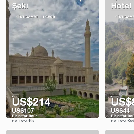
Şeki
Hotel
1 İSTIQAMƏT
1 GECƏ
1 İSTIQAM
:
:
US$214
US$
US$107
US$44
Bir nəfər üçün
Bir nəfər üç
Kis
Qəb
HARAYA:
HARAYA:
Baxın