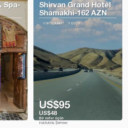
& Spa-
Shirvan Grand Hotel
Shamakhi-162 AZN
1 İSTIQAMƏT
1 GECƏ
:
US$95
US$48
Bir nəfər üçün
Şamaxı
HARAYA:
Baxın