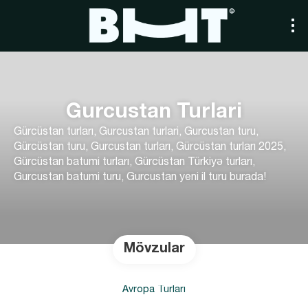
Gurcustan Turlari
Gürcüstan turları, Gurcustan turlari, Gurcustan turu,
Gürcüstan turu, Gurcustan turları, Gürcüstan turları 2025,
Gürcüstan batumi turları​, Gürcüstan Türkiyə turları​,
Gurcustan batumi turu, Gurcustan yeni il turu burada!
Mövzular
Avropa Turları