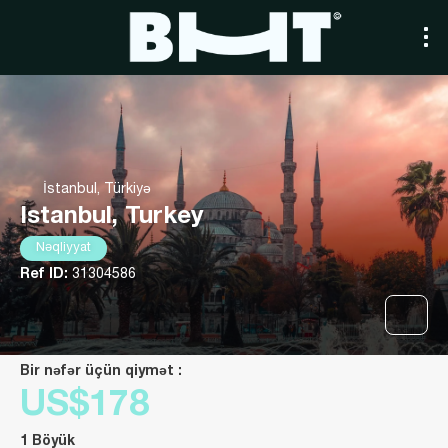
İstanbul, Türkiyə
Istanbul, Turkey
Nəqliyyat
Ref ID:
31304586
Bir nəfər üçün qiymət :
US$178
1 Böyük