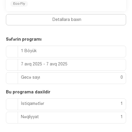
Eco Fly
Detallara baxın
Səfərin programı
1 Böyük
7 avq 2025 - 7 avq 2025
Gecə sayı
0
Bu programa daxildir
İstiqamətlər
1
Nəqliyyat
1