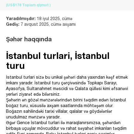
(US$178
Toplam qiymət
)
Yaradılmışdır:
18 iyul 2025, cümə
Gediş:
7 avqust 2025, cümə axşamı
Şəhər haqqında
İstanbul turlari, İstanbul
turu
İstanbul turlari sizə bu unikal şəhəri daha yaxından kəşf etmək
imkanı yaradır. İstanbul turu çərçivəsində Topkapı Sarayı,
Ayasofya, Sultanahmet məscidi və Qalata qülləsi kimi əfsanəvi
yerləri ziyarət edə bilərsiniz.
Şəhərin ən gözəl mənzərələrindən birini təqdim edən İstanbul
boğaz turu, xüsusilə axşam saatlarında möhtəşəm olur.
Boğazın sahilindəki tarixi villalar, qalalar və göydələnlər
unudulmaz mənzərə yaradır.
Əgər Gence İstanbul turlari ilə maraqlanırsınızsa, şəhərdən
birbaşa uçuşlar mövcuddur və rahat səyahət imkanları təqdim