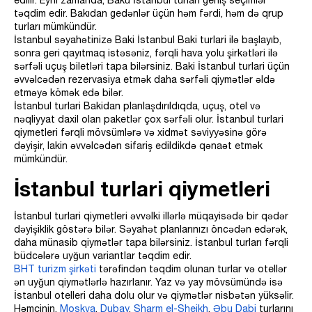
edilir. Eyni zamanda, Baku İstanbul turlari geniş seçimlər
təqdim edir. Bakıdan gedənlər üçün həm fərdi, həm də qrup
turları mümkündür.
İstanbul səyahətinizə Baki İstanbul Baki turlari ilə başlayıb,
sonra geri qayıtmaq istəsəniz, fərqli hava yolu şirkətləri ilə
sərfəli uçuş biletləri tapa bilərsiniz. Baki İstanbul turlari üçün
əvvəlcədən rezervasiya etmək daha sərfəli qiymətlər əldə
etməyə kömək edə bilər.
İstanbul turlari Bakidan planlaşdırıldıqda, uçuş, otel və
nəqliyyat daxil olan paketlər çox sərfəli olur. İstanbul turlari
qiymetleri fərqli mövsümlərə və xidmət səviyyəsinə görə
dəyişir, lakin əvvəlcədən sifariş edildikdə qənaət etmək
mümkündür.
İstanbul turlari qiymetleri
İstanbul turlari qiymetleri əvvəlki illərlə müqayisədə bir qədər
dəyişiklik göstərə bilər. Səyahət planlarınızı öncədən edərək,
daha münasib qiymətlər tapa bilərsiniz. İstanbul turları fərqli
büdcələrə uyğun variantlar təqdim edir.
BHT turizm şirkəti
tərəfindən təqdim olunan turlar və otellər
ən uyğun qiymətlərlə hazırlanır. Yaz və yay mövsümündə isə
İstanbul otelleri daha dolu olur və qiymətlər nisbətən yüksəlir.
Həmçinin,
Moskva
,
Dubay
,
Sharm el-Sheikh
,
Əbu Dabi
turlarını