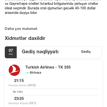
və Gayrettepe otelleri İstanbul bölgələrində yerləşən otellər
ideal seçimdir. Burada otel qiymətləri gecəlik 40-100 dollar
arasında dəyişə bilər.
Daha çox məlumat
Xidmətlər daxildir
07
Gediş nəqliyyatı
Gediş
avq
Turkish Airlines - TK 335
Birbaşa
21:15
Heydar Aliyev
(GYD)
3h 10m
23:25
Istanbul Airport
(IST)