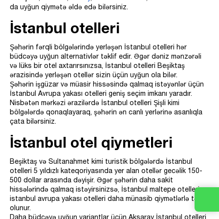
da uyğun qiymətə əldə edə bilərsiniz.
İstanbul otelleri
Şəhərin fərqli bölgələrində yerləşən İstanbul otelleri hər
büdcəyə uyğun alternativlər təklif edir. Əgər dəniz mənzərəli
və lüks bir otel axtarırsınızsa, İstanbul otelleri Beşiktaş
ərazisində yerləşən otellər sizin üçün uyğun ola bilər.
Şəhərin işgüzar və müasir hissəsində qalmaq istəyənlər üçün
İstanbul Avrupa yakası otelleri geniş seçim imkanı yaradır.
Nisbətən mərkəzi ərazilərdə İstanbul otelleri Şişli kimi
bölgələrdə qonaqlayaraq, şəhərin ən canlı yerlərinə asanlıqla
çata bilərsiniz.
İstanbul otel qiymetleri
Beşiktaş və Sultanahmet kimi turistik bölgələrdə İstanbul
otelleri 5 yıldızlı kateqoriyasında yer alan otellər gecəlik 150-
500 dollar arasında dəyişir. Əgər şəhərin daha sakit
hissələrində qalmaq istəyirsinizsə, İstanbul maltepe otelleri və
istanbul avrupa yakası otelleri daha münasib qiymətlərlə təklif
olunur.
Daha büdcəyə uyğun variantlar üçün Aksaray İstanbul otelleri