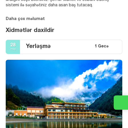
sistemi ilə səyahətiniz daha asan baş tutacaq.
Daha çox məlumat
Xidmətlər daxildir
28
Yerləşmə
1 Gecə
may