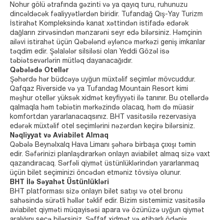
Nohur gölü ətrafında gəzinti və ya qayıq turu, ruhunuzu
dincəldəcək fəaliyyətlərdən biridir. Tufandağ Qış-Yay Turizm
İstirahət Kompleksində kanat xəttindən istifadə edərək
dağların zirvəsindən mənzarəni seyr edə bilərsiniz. Həmçinin
ailəvi istirahət üçün Qəbələnd əyləncə mərkəzi geniş imkanlar
təqdim edir. Şəlalələr silsiləsi olan Yeddi Gözəl isə
təbiətsevərlərin mütləq dayanacağıdır.
Qəbələdə Otellər
Şəhərdə hər büdcəyə uyğun müxtəlif seçimlər mövcuddur.
Qafqaz Riverside və ya Tufandag Mountain Resort kimi
məşhur otellər yüksək xidmət keyfiyyəti ilə tanınır. Bu otellərdə
qalmaqla həm təbiətin mərkəzində olacaq, həm də müasir
komfortdan yararlanacaqsınız. BHT vasitəsilə rezervasiya
edərək müxtəlif otel seçimlərini nəzərdən keçirə bilərsiniz.
Nəqliyyat və Aviabilet Almaq
Qəbələ Beynəlxalq Hava Limanı şəhərə birbaşa çıxışı təmin
edir. Səfərinizi planlaşdırarkən onlayn aviabilet almaq sizə vaxt
qazandıracaq. Sərfəli qiymət üstünlüklərindən yararlanmaq
üçün bilet seçiminizi öncədən etməniz tövsiyə olunur.
BHT İlə Səyahət Üstünlükləri
BHT platforması sizə onlayn bilet satışı və otel bronu
sahəsində sürətli həllər təklif edir. Bizim sistemimiz vasitəsilə
aviabilet qiyməti müqayisəsi apara və özünüzə uyğun qiymət
aralığını seçə bilərsiniz. Şəffaf xidmət və etibarlı ödəniş