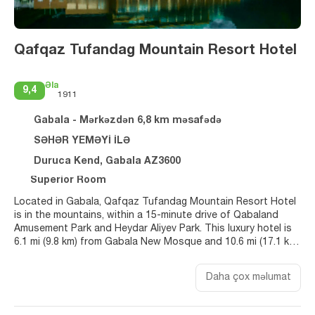
Qafqaz Tufandag Mountain Resort Hotel
Əla
9,4
1911
Gabala - Mərkəzdən 6,8 km məsafədə
SƏHƏR YEMƏYİ İLƏ
Duruca Kend, Gabala AZ3600
Superior Room
Located in Gabala, Qafqaz Tufandag Mountain Resort Hotel
is in the mountains, within a 15-minute drive of Qabaland
Amusement Park and Heydar Aliyev Park. This luxury hotel is
6.1 mi (9.8 km) from Gabala New Mosque and 10.6 mi (17.1 km)
from Nohur Lake.
Daha çox məlumat
Pamper yourself with a visit to the spa, which offers
massages and body treatments. You're sure to appreciate
the recreational amenities, including a sauna and bicycles to