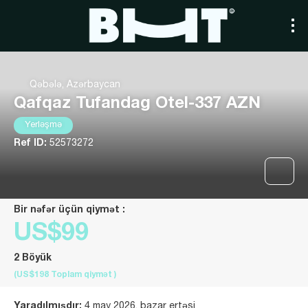
Qəbələ, Azərbaycan
Qafqaz Tufandag Otel-337 AZN
Yerləşmə
Ref ID:
52573272
Bir nəfər üçün qiymət :
US$99
2 Böyük
(US$198
Toplam qiymət
)
Yaradılmışdır:
4 may 2026, bazar ertəsi