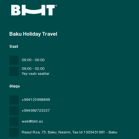
Baku Holiday Travel
Saat
09:00 - 00:00
09;00 - 02;00
Yay vaxtı saatlar
Əlaqə
+994125998899
+994992722227
web@bht.az
Rasul Rza, 75, Baku, Nasimi
, Tax Id 1303431991 - Baku