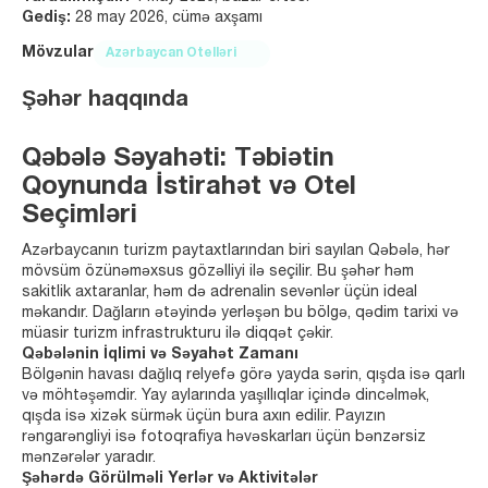
Gediş:
28 may 2026, cümə axşamı
Mövzular
Azərbaycan Otelləri
Şəhər haqqında
Qəbələ Səyahəti: Təbiətin
Qoynunda İstirahət və Otel
Seçimləri
Azərbaycanın turizm paytaxtlarından biri sayılan Qəbələ, hər
mövsüm özünəməxsus gözəlliyi ilə seçilir. Bu şəhər həm
sakitlik axtaranlar, həm də adrenalin sevənlər üçün ideal
məkandır. Dağların ətəyində yerləşən bu bölgə, qədim tarixi və
müasir turizm infrastrukturu ilə diqqət çəkir.
Qəbələnin İqlimi və Səyahət Zamanı
Bölgənin havası dağlıq relyefə görə yayda sərin, qışda isə qarlı
və möhtəşəmdir. Yay aylarında yaşıllıqlar içində dincəlmək,
qışda isə xizək sürmək üçün bura axın edilir. Payızın
rəngarəngliyi isə fotoqrafiya həvəskarları üçün bənzərsiz
mənzərələr yaradır.
Şəhərdə Görülməli Yerlər və Aktivitələr