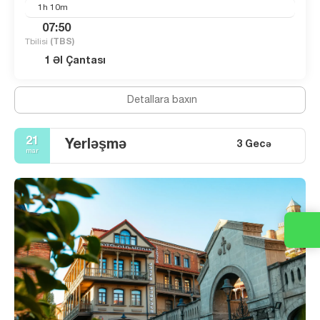
1h 10m
07:50
Tbilisi
(TBS)
1 Əl Çantası
Detallara baxın
21
Yerləşmə
3 Gecə
mar