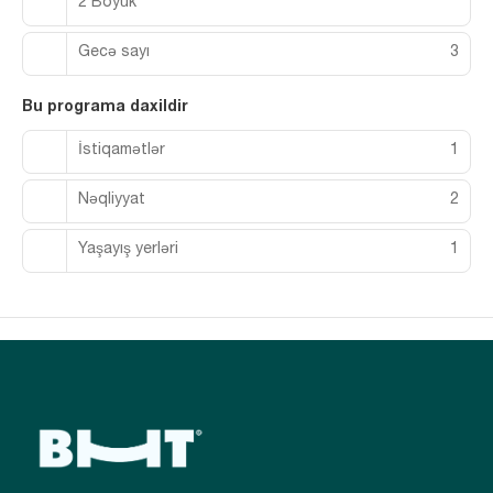
2 Böyük
Gecə sayı
3
Bu programa daxildir
İstiqamətlər
1
Nəqliyyat
2
Yaşayış yerləri
1