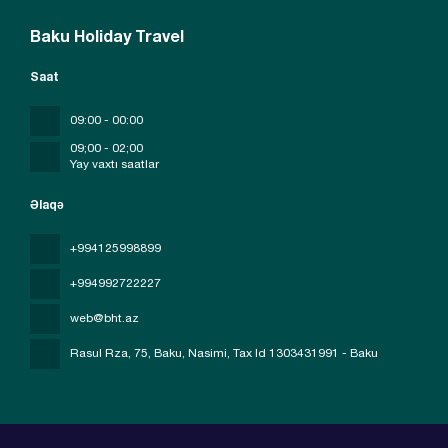
Baku Holiday Travel
Saat
09:00 - 00:00
09;00 - 02;00
Yay vaxtı saatlar
Əlaqə
+994125998899
+994992722227
web@bht.az
Rasul Rza, 75, Baku, Nasimi
, Tax Id 1303431991 - Baku