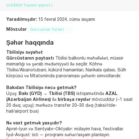
(US$829
Toplam qiymət
)
Yaradılmışdır:
15 fevral 2024, cümə axşamı
Mövzular
Gurcustan Turlari
Şəhər haqqında
Tbilisiyə səyahət
Gürcüstanın paytaxtı
Tbilisi balkonlu məhəllələri, müasir
memarlığı və şərab mədəniyyəti ilə seçilir. Köhnə
Tbilisi/Abanotubani, kükürd hamamları, Narikala qalası, Sülh
körpüsü və Mtatsminda panoraması şəhərin simvollarıdır.
Bakıdan Tbilisiyə necə getmək?
Uçuş:
Bakı (GYD) → Tbilisi (TBS)
istiqamətində
AZAL
(Azerbaijan Airlines)
ilə
birbaşa reyslər
mövcuddur (~1 saat
20 dəq. uçuş); mərkəzə transfer 20–30 dəq (taksi/ride-
hail/airport bus)
Nə vaxt getmək yaxşıdır?
Aprel–İyun və Sentyabr–Oktyabr: mülayim hava, festivallar.
İyul–Avqust: isti — proqramı səhər/axşam planlayın.