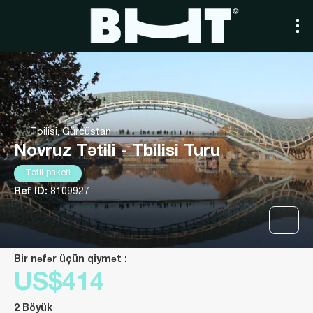
Tbilisi, Gürcüstan
Novruz Tətili - Tbilisi Turu
Tətil paketi
Ref ID:
8109927
Bir nəfər üçün qiymət :
US$414
2 Böyük