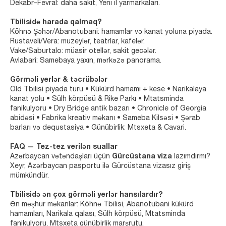
Dekabr–Fevral: daha sakit, Yeni il yarmarkaları.
Tbilisidə harada qalmaq?
Köhnə Şəhər/Abanotubani: hamamlar və kanat yoluna piyada.
Rustaveli/Vera: muzeylər, teatrlar, kafelər.
Vake/Saburtalo: müasir otellər, sakit gecələr.
Avlabari: Samebaya yaxın, mərkəzə panorama.
Görməli yerlər & təcrübələr
Old Tbilisi piyada turu • Kükürd hamamı + kese • Narikalaya
kanat yolu • Sülh körpüsü & Rike Parkı • Mtatsminda
fanikulyoru • Dry Bridge antik bazarı • Chronicle of Georgia
abidəsi • Fabrika kreativ məkanı • Sameba Kilsəsi • Şərab
barları və dequstasiya • Günübirlik: Mtsxeta & Cavari.
FAQ — Tez-tez verilən suallar
Azərbaycan vətəndaşları üçün
Gürcüstana viza
lazımdırmı?
Xeyr, Azərbaycan pasportu ilə Gürcüstana vizasız giriş
mümkündür.
Tbilisidə ən çox görməli yerlər hansılardır?
Ən məşhur məkanlar: Köhnə Tbilisi, Abanotubani kükürd
hamamları, Narikala qalası, Sülh körpüsü, Mtatsminda
fanikulyoru, Mtsxeta günübirlik marşrutu.