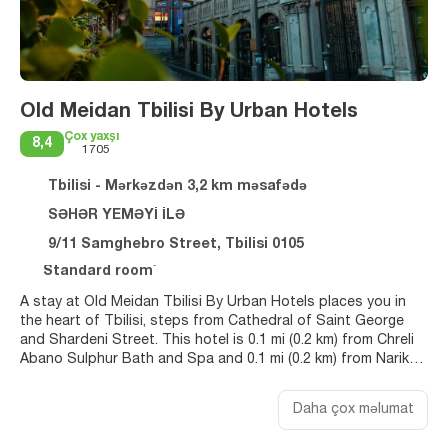
Old Meidan Tbilisi By Urban Hotels
Çox yaxşı
8,4
1705
Tbilisi - Mərkəzdən 3,2 km məsafədə
SƏHƏR YEMƏYİ İLƏ
9/11 Samghebro Street, Tbilisi 0105
Standard room`
A stay at Old Meidan Tbilisi By Urban Hotels places you in
the heart of Tbilisi, steps from Cathedral of Saint George
and Shardeni Street. This hotel is 0.1 mi (0.2 km) from Chreli
Abano Sulphur Bath and Spa and 0.1 mi (0.2 km) from Narikala
Fortress.
Daha çox məlumat
Take in the views from a rooftop terrace and make use of
amenities such as complimentary wireless internet access