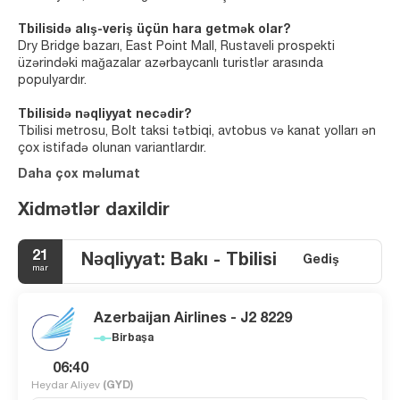
Tbilisidə alış-veriş üçün hara getmək olar?
Dry Bridge bazarı, East Point Mall, Rustaveli prospekti
üzərindəki mağazalar azərbaycanlı turistlər arasında
populyardır.
Tbilisidə nəqliyyat necədir?
Tbilisi metrosu, Bolt taksi tətbiqi, avtobus və kanat yolları ən
çox istifadə olunan variantlardır.
Daha çox məlumat
Xidmətlər daxildir
21
Nəqliyyat: Bakı - Tbilisi
Gediş
mar
Azerbaijan Airlines - J2 8229
Birbaşa
06:40
Heydar Aliyev
(GYD)