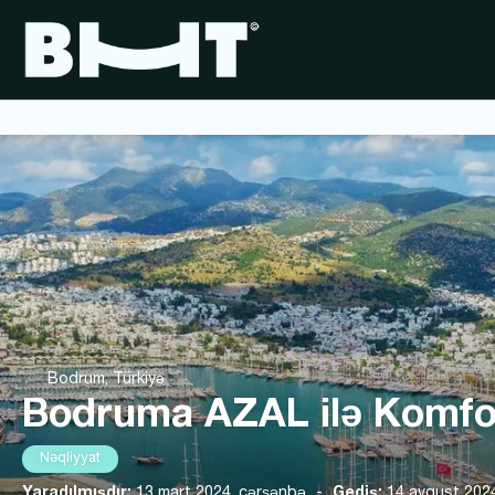
Bodrum, Türkiyə
Bodruma AZAL ilə Komfor
Nəqliyyat
Yaradılmışdır:
13 mart 2024, çərşənbə
-
Gediş:
14 avqust 202