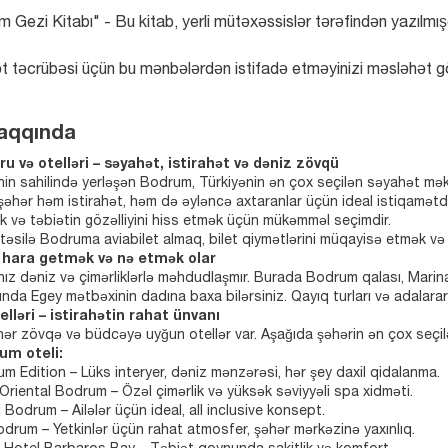
 Gezi Kitabı" - Bu kitab, yerli mütəxəssislər tərəfindən yazılmış
t təcrübəsi üçün bu mənbələrdən istifadə etməyinizi məsləhət g
aqqında
u və otelləri – səyahət, istirahət və dəniz zövqü
in sahilində yerləşən Bodrum, Türkiyənin ən çox seçilən səyahət məkanl
şəhər həm istirahət, həm də əyləncə axtaranlar üçün ideal istiqamətd
 və təbiətin gözəlliyini hiss etmək üçün mükəmməl seçimdir.
təsilə Bodruma aviabilet almaq, bilet qiymətlərini müqayisə etmək və 
hara getmək və nə etmək olar
ız dəniz və çimərliklərlə məhdudlaşmır. Burada Bodrum qalası, Marina 
ında Egey mətbəxinin dadına baxa bilərsiniz. Qayıq turları və adalara
lləri – istirahətin rahat ünvanı
r zövqə və büdcəyə uyğun otellər var. Aşağıda şəhərin ən çox seçilən
um oteli:
m Edition – Lüks interyer, dəniz mənzərəsi, hər şey daxil qidalanma.
Oriental Bodrum – Özəl çimərlik və yüksək səviyyəli spa xidməti.
 Bodrum – Ailələr üçün ideal, all inclusive konsept.
drum – Yetkinlər üçün rahat atmosfer, şəhər mərkəzinə yaxınlıq.