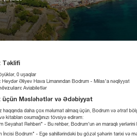
Təklifi
öyüklər, 0 uşaqlar
:
 Heydər Əliyev Hava Limanından Bodrum - Milas'a nəqliyyat
övzuları:
 Aviabiletlər
 üçün Məsləhətlər və Ədəbiyyat
 haqqında daha çox məlumat almaq üçün, Bodrum və ətraf bölgələrin
 və kitabları oxumağınızı tövsiyə edirəm:
 Seyahat Rehberi" - Bu rehber, Bodrum'un ən maraqlı yerlərini k
n İncisi Bodrum" - Ege sahillərindəki bu gözəl şəhərin tarixi və məd