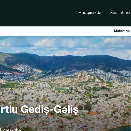
Haqqımızda
Xidmətlərin
Maldiv Ada
tlu Gediş-Gəliş
4, çərşənbə