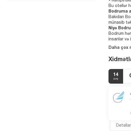
• Kempinski
Bu otellər h
Bodruma av
Bakıdan Bod
münasib tək
Niyə Bodru
Bodrum həm 
insanlar və
Daha çox
Xidmətlə
14
avq
Detalla