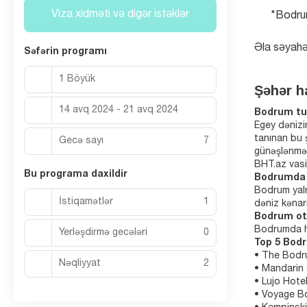
Viza xidməti və digər istəklər
"Bodrum
Əla səyahə
Səfərin programı
1 Böyük
Şəhər h
14 avq 2024 - 21 avq 2024
Bodrum tur
Egey dənizin
tanınan bu 
Gecə sayı
7
günəşlənmək
BHT.az vasi
Bu programa daxildir
Bodrumda 
Bodrum yaln
İstiqamətlər
1
dəniz kənar
Bodrum ote
Bodrumda hə
Yerləşdirmə gecələri
0
Top 5 Bodr
• The Bodru
Nəqliyyat
2
• Mandarin 
• Lujo Hotel
• Voyage Bo