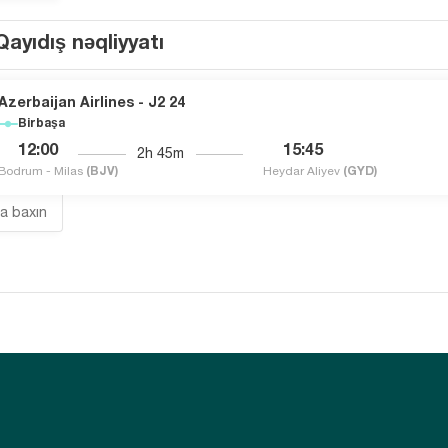
Qayıdış nəqliyyatı
Azerbaijan Airlines - J2 24
Birbaşa
12:00
15:45
2h 45m
Bodrum - Milas
(BJV)
Heydar Aliyev
(GYD)
ra baxın