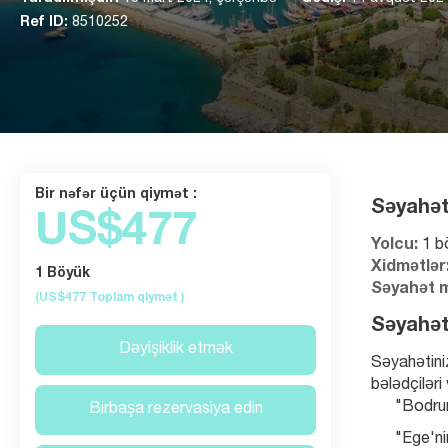
Ref ID:
8510252
Bir nəfər üçün qiymət :
Səyahət 
US$477
Yolcu:
 1 b
Xidmətlər
1 Böyük
Səyahət m
(US$477
Toplam qiymət
)
Səyahət
Dəyişiklik etmək
Səyahətiniz
bələdçiləri
"Bodrum
Birbaşa rezervasiya edin
"Ege'ni