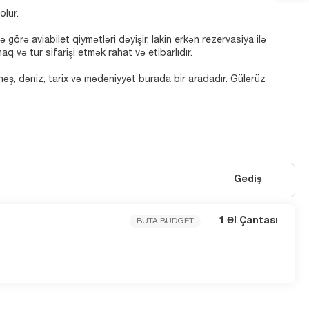
olur.
ə aviabilet qiymətləri dəyişir, lakin erkən rezervasiya ilə
 və tur sifarişi etmək rahat və etibarlıdır.
əş, dəniz, tarix və mədəniyyət burada bir aradadır. Gülərüz
Gediş
1 Əl Çantası
BUTA BUDGET