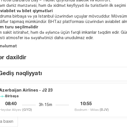
 Hotel Barbaros Bay – Təbiət qoynunda sakitlik və komfort.
əm dəniz mənzərəsi, həm də xidmət keyfiyyəti ilə turistlərin ilk seçimi 
iabilet və bilet qiymətləri
ruma birbaşa və ya İstanbul üzərindən uçuşlar mövcuddur. Mövsümə gör
liflər tapmaq mümkündür. BHT.az platforması üzərindən aviabilet almaq
m turu seçilməlidir
sakit istirahət, həm də əyləncə üçün fərqli imkanlar təqdim edir. Gün
 isti atmosfer isə səyahətinizi daha unudulmaz edir.
 məlumat
r daxildir
Gediş nəqliyyatı
Azerbaijan Airlines - J2 23
Birbaşa
08:40
10:55
3h 15m
Heydar Aliyev
(GYD)
Bodrum - Milas
(BJV)
ra baxın