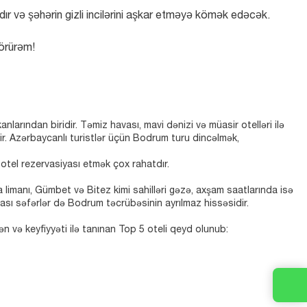
dır və şəhərin gizli incilərini aşkar etməyə kömək edəcək.
örürəm!
arından biridir. Təmiz havası, mavi dənizi və müasir otelləri ilə
ir. Azərbaycanlı turistlər üçün Bodrum turu dincəlmək,
otel rezervasiyası etmək çox rahatdır.
limanı, Gümbet və Bitez kimi sahilləri gəzə, axşam saatlarında isə
rası səfərlər də Bodrum təcrübəsinin ayrılmaz hissəsidir.
 və keyfiyyəti ilə tanınan Top 5 oteli qeyd olunub: