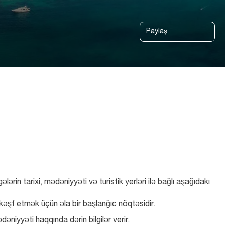
Paylaş
 tarixi, mədəniyyəti və turistik yerləri ilə bağlı aşağıdakı 
əşf etmək üçün əla bir başlanğıc nöqtəsidir.
əniyyəti haqqında dərin bilgilər verir.