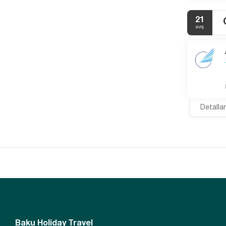
21
avq
Detalla
Baku Holiday Travel