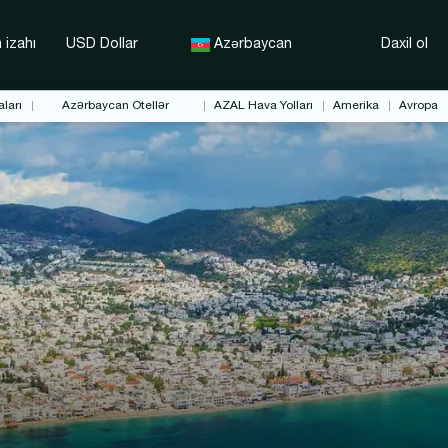
 izahı
USD Dollar
Azərbaycan
Daxil ol
ları
Azərbaycan Otellər
AZAL Hava Yolları
Amerika
Avropa