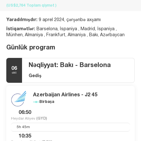
(US$2,764
Toplam qiymət
)
Yaradılmışdır:
9 aprel 2024, çərşənbə axşamı
İstiqamətlər:
Barselona, İspaniya , Madrid, İspaniya ,
Münhen, Almaniya , Frankfurt, Almaniya , Bakı, Azərbaycan
Günlük program
Nəqliyyat: Bakı - Barselona
06
okt
Gediş
Azerbaijan Airlines - J2 45
Birbaşa
06:50
Heydar Aliyev
(GYD)
5h 45m
10:35