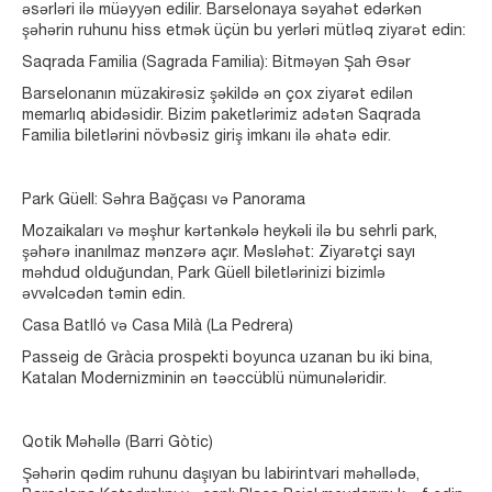
əsərləri ilə müəyyən edilir. Barselonaya səyahət edərkən
şəhərin ruhunu hiss etmək üçün bu yerləri mütləq ziyarət edin:
Saqrada Familia (Sagrada Familia): Bitməyən Şah Əsər
Barselonanın müzakirəsiz şəkildə ən çox ziyarət edilən
memarlıq abidəsidir. Bizim paketlərimiz adətən Saqrada
Familia biletlərini növbəsiz giriş imkanı ilə əhatə edir.
Park Güell: Səhra Bağçası və Panorama
Mozaikaları və məşhur kərtənkələ heykəli ilə bu sehrli park,
şəhərə inanılmaz mənzərə açır. Məsləhət: Ziyarətçi sayı
məhdud olduğundan, Park Güell biletlərinizi bizimlə
əvvəlcədən təmin edin.
Casa Batlló və Casa Milà (La Pedrera)
Passeig de Gràcia prospekti boyunca uzanan bu iki bina,
Katalan Modernizminin ən təəccüblü nümunələridir.
Qotik Məhəllə (Barri Gòtic)
Şəhərin qədim ruhunu daşıyan bu labirintvari məhəllədə,