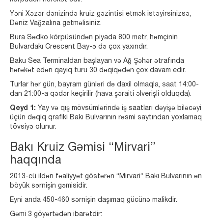
Yəni Xəzər dənizində kruiz gəzintisi etmək istəyirsinizsə,
Dəniz Vağzalına getməlisiniz.
Bura Sədko körpüsündən piyada 800 metr, həmçinin
Bulvardakı Crescent Bay-ə də çox yaxındır.
Baku Sea Terminaldan başlayan və Ağ Şəhər ətrafında
hərəkət edən qayıq turu 30 dəqiqədən çox davam edir.
Turlar hər gün, bayram günləri də daxil olmaqla, saat 14:00-
dan 21:00-a qədər keçirilir (hava şəraiti əlverişli olduqda).
Qeyd 1:
Yay və qış mövsümlərində iş saatları dəyişə biləcəyi
üçün dəqiq qrafiki Bakı Bulvarının rəsmi saytından yoxlamaq
tövsiyə olunur.
Bakı Kruiz Gəmisi “Mirvari”
haqqında
2013-cü ildən fəaliyyət göstərən “Mirvari” Bakı Bulvarının ən
böyük sərnişin gəmisidir.
Eyni anda 450-460 sərnişin daşımaq gücünə malikdir.
Gəmi 3 göyərtədən ibarətdir: