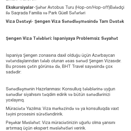
Ekskursiyalar
-Şəhər Avtobus Turu (Hop-on/Hop-off)Bələdçi
ilə Saqrada Familia və Park Güell Səfərləri
Viza Dəstəyi
-
Şengen Viza Sənədləşməsində Tam Dəstək
Şengen Viza Tələbləri: İspaniyaya Problemsiz Səyahət
İspaniya Şengen zonasına daxil olduğu üçün Azərbaycan
vətəndaşlarından tələb olunan əsas sənəd Şengen Vizasıdır.
Bu proses çətin görünsə də, BHT Travel sayəsində çox
sadədir:
Sənədləşmənin Hazırlanması: Konsulluq tələblərinə uyğun
sənədlər siyahısını təqdim edirik və bütün sənədlərinizi
yoxlayırıq.
Müraciətə Yazılma: Viza mərkəzində və ya konsulluqda vaxt
təyini prosesini sürətləndiririk.
Peşəkar Məsləhət: Viza müraciətinizin uğurlu olma şansını
artırmaq üçün ekspert məsləhətləri veririk.