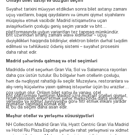
Onlayn bilet satışı və düzgün seçim
Səyahət tarixini müəyyən etdikdən sonra bilet axtarışı zamanı
uçuş vaxtlarını, bagaj qaydalarını və ümumi qiymət siyahılarını
müqayisə etmək vacibdir. Madrid istiqamətinə uçan
aviaşirkətlərin çoxluğu geniş seçim yaradır və bht
platformasında uyğun variantları tez tapmaq mümkündür.
bht üzərindən sifariş zamanı əlavə xidmətlər – uçuş
dəyişiklikləri haqqında bildirişlər, elektron biletin dərhal təqdim
edilməsi və təhlükəsiz ödəniş sistemi – səyahət prosesini
daha rahat edir.
Madrid şəhərində qalmaq və otel seçimləri
Madriddə otel seçərkən Gran Vía, Sol və Salamanca rayonları
daha çox üstün tutulur. Bu bölgələr həm otellərin çoxluğu,
həm də nəqliyyat rahatlığı ilə seçilir. Muzeylərə, restoranlara və
alış-veriş küçələrinə yaxın qalmaq istəyənlər üçün bu ərazilər
çox uyğun olur. Onlayn bilet satışı ilə yanaşı, otel
bht platforması həmçinin Madrid üzrə müxtəlif otelləri qiymət,
rezervasiyasını erkən etmək şəhər mərkəzində daha əlverişli
yerləşmə və xidmət səviyyəsinə görə filtr etmək imkanı yaradır
qiymətlər tapmağa kömək edir.
ki, bu da seçimi daha asan edir.
Məşhur otellər və yerləşmə xüsusiyyətləri
NH Collection Madrid Gran Vía, Hyatt Centric Gran Via Madrid
və Hotel Riu Plaza España şəhərdə rahat yerləşməsi və xidmət