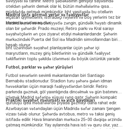
səviyyəsi ilə tanınır. Metro şəbəkəsinin genişliyi sayəsində
oteldən şəhərin demək olar ki, bütün məhəllələrinə qısa
müddətdə getmək mümkündür. bht vasitəsilə bu otellərin
Madrid üzrə görməli yerlər və fəaliyyətlər
əlçatan qiymətlərini, istifadəçi rəylərini və boş yerlərini tez bir
zamanda yoxlamaq olur.
Madrid sənət və mədəniyyətlə zəngin, gündəlik həyatı dinamik
olan bir şəhərdir. Prado muzeyi, Retiro parkı və Kral sarayı
səyahətçilərin ən çox ziyarət etdiyi məkanlardandır. Şəhərin
mərkəzindəki Puerta del Sol isə Madridin simvollarından biri
hesab olunur.
bht üzərindən səyahət planlayanlar üçün şəhər içi
marşrutların, muzey giriş biletlərinin və gündəlik fəaliyyət
təkliflərinin toplu şəkildə izlənməsi də böyük üstünlük yaradır.
Futbol, parklar və şəhər yürüşləri
Futbol sevərlərin sevimli məkanlarından biri Santiago
Bernabéu stadionudur. Stadion turu şəhərə gələn idman
həvəskarları üçün maraqlı fəaliyyətlərdən biridir. Retiro
parkında gəzmək, göl yaxınlığında dincəlmək və gün batımını
izləmək Madrid səfərinə xüsusi rəng qatır. Şəhərin kompakt
Praktiki səyahət məlumatı və viza qaydaları
quruluşu qısa məsafələrdə piyada gəzməyi daha rahat edir.
Azərbaycan vətəndaşları üçün Madridə səfər zamanı Şengen
vizası tələb olunur. Şəhərdə avtobus, metro və taksi geniş
istifadə edilir. Hava limanından mərkəzə 25–30 dəqiqə ərzində
çatmaq mümkündür. Yay aylarında hava isti və quru olur, yaz