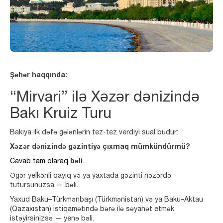
Şəhər haqqında:
“Mirvari” ilə Xəzər dənizində
Bakı Kruiz Turu
Bakıya ilk dəfə gələnlərin tez-tez verdiyi sual budur:
Xəzər dənizində gəzintiyə çıxmaq mümkündürmü?
Cavab tam olaraq
bəli
.
Əgər yelkənli qayıq və ya yaxtada gəzinti nəzərdə
tutursunuzsa — bəli.
Yaxud Baku–Türkmənbaşı (Türkmənistan) və ya Baku–Aktau
(Qazaxıstan) istiqamətində bərə ilə səyahət etmək
istəyirsinizsə — yenə bəli.