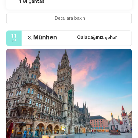
1 Əl Çantası
Detallara baxın
11
Münhen
Qalacağınız şəhər
3.
okt