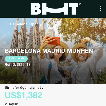
Barselona, İspaniya
BARCELONA MADRID MUNHEN
Tətil paketi
Ref ID:
8866418
Bir nəfər üçün qiymət :
US$1,382
2 Böyük