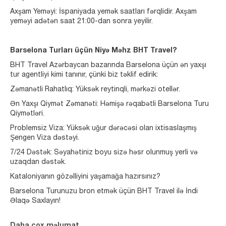
Axşam Yeməyi: İspaniyada yemək saatları fərqlidir. Axşam
yeməyi adətən saat 21:00-dan sonra yeyilir.
Barselona Turları üçün Niyə Məhz BHT Travel?
BHT Travel Azərbaycan bazarında Barselona üçün ən yaxşı
tur agentliyi kimi tanınır, çünki biz təklif edirik:
Zəmanətli Rahatlıq: Yüksək reytinqli, mərkəzi otellər.
Ən Yaxşı Qiymət Zəmanəti: Həmişə rəqabətli Barselona Turu
Qiymətləri.
Problemsiz Viza: Yüksək uğur dərəcəsi olan ixtisaslaşmış
Şengen Viza dəstəyi.
7/24 Dəstək: Səyahətiniz boyu sizə həsr olunmuş yerli və
uzaqdan dəstək.
Kataloniyanın gözəlliyini yaşamağa hazırsınız?
Barselona Turunuzu bron etmək üçün BHT Travel ilə İndi
Əlaqə Saxlayın!
Daha çox məlumat