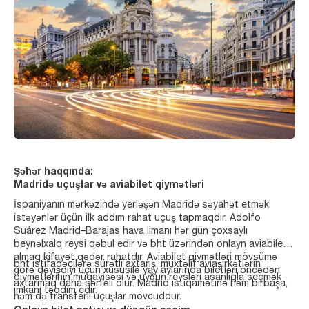
Şəhər haqqında:
Madridə uçuşlar və aviabilet qiymətləri
İspaniyanın mərkəzində yerləşən Madridə səyahət etmək
istəyənlər üçün ilk addım rahat uçuş tapmaqdır. Adolfo
Suárez Madrid–Barajas hava limanı hər gün çoxsaylı
beynəlxalq reysi qəbul edir və bht üzərindən onlayn aviabilet
almaq kifayət qədər rahatdır. Aviabilet qiymətləri mövsümə
bht istifadəçilərə sürətli axtarış, müxtəlif aviaşirkətlərin
görə dəyişdiyi üçün xüsusilə yay aylarında biletləri öncədən
qiymətlərinin müqayisəsi və uyğun reysləri asanlıqla seçmək
axtarmaq daha sərfəli olur. Madrid istiqamətinə həm birbaşa,
imkanı təqdim edir.
həm də transferli uçuşlar mövcuddur.