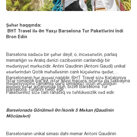
Şəhər haqqında:
BHT Travel ilə Ən Yaxşı Barselona Tur Paketlərini İndi
Bron Edin
Barselona sadəcə bir şəhər deyil; o, incəsənətin, parlaq
memarlığın və Aralıq dənizi cazibəsinin canlandığı bir
mədəniyyət mərkəzidir. Antini Qaudinin (Antoni Gaudí) unikal
əsərlərindən Qotik məhəlləsinin canlı küçələrinə qədər,
Barselonanın hər guşəsi nağıldır. BHT Travel sizə Kataloniya
İstər romantik bal ayı, istər ailəvi macəra, istərsə də təkbaşına
mədəniyyətinə tamamilə qərq olmağınız üçün ən dolğun
mədəni səfər axtarışında olun, bizim Barselona Tur
Barselona Turlarını təklif edir.
Paketlərimiz sizə tam rahatlıq və təhlükəsizlik vəd edir.
Barselonada Görülməli Ən İkonik 5 Məkan (Qaudinin
Möcüzələri)
Barselonanın unikal siması dahi memar Antoni Qaudinin