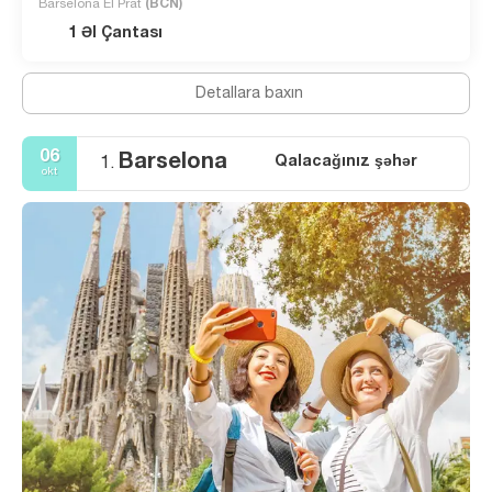
Barselona El Prat
(BCN)
1 Əl Çantası
Detallara baxın
06
Barselona
Qalacağınız şəhər
1.
okt