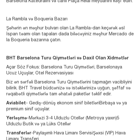
Barselona Katedralını və canlı Plaça Reial meydanını kəşf edin.
La Rambla və Boqueria Bazarı
Şəhərin ən məşhur bulvarı olan La Rambla-dan keçərək əsl
İspan təamı olan tapaları dada biləcəyiniz məşhur Mercado de
la Boqueria bazarına çatın.
BHT Barselona Turu Qiymətləri və Daxil Olan Xidmətlər
Açar Söz Fokus: Barselona Turu Qiymətləri, Barselonaya
Ucuz Uçuşlar, Otel Rezervasiyası
Biz ən sərfəli Barselona Turu Qiymətlərini tapmağın vacibliyini
bilirik. BHT Travel büdcənizə və istəklərinizə uyğun, şəffaf və
rəqabətli qiymətlərlə tam əhatəli paketlər təklif edir.
Aviabilet
- Gediş-dönüş ekonom sinif biletləriBirbaşa və ya
premium sinif uçuşlar.
Yerləşmə
-Mərkəzi 3-4 Ulduzlu Otellər (Metroya yaxın)5
Ulduzlu Butik və ya Lüks Otellər
Transferlər
-Paylaşımlı Hava Limanı ServisiŞəxsi (VIP) Hava
Limanı Transferi