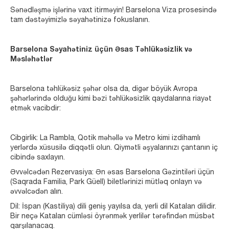
Sənədləşmə işlərinə vaxt itirməyin! Barselona Viza prosesində
tam dəstəyimizlə səyahətinizə fokuslanın.
Barselona Səyahətiniz üçün Əsas Təhlükəsizlik və
Məsləhətlər
Barselona təhlükəsiz şəhər olsa da, digər böyük Avropa
şəhərlərində olduğu kimi bəzi təhlükəsizlik qaydalarına riayət
etmək vacibdir:
Cibgirlik: La Rambla, Qotik məhəllə və Metro kimi izdihamlı
yerlərdə xüsusilə diqqətli olun. Qiymətli əşyalarınızı çantanın iç
cibində saxlayın.
Əvvəlcədən Rezervasiya: Ən əsas Barselona Gəzintiləri üçün
(Saqrada Familia, Park Güell) biletlərinizi mütləq onlayn və
əvvəlcədən alın.
Dil: İspan (Kastiliya) dili geniş yayılsa da, yerli dil Katalan dilidir.
Bir neçə Katalan cümləsi öyrənmək yerlilər tərəfindən müsbət
qarşılanacaq.