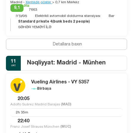
Madrid -
Xəritədə göstər
> 0,7 km Mərkəz
Əla
9,1
7663
מִסעָדָה
Elektrikli avtomobil doldurma stansiyası
Bar
Standard private 4(bunk beds 2 people)
SƏHƏR YEMƏYİ İLƏ
Detallara baxın
11
Nəqliyyat: Madrid - Münhen
okt
Vueling Airlines - VY 5357
Birbaşa
20:05
Adolfo Suárez Madrid Barajas
(MAD)
2h 35m
22:40
Franz Josef Strauss München
(MUC)