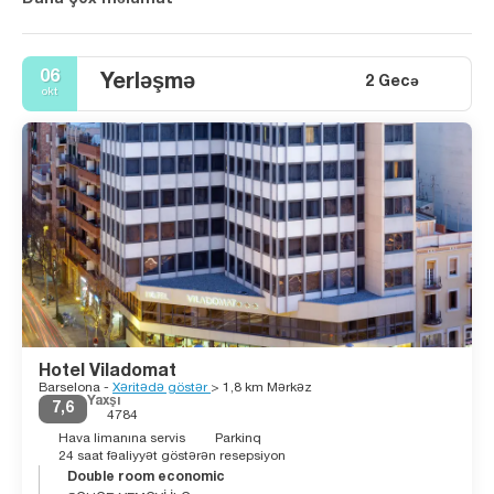
06
Yerləşmə
2 Gecə
okt
Hotel Viladomat
Barselona -
Xəritədə göstər
> 1,8 km Mərkəz
Yaxşı
7,6
4784
Hava limanına servis
Parkinq
24 saat fəaliyyət göstərən resepsiyon
Double room economic