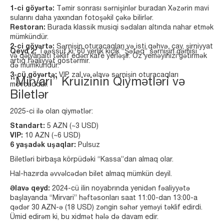
1-ci göyərtə:
Təmir sonrası sərnişinlər buradan Xəzərin mavi
sularını daha yaxından fotoşəkil çəkə bilirlər.
Restoran:
Burada klassik musiqi sədaları altında nahar etmək
mümkündür.
2-ci göyərtə:
Sərnişin oturacaqları və isti qəhvə, çay, şirniyyat
Qeyd 2:
Təəssüf ki, 60 yerlik kiçik “Şəfəq” sərnişin gəmisi
və qəlyanaltı təklif edən kafe yerləşir. Öz yeməyinizi gətirmək
artıq fəaliyyət göstərmir.
də mümkündür.
3-cü göyərtə:
VIP zal və əlavə sərnişin oturacaqları
“Mirvari” Kruizinin Qiymətləri və
mövcuddur.
Biletlər
2025-ci ilə olan qiymətlər:
Standart:
5 AZN (~3 USD)
VIP:
10 AZN (~6 USD)
6 yaşadək uşaqlar:
Pulsuz
Biletləri birbaşa körpüdəki “Kassa”dan almaq olar.
Hal-hazırda əvvəlcədən bilet almaq mümkün deyil.
Əlavə qeyd:
2024-cü ilin noyabrında yenidən fəaliyyətə
başlayanda “Mirvari” həftəsonları saat 11:00-dan 13:00-a
qədər 30 AZN-ə (18 USD) zəngin səhər yeməyi təklif edirdi.
Ümid edirəm ki, bu xidmət hələ də davam edir.