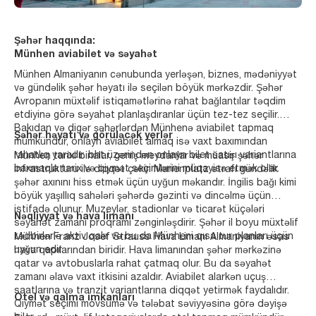
Şəhər haqqında:
Münhen aviabilet və səyahət
Münhen Almaniyanın cənubunda yerləşən, biznes, mədəniyyət
və gündəlik şəhər həyatı ilə seçilən böyük mərkəzdir. Şəhər
Avropanın müxtəlif istiqamətlərinə rahat bağlantılar təqdim
etdiyinə görə səyahət planlaşdıranlar üçün tez-tez seçilir.
Bakıdan və digər şəhərlərdən Münhenə aviabilet tapmaq
Şəhər həyatı və görüləcək yerlər
mümkündür, onlayn aviabilet almaq isə vaxt baxımından
rahatlıq yaradır. bht üzərindən onlayn bilet satışı variantlarına
Münhen tarixi binalar, geniş meydanlar və müasir şəhər
baxmaqla tarix və qiymət seçimlərini müqayisə etmək olar.
infrastrukturu ilə diqqət çəkir. Marienplatz ətrafı gündəlik
şəhər axınını hiss etmək üçün uyğun məkandır. İngilis bağı kimi
böyük yaşıllıq sahələri şəhərdə gəzinti və dincəlmə üçün
istifadə olunur. Muzeylər, stadionlar və ticarət küçələri
Nəqliyyat və hava limanı
səyahət zamanı proqramı zənginləşdirir. Şəhər il boyu müxtəlif
tədbirlərlə aktiv qalır və bu da Münheni qısa tur planları üçün
Münhen Franz Josef Strauss Hava Limanı Almaniyanın əsas
uyğun edir.
hava qapılarından biridir. Hava limanından şəhər mərkəzinə
qatar və avtobuslarla rahat çatmaq olur. Bu da səyahət
zamanı əlavə vaxt itkisini azaldır. Aviabilet alarkən uçuş
saatlarına və tranzit variantlarına diqqət yetirmək faydalıdır.
Otel və qalma imkanları
Qiymət seçimi mövsümə və tələbat səviyyəsinə görə dəyişə