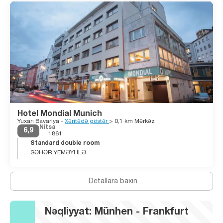
Hotel Mondial Munich
Yuxarı Bavariya -
Xəritədə göstər
> 0,1 km Mərkəz
Nitsa
6,9
1861
Standard double room
SƏHƏR YEMƏYİ İLƏ
Detallara baxın
Nəqliyyat: Münhen - Frankfurt