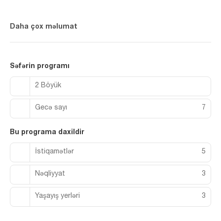
Daha çox məlumat
Səfərin programı
2 Böyük
Gecə sayı
7
Bu programa daxildir
İstiqamətlər
5
Nəqliyyat
3
Yaşayış yerləri
3