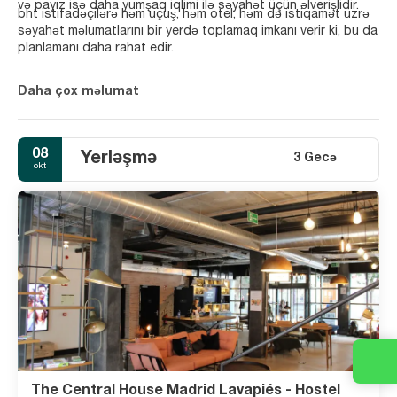
və payız isə daha yumşaq iqlimi ilə səyahət üçün əlverişlidir.
bht istifadəçilərə həm uçuş, həm otel, həm də istiqamət üzrə
səyahət məlumatlarını bir yerdə toplamaq imkanı verir ki, bu da
planlamanı daha rahat edir.
Daha çox məlumat
08
Yerləşmə
3 Gecə
okt
The Central House Madrid Lavapiés - Hostel