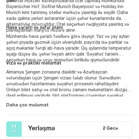
bilər.
Şəhərdə müxtəlif kateqoriyalarda otel tapmaq mümkündür.
Bayerischer Hof, Sofitel Munich Bayerpost və Holiday Inn
Munich kimi tanınmış otellər mərkəzə yaxınlığı ilə seçilir. Daha
sadə qalma yerləri axtaranlar üçün şəhər kənarlarında da
alternativlər mövcuddur. Otel seçərkən nəqliyyata yaxınlıq və
Hava şəraiti və səfər planı
planlaşdırılan marşrut nəzərə alınır.
Münhendə hava şəraiti fəsillərə görə dəyişir. Yaz və yay ayları
şəhəri piyada gəzmək üçün əlverişlidir, payızda isə parklar və
açıq məkanlar fərqli ab-hava yaradır. Qış aylarında temperatur
aşağı düşsə də, şəhər həyatı aktiv qalır. Səyahət tarixini
seçərkən hava və uçuş qiymətləri birlikdə qiymətləndirilir.
Viza və praktiki məlumat
Almaniya Şengen zonasına daxildir və Azərbaycan
vətəndaşları üçün Şengen vizası tələb olunur. Sənədlərin
əvvəlcədən hazırlanması səyahət prosesini rahatlaşdırır.
Onlayn bilet satışı və otel bronu zamanı məlumatların düzgün
daxil edilməsi vacibdir. bht platforması üzərindən səyahət
planını bir məkanda formalaşdırmaq mümkündür.
Daha çox məlumat
11
Yerləşmə
2 Gecə
okt