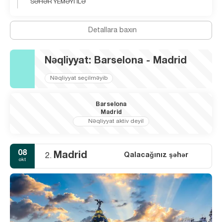
SƏHƏR YEMƏYİ İLƏ
Detallara baxın
Nəqliyyat: Barselona - Madrid
Nəqliyyat seçilməyib
Barselona
Madrid
Nəqliyyat aktiv deyil
08
Madrid
Qalacağınız şəhər
2.
okt