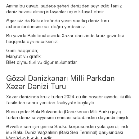
Amma bu cavab, sadəcə şəhəri dənizdən seyr edib təmiz
dəniz havası almaq istəyənlər üçün kifayət etmir.
Əgər siz də Bakı ətrafında yarım saatlıq dəniz turu
axtaranlardansınızsa, doğru yerdəsiniz.
Bu yazıda Bakı buxtasında Xəzər dənizində kruiz gəzintisi
haqqında öyrənəcəksiniz:
Gəmi haqqında;
Marşrut və qrafik;
Bilet qiymətləri və digər məlumatlar.
Gözəl Dənizkənarı Milli Parkdan
Xəzər Dənizi Turu
Xəzər dənizində kruiz turları 2024-cü ilin noyabr ayında, iki illik
fasilədən sonra yenidən fəaliyyətə başlayıb.
Buna qədər Bakı Bulvarında (Dənizkənarı Milli Park) qayıq
turları dəniz səviyyəsinin enməsi səbəbindən dayandırılmışdı.
Əvvəllər sərnişin gəmisi Sədko körpüsündən yola çıxırdı, indi
isə Baku Dəniz Vağzalının (Bakı Sea Terminal) qarşısındakı
körpüdən hərəkət edir.