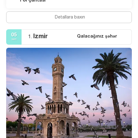
1 Əl Çantası
Detallara baxın
05
Izmir
Qalacağınız şəhər
1.
sen