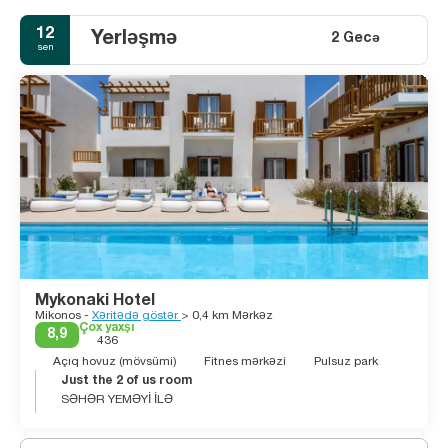
12
Yerləşmə
2 Gecə
sen
Mykonaki Hotel
Mikonos -
Xəritədə göstər
> 0,4 km Mərkəz
Çox yaxşı
8,9
436
Açıq hovuz (mövsümi)
Fitnes mərkəzi
Pulsuz park
Just the 2 of us room
SƏHƏR YEMƏYİ İLƏ