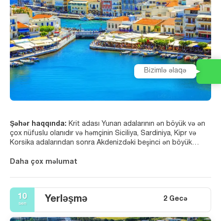
Bizimlə əlaqə
Şəhər haqqında:
Krit adası Yunan adalarının ən böyük və ən
çox nüfuslu olanıdır və həmçinin Siciliya, Sardiniya, Kipr və
Korsika adalarından sonra Akdenizdəki beşinci ən böyük
adadır.
Daha çox məlumat
Krit, Yunanıstanın iqtisadiyyatının və mədəni irsinin önəmli bir
hissəsini təşkil edir, həmçinin öz lokal mədəni xüsusiyyətlərini
qoruyur.
10
Yerləşmə
2 Gecə
sen
Krit, Yunanıstanda ən populyar tətil destinasiyalarından biridir.
Turistlərin maraqlarını çəkən yerlər arasında Minoan