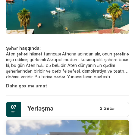
Şəhər haqqında:
Aten şəhəri hikmət tanrıçası Athena adından alır, onun şərəfinə
inşa edilmiş görkəmli Akropol modern, kosmopolit şəhərə baxır
ki, bu gün Aten hələ də belədir. Aten dünyanın ən qədim
şəhərlərindən biridir və qərb fəlsəfəsi, demokratiya və teatrın
doğma yeridir. Bu tarixə qədər, Yunanıstanın paytaxtı
mədəniyyətin qlobal mərkəzi olaraq qalır, onun tarixi mərkəzi,
Daha çox məlumat
ikonik klassik saytları və qədim Yunanıstan artefaktları ilə dolu
muzeyləri ilə. Akropol, simvolik Parthenonla təbii olaraq
təbəkkürlə, UNESCO Dünya İrsi saytı elan edilmişdir.
Avtomobillər tarixi mərkəzdən qadağan edilmişdir, bu da
07
Yerləşmə
3 Gecə
Avropada ən çox diqqət çəkən piyada gəzinti yerinə çevrilib.
sen
Bu arxeoloji Parkda ziyarətçilər bu qədim metropolun
ziddiyyətli təbiətini gözələcək, Yeni Akropol Muzeyini ziyarət
edə bilərlər, bu da yüngül və havadar sərgi məkanları olan hitek
modern struktur, eləcə də 19-ci əsrdə inşa edilmiş və qədim