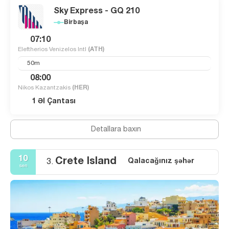
Sky Express - GQ 210
Birbaşa
07:10
Eleftherios Venizelos Intl
(ATH)
50m
08:00
Nikos Kazantzakis
(HER)
1 Əl Çantası
Detallara baxın
10
Crete Island
Qalacağınız şəhər
3.
sen