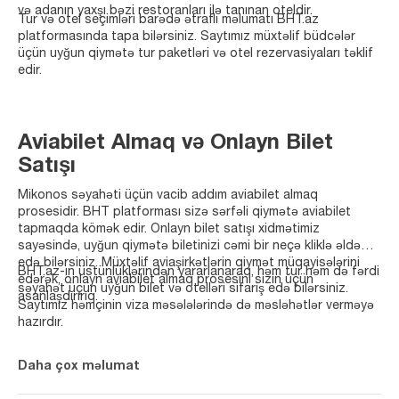
və adanın yaxşı bəzi restoranları ilə tanınan oteldir.
Tur və otel seçimləri barədə ətraflı məlumatı BHT.az
platformasında tapa bilərsiniz. Saytımız müxtəlif büdcələr
üçün uyğun qiymətə tur paketləri və otel rezervasiyaları təklif
edir.
Aviabilet Almaq və Onlayn Bilet
Satışı
Mikonos səyahəti üçün vacib addım aviabilet almaq
prosesidir. BHT platforması sizə sərfəli qiymətə aviabilet
tapmaqda kömək edir. Onlayn bilet satışı xidmətimiz
sayəsində, uyğun qiymətə biletinizi cəmi bir neçə kliklə əldə
edə bilərsiniz. Müxtəlif aviaşirkətlərin qiymət müqayisələrini
BHT.az-ın üstünlüklərindən yararlanaraq, həm tur həm də fərdi
edərək, onlayn aviabilet almaq prosesini sizin üçün
səyahət üçün uyğun bilet və otelləri sifariş edə bilərsiniz.
asanlaşdırırıq.
Saytımız həmçinin viza məsələlərində də məsləhətlər verməyə
hazırdır.
Daha çox məlumat