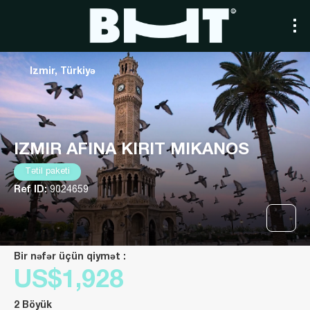
Izmir, Türkiyə
IZMIR AFINA KIRIT MIKANOS
Tətil paketi
Ref ID:
9024659
Bir nəfər üçün qiymət :
US$1,928
2 Böyük