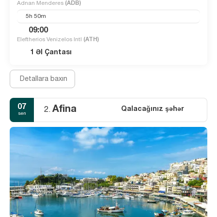
Adnan Menderes
(ADB)
5h 50m
09:00
Eleftherios Venizelos Intl
(ATH)
1 Əl Çantası
Detallara baxın
07
Afina
Qalacağınız şəhər
2.
sen