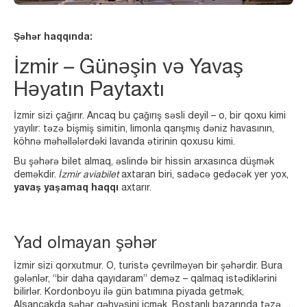
Şəhər haqqında:
İzmir – Günəşin və Yavaş
Həyatın Paytaxtı
İzmir sizi çağırır. Ancaq bu çağırış səsli deyil – o, bir qoxu kimi
yayılır: təzə bişmiş simitin, limonla qarışmış dəniz havasının,
köhnə məhəllələrdəki lavanda ətirinin qoxusu kimi.
Bu şəhərə bilet almaq, əslində bir hissin arxasınca düşmək
deməkdir.
İzmir aviabilet
axtaran biri, sadəcə gedəcək yer yox,
yavaş yaşamaq haqqı
axtarır.
Yad olmayan şəhər
İzmir sizi qorxutmur. O, turistə çevrilməyən bir şəhərdir. Bura
gələnlər, “bir daha qayıdaram” deməz – qalmaq istədiklərini
bilirlər. Kordonboyu ilə gün batımına piyada getmək,
Alsancakda səhər qəhvəsini içmək, Bostanlı bazarında təzə