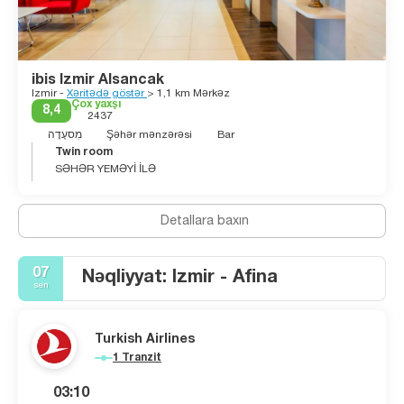
ibis Izmir Alsancak
Izmir -
Xəritədə göstər
> 1,1 km Mərkəz
Çox yaxşı
8,4
2437
מִסעָדָה
Şəhər mənzərəsi
Bar
Twin room
SƏHƏR YEMƏYİ İLƏ
Detallara baxın
07
Nəqliyyat: Izmir - Afina
sen
Turkish Airlines
1 Tranzit
03:10