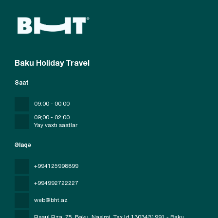
Baku Holiday Travel
Saat
09:00 - 00:00
09;00 - 02;00
Yay vaxtı saatlar
Əlaqə
+994125998899
+994992722227
web@bht.az
Rasul Rza, 75, Baku, Nasimi
, Tax Id 1303431991 - Baku