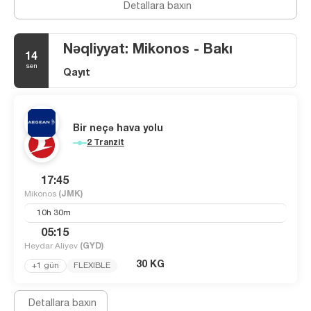
Detallara baxın
Nəqliyyat: Mikonos - Bakı
14
sen
Qayıt
Bir neçə hava yolu
2 Tranzit
17:45
Mikonos
(JMK)
10h 30m
05:15
Heydar Aliyev
(GYD)
30 KG
+1 gün
FLEXIBLE
Detallara baxın