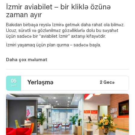
İzmir aviabilet – bir kliklə özünə
zaman ayır
Bakıdan birbaşa reyslə İzmirə getmək daha rahat ola bilməz.
Ucuz, sürətli və gözlənilməz gözəlliklərlə dolu bu səyahət
üçün sadəcə bir “aviabilet İzmir” axtarışı kifayətdir.
İzmiri yaşamaq üçün plan qurma – sadəcə başla.
Daha çox məlumat
05
Yerləşmə
2 Gecə
sen