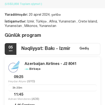
(US$3,856
Toplam qiymət
)
Yaradılmışdır:
20 aprel 2024, şənbə
İstiqamətlər:
Izmir, Türkiyə , Afina, Yunanıstan , Crete Island,
Yunanıstan , Mikonos, Yunanıstan
Günlük program
05
Nəqliyyat: Bakı - Izmir
Gediş
sen
Azerbaijan Airlines - J2 8041
Birbaşa
09:25
Heydar Aliyev
(GYD)
3h 20m
11:45
Adnan Menderes
(ADB)