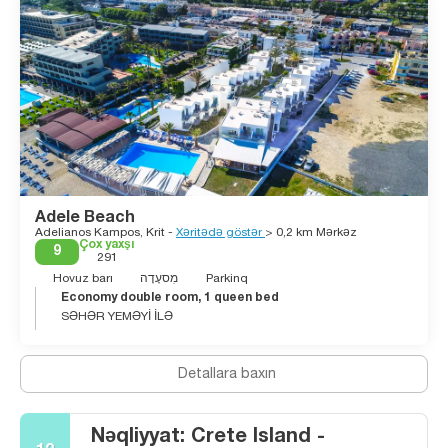
mədəniyyətinin arxeoloji yerləri, Venedik dövründən qalmış
Kaniya şəhəri və limanı, Retimno şəhərindəki Venedik qalası,
Samariya darıxdı, Khrisi, Elafonisi, Gramvousa və Spinalonga
adaları və Vai Palm Plajı daxildir, bu da Avropadakı ən böyük
təbii palm meşəsidir.
Adele Beach
Adelianos Kampos, Krit -
Xəritədə göstər
> 0,2 km Mərkəz
Çox yaxşı
9
291
Hovuz barı
מִסעָדָה
Parkinq
Economy double room, 1 queen bed
SƏHƏR YEMƏYİ İLƏ
Detallara baxın
Nəqliyyat: Crete Island -