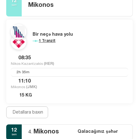
12
Mikonos
sen
Bir neçə hava yolu
1 Tranzit
08:35
Nikos Kazantzakis
(HER)
2h 35m
11:10
Mikonos
(JMK)
15 KG
Detallara baxın
12
Mikonos
Qalacağınız şəhər
4.
sen