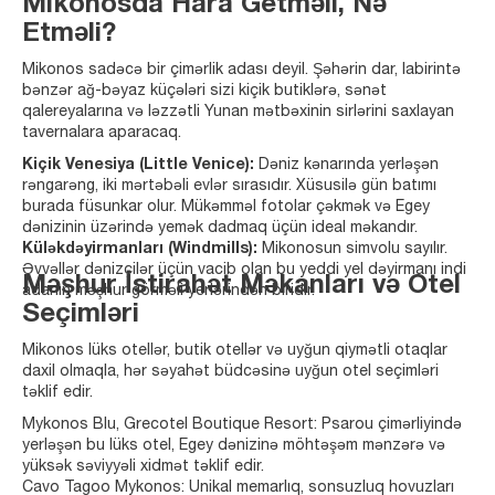
Mikonosda Hara Getməli, Nə
Etməli?
Mikonos sadəcə bir çimərlik adası deyil. Şəhərin dar, labirintə
bənzər ağ-bəyaz küçələri sizi kiçik butiklərə, sənət
qalereyalarına və ləzzətli Yunan mətbəxinin sirlərini saxlayan
tavernalara aparacaq.
Kiçik Venesiya (Little Venice):
Dəniz kənarında yerləşən
rəngarəng, iki mərtəbəli evlər sırasıdır. Xüsusilə gün batımı
burada füsunkar olur. Mükəmməl fotolar çəkmək və Egey
dənizinin üzərində yemək dadmaq üçün ideal məkandır.
Küləkdəyirmanları (Windmills):
Mikonosun simvolu sayılır.
Əvvəllər dənizçilər üçün vacib olan bu yeddi yel dəyirmanı indi
Məşhur İstirahət Məkanları və Otel
adanın məşhur görməli yerlərindən biridir.
Seçimləri
Mikonos lüks otellər, butik otellər və uyğun qiymətli otaqlar
daxil olmaqla, hər səyahət büdcəsinə uyğun otel seçimləri
təklif edir.
Mykonos Blu, Grecotel Boutique Resort: Psarou çimərliyində
yerləşən bu lüks otel, Egey dənizinə möhtəşəm mənzərə və
yüksək səviyyəli xidmət təklif edir.
Cavo Tagoo Mykonos: Unikal memarlıq, sonsuzluq hovuzları