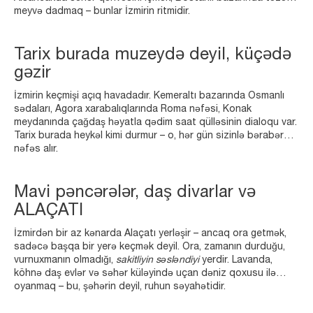
meyvə dadmaq – bunlar İzmirin ritmidir.
Tarix burada muzeydə deyil, küçədə
gəzir
İzmirin keçmişi açıq havadadır. Kemeraltı bazarında Osmanlı
sədaları, Agora xarabalıqlarında Roma nəfəsi, Konak
meydanında çağdaş həyatla qədim saat qülləsinin dialoqu var.
Tarix burada heykəl kimi durmur – o, hər gün sizinlə bərabər
nəfəs alır.
Mavi pəncərələr, daş divarlar və
ALAÇATI
İzmirdən bir az kənarda Alaçatı yerləşir – ancaq ora getmək,
sadəcə başqa bir yerə keçmək deyil. Ora, zamanın durduğu,
vurnuxmanın olmadığı,
sakitliyin səsləndiyi
yerdir. Lavanda,
köhnə daş evlər və səhər küləyində uçan dəniz qoxusu ilə
oyanmaq – bu, şəhərin deyil, ruhun səyahətidir.