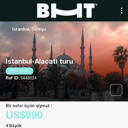
İstanbul, Türkiyə
İstanbul-Alacati turu
Tətil paketi
Ref ID:
9448024
Bir nəfər üçün qiymət :
US$990
4 Böyük