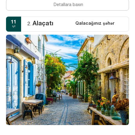
Detallara baxın
11
Alaçatı
Qalacağınız şəhər
2.
iyl