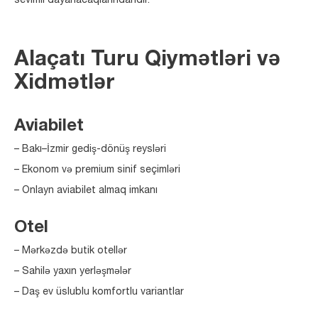
sevimli dayanacaqlarındandır.
Alaçatı Turu Qiymətləri və
Xidmətlər
Aviabilet
– Bakı–İzmir gediş-dönüş reysləri
– Ekonom və premium sinif seçimləri
– Onlayn aviabilet almaq imkanı
Otel
– Mərkəzdə butik otellər
– Sahilə yaxın yerləşmələr
– Daş ev üslublu komfortlu variantlar