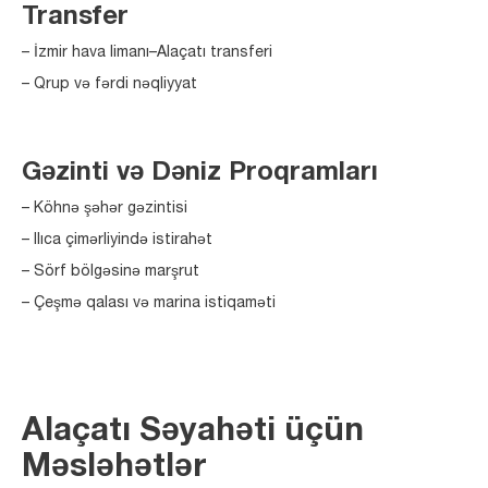
Transfer
– İzmir hava limanı–Alaçatı transferi
– Qrup və fərdi nəqliyyat
Gəzinti və Dəniz Proqramları
– Köhnə şəhər gəzintisi
– Ilıca çimərliyində istirahət
– Sörf bölgəsinə marşrut
– Çeşmə qalası və marina istiqaməti
Alaçatı Səyahəti üçün
Məsləhətlər