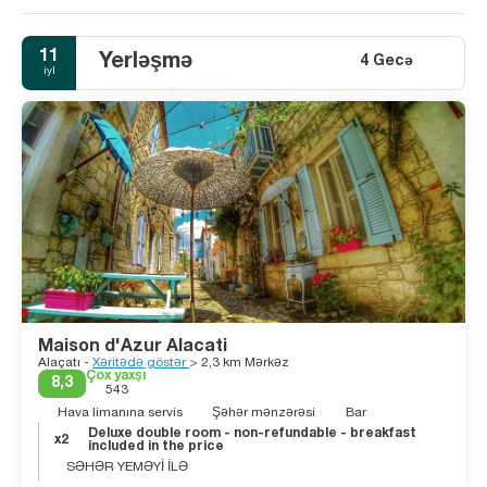
11
Yerləşmə
4 Gecə
iyl
Maison d'Azur Alacati
Alaçatı -
Xəritədə göstər
> 2,3 km Mərkəz
Çox yaxşı
8,3
543
Hava limanına servis
Şəhər mənzərəsi
Bar
Deluxe double room - non-refundable - breakfast
x2
included in the price
SƏHƏR YEMƏYİ İLƏ