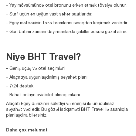
– Yay mövsümündə otel bronunu erkən etmək tövsiyə olunur.
– Surf üçün ən uyğun vaxt səhər saatlarıdır.
– Egey mətbəxinin təzə təamlarını sınaqdan keçirmək vacibdir.
– Gün batımı zamanı dəyirmanlarda şəkillər xüsusi gözəl alınır.
Niyə BHT Travel?
– Geniş uçuş və otel seçimləri
– Alaçatıya uyğunlaşdırılmış səyahət planı
– 7/24 dəstək
– Rahat onlayn aviabilet almaq imkanı
Alaçatı Egey dənizinin sakitliyi və enerjisi ilə unudulmaz
səyahət vəd edir. Bu gözəl istiqaməti BHT Travel ilə asanlıqla
planlaşdıra bilərsiniz.
Daha çox məlumat