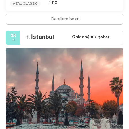
1 PC
AZAL CLASSIC
Detallara baxın
08
İstanbul
Qalacağınız şəhər
1.
iyl