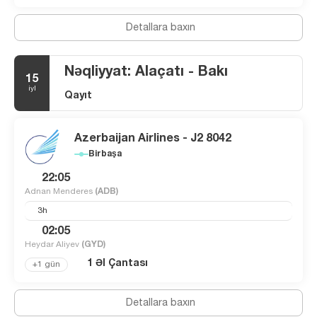
Detallara baxın
Nəqliyyat: Alaçatı - Bakı
15
iyl
Qayıt
Azerbaijan Airlines - J2 8042
Birbaşa
22:05
Adnan Menderes
(ADB)
3h
02:05
Heydar Aliyev
(GYD)
1 Əl Çantası
+1 gün
Detallara baxın