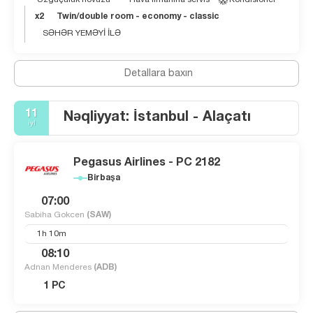
x2
Twin/double room - economy - classic
SƏHƏR YEMƏYİ İLƏ
Detallara baxın
11
Nəqliyyat: İstanbul - Alaçatı
iyl
Pegasus Airlines - PC 2182
Birbaşa
07:00
Sabiha Gokcen
(SAW)
1h 10m
08:10
Adnan Menderes
(ADB)
1 PC