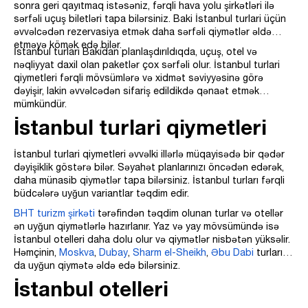
sonra geri qayıtmaq istəsəniz, fərqli hava yolu şirkətləri ilə
sərfəli uçuş biletləri tapa bilərsiniz. Baki İstanbul turlari üçün
əvvəlcədən rezervasiya etmək daha sərfəli qiymətlər əldə
etməyə kömək edə bilər.
İstanbul turlari Bakidan planlaşdırıldıqda, uçuş, otel və
nəqliyyat daxil olan paketlər çox sərfəli olur. İstanbul turlari
qiymetleri fərqli mövsümlərə və xidmət səviyyəsinə görə
dəyişir, lakin əvvəlcədən sifariş edildikdə qənaət etmək
mümkündür.
İstanbul turlari qiymetleri
İstanbul turlari qiymetleri əvvəlki illərlə müqayisədə bir qədər
dəyişiklik göstərə bilər. Səyahət planlarınızı öncədən edərək,
daha münasib qiymətlər tapa bilərsiniz. İstanbul turları fərqli
büdcələrə uyğun variantlar təqdim edir.
BHT turizm şirkəti
tərəfindən təqdim olunan turlar və otellər
ən uyğun qiymətlərlə hazırlanır. Yaz və yay mövsümündə isə
İstanbul otelleri daha dolu olur və qiymətlər nisbətən yüksəlir.
Həmçinin,
Moskva
,
Dubay
,
Sharm el-Sheikh
,
Əbu Dabi
turlarını
da uyğun qiymətə əldə edə bilərsiniz.
İstanbul otelleri