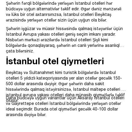
Şəhərin fərqli bölgələrində yerləşən İstanbul otelleri hər
büdcəyə uyğun alternativlər təklif edir. Əgər dəniz mənzərəli
və lüks bir otel axtarırsınızsa, İstanbul otelleri Beşiktaş
ərazisində yerləşən otellər sizin üçün uyğun ola bilər.
Şəhərin işgüzar və müasir hissəsində qalmaq istəyənlər üçün
İstanbul Avrupa yakası otelleri geniş seçim imkanı yaradır.
Nisbətən mərkəzi ərazilərdə İstanbul otelleri Şişli kimi
bölgələrdə qonaqlayaraq, şəhərin ən canlı yerlərinə asanlıqla
çata bilərsiniz.
İstanbul otel qiymetleri
Beşiktaş və Sultanahmet kimi turistik bölgələrdə İstanbul
otelleri 5 yıldızlı kateqoriyasında yer alan otellər gecəlik 150-
500 dollar arasında dəyişir. Əgər şəhərin daha sakit
hissələrində qalmaq istəyirsinizsə, İstanbul maltepe otelleri və
istanbul avrupa yakası otelleri daha münasib qiymətlərlə təklif
Daha büdcəyə uyğun variantlar üçün Aksaray İstanbul otelleri
olunur.
və Gayrettepe otelleri İstanbul bölgələrində yerləşən otellər
ideal seçimdir. Burada otel qiymətləri gecəlik 40-100 dollar
arasında dəyişə bilər.