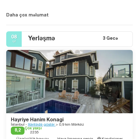
Daha çox məlumat
08
Yerləşmə
3 Gecə
iyl
Hayriye Hanim Konagi
İstanbul -
Xəritədə göstər
> 0,9 km Mərkəz
Çox yaxşı
8,2
2235
Üzgüçülük hovuzu
Hava limanına servis
Kondisioner