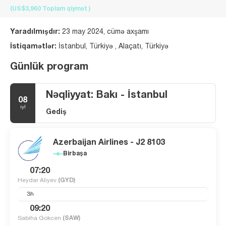
(US$3,960
Toplam qiymət
)
Yaradılmışdır:
23 may 2024, cümə axşamı
İstiqamətlər:
İstanbul, Türkiyə , Alaçatı, Türkiyə
Günlük program
Nəqliyyat: Bakı - İstanbul
08
iyl
Gediş
Azerbaijan Airlines - J2 8103
Birbaşa
07:20
Heydar Aliyev
(GYD)
3h
09:20
Sabiha Gokcen
(SAW)