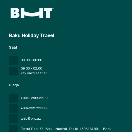
Baku Holiday Travel
Saat
09:00 - 00:00
09;00 - 02;00
Yay vaxtı saatlar
Əlaqə
+994125998899
+994992722227
web@bht.az
Rasul Rza, 75, Baku, Nasimi
, Tax Id 1303431991 - Baku