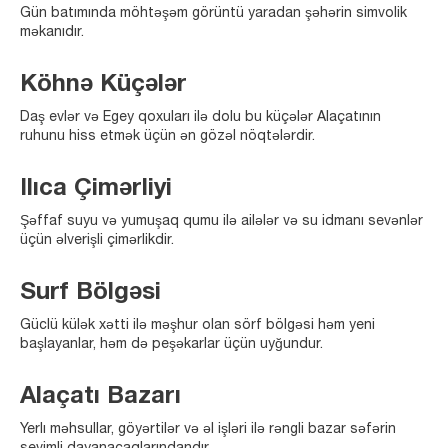
Gün batımında möhtəşəm görüntü yaradan şəhərin simvolik
məkanıdır.
Köhnə Küçələr
Daş evlər və Egey qoxuları ilə dolu bu küçələr Alaçatının
ruhunu hiss etmək üçün ən gözəl nöqtələrdir.
Ilıca Çimərliyi
Şəffaf suyu və yumuşaq qumu ilə ailələr və su idmanı sevənlər
üçün əlverişli çimərlikdir.
Surf Bölgəsi
Güclü külək xətti ilə məşhur olan sörf bölgəsi həm yeni
başlayanlar, həm də peşəkarlar üçün uyğundur.
Alaçatı Bazarı
Yerlı məhsullar, göyərtilər və əl işləri ilə rəngli bazar səfərin