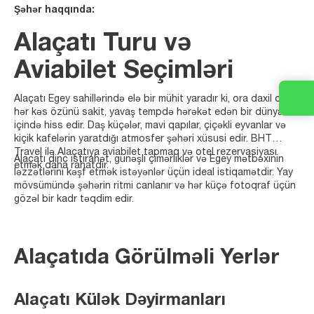
Şəhər haqqında:
Alaçatı Turu və
Aviabilet Seçimləri
Alaçatı Egey sahillərində elə bir mühit yaradır ki, ora daxil olan
hər kəs özünü sakit, yavaş tempdə hərəkət edən bir dünyanın
içində hiss edir. Daş küçələr, mavi qapılar, çiçəkli eyvanlar və
kiçik kafelərin yaratdığı atmosfer şəhəri xüsusi edir. BHT
Travel ilə Alaçatıya aviabilet tapmaq və otel rezervasiyası
Alaçatı dinc istirahət, günəşli çimərliklər və Egey mətbəxinin
etmək daha rahatdır.
ləzzətlərini kəşf etmək istəyənlər üçün ideal istiqamətdir. Yay
mövsümündə şəhərin ritmi canlanır və hər küçə fotoqraf üçün
gözəl bir kadr təqdim edir.
Alaçatıda Görülməli Yerlər
Alaçatı Külək Dəyirmanları