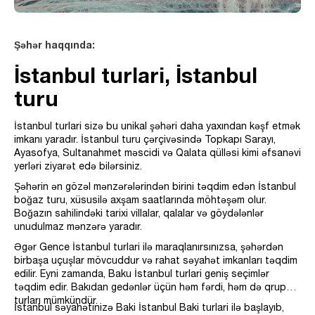
Şəhər haqqında:
İstanbul turlari, İstanbul
turu
İstanbul turlari sizə bu unikal şəhəri daha yaxından kəşf etmək
imkanı yaradır. İstanbul turu çərçivəsində Topkapı Sarayı,
Ayasofya, Sultanahmet məscidi və Qalata qülləsi kimi əfsanəvi
yerləri ziyarət edə bilərsiniz.
Şəhərin ən gözəl mənzərələrindən birini təqdim edən İstanbul
boğaz turu, xüsusilə axşam saatlarında möhtəşəm olur.
Boğazın sahilindəki tarixi villalar, qalalar və göydələnlər
unudulmaz mənzərə yaradır.
Əgər Gence İstanbul turlari ilə maraqlanırsınızsa, şəhərdən
birbaşa uçuşlar mövcuddur və rahat səyahət imkanları təqdim
edilir. Eyni zamanda, Baku İstanbul turlari geniş seçimlər
təqdim edir. Bakıdan gedənlər üçün həm fərdi, həm də qrup
turları mümkündür.
İstanbul səyahətinizə Baki İstanbul Baki turlari ilə başlayıb,