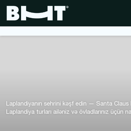
Laplandiyanın sehrini kəşf edin — Santa Claus kə
Laplandiya turları ailəniz və övladlarınız üçün na