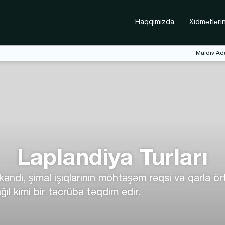
Haqqımızda
Xidmətlərin
Maldiv Ada
Laplandiya Turları
ndi, şimal işıqlarının möhtəşəm rəqsi və qarla ört
ğıl kimi bir təcrübə təqdim edir.