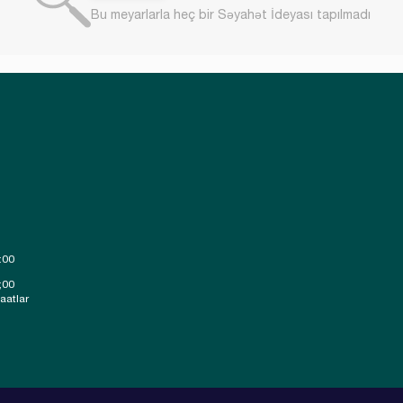
Bu meyarlarla heç bir Səyahət İdeyası tapılmadı
:00
;00
saatlar