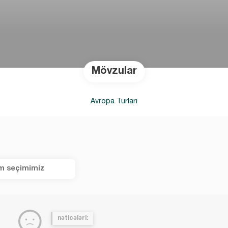
Mövzular
Avropa Turları
m seçimimiz
nəticələri: