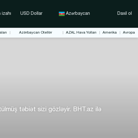
 izahı
USD Dollar
Azərbaycan
Daxil ol
ları
Azərbaycan Otellər
AZAL Hava Yolları
Amerika
Avropa
ülmüş təbiət sizi gözləyir. BHT.az ilə