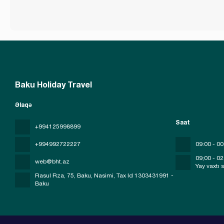
Baku Holiday Travel
Əlaqə
Saat
+994125998899
+994992722227
09:00 - 00
09;00 - 02
web@bht.az
Yay vaxtı 
Rasul Rza, 75, Baku, Nasimi
, Tax Id 1303431991 -
Baku