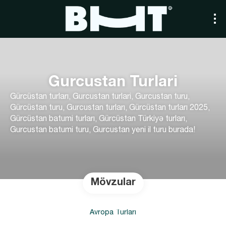
Gurcustan Turlari
Gürcüstan turları, Gurcustan turlari, Gurcustan turu,
Gürcüstan turu, Gurcustan turları, Gürcüstan turları 2025,
Gürcüstan batumi turları​, Gürcüstan Türkiyə turları​,
Gurcustan batumi turu, Gurcustan yeni il turu burada!
Mövzular
Avropa Turları