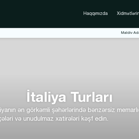
Haqqımızda
Xidmətlərin
Maldiv Ada
İtaliya Turları
liyanın ən görkəmli şəhərlərində bənzərsiz memarlıq
küçələri və unudulmaz xatirələri kəşf edin.