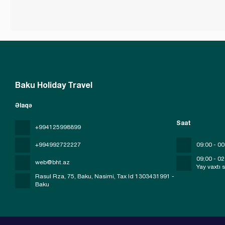
Baku Holiday Travel
Əlaqə
Saat
+994125998899
+994992722227
09:00 - 00
09;00 - 02
web@bht.az
Yay vaxtı 
Rasul Rza, 75, Baku, Nasimi
, Tax Id 1303431991 -
Baku