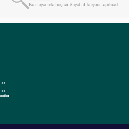
Bu meyarlarla heç bir Səyahət İdeyası tapılmadı
:00
;00
saatlar