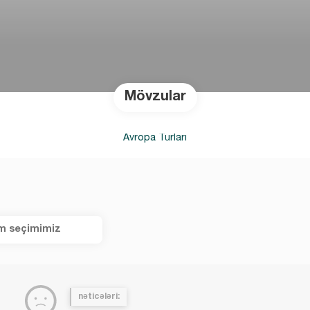
Mövzular
Avropa Turları
m seçimimiz
nəticələri: