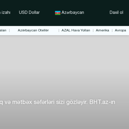
 izahı
USD Dollar
Azərbaycan
Daxil ol
ları
Azərbaycan Otellər
AZAL Hava Yolları
Amerika
Avropa
 və mətbəx səfərləri sizi gözləyir. BHT.az-ın