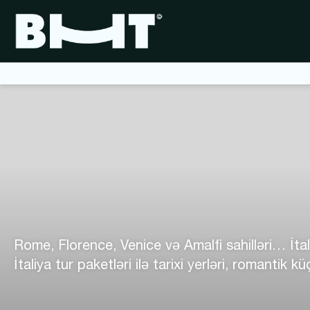
Rome, Florence, Venice və Amalfi sahilləri… İta
İtaliya tur paketləri ilə tarixi yerləri, romantik 