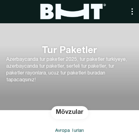
Tur Paketler
Azerbaycanda tur paketler 2025, tur paketler turkiyeye​,
azerbaycanda tur paketler​, serfeli tur paketler​, tur
paketler rayonlara​, ucuz tur paketleri buradan
tapacaqsınız!
Mövzular
Avropa Turları