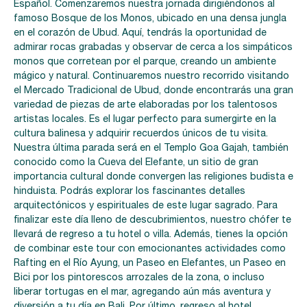
Español. Comenzaremos nuestra jornada dirigiéndonos al
famoso Bosque de los Monos, ubicado en una densa jungla
en el corazón de Ubud. Aquí, tendrás la oportunidad de
admirar rocas grabadas y observar de cerca a los simpáticos
monos que corretean por el parque, creando un ambiente
mágico y natural. Continuaremos nuestro recorrido visitando
el Mercado Tradicional de Ubud, donde encontrarás una gran
variedad de piezas de arte elaboradas por los talentosos
artistas locales. Es el lugar perfecto para sumergirte en la
cultura balinesa y adquirir recuerdos únicos de tu visita.
Nuestra última parada será en el Templo Goa Gajah, también
conocido como la Cueva del Elefante, un sitio de gran
importancia cultural donde convergen las religiones budista e
hinduista. Podrás explorar los fascinantes detalles
arquitectónicos y espirituales de este lugar sagrado. Para
finalizar este día lleno de descubrimientos, nuestro chófer te
llevará de regreso a tu hotel o villa. Además, tienes la opción
de combinar este tour con emocionantes actividades como
Rafting en el Río Ayung, un Paseo en Elefantes, un Paseo en
Bici por los pintorescos arrozales de la zona, o incluso
liberar tortugas en el mar, agregando aún más aventura y
diversión a tu día en Bali. Por último, regreso al hotel.