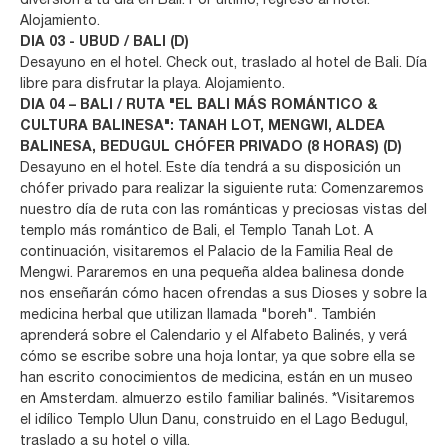
diversión a tu día en Bali. Por último, regreso al hotel.
Alojamiento.
DIA 03 - UBUD / BALI (D)
Desayuno en el hotel. Check out, traslado al hotel de Bali. Día
libre para disfrutar la playa. Alojamiento.
DIA 04 – BALI / RUTA "EL BALI MÁS ROMÁNTICO &
CULTURA BALINESA": TANAH LOT, MENGWI, ALDEA
BALINESA, BEDUGUL CHÓFER PRIVADO (8 HORAS) (D)
Desayuno en el hotel. Este día tendrá a su disposición un
chófer privado para realizar la siguiente ruta: Comenzaremos
nuestro día de ruta con las románticas y preciosas vistas del
templo más romántico de Bali, el Templo Tanah Lot. A
continuación, visitaremos el Palacio de la Familia Real de
Mengwi. Pararemos en una pequeña aldea balinesa donde
nos enseñarán cómo hacen ofrendas a sus Dioses y sobre la
medicina herbal que utilizan llamada "boreh". También
aprenderá sobre el Calendario y el Alfabeto Balinés, y verá
cómo se escribe sobre una hoja lontar, ya que sobre ella se
han escrito conocimientos de medicina, están en un museo
en Amsterdam. almuerzo estilo familiar balinés. *Visitaremos
el idílico Templo Ulun Danu, construido en el Lago Bedugul,
traslado a su hotel o villa.