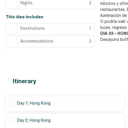
Nights
2
minutos y ofre
restaurantes. 
iluminación de
This idea includes
O podría salir
luces. regreso
Destinations
1
DIA 03 – HON
Desayuno buffe
Accommodations
2
Itinerary
Day 1: Hong Kong
Day 2: Hong Kong