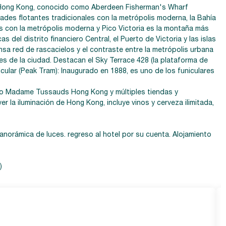
de Hong Kong, conocido como Aberdeen Fisherman's Wharf
dades flotantes tradicionales con la metrópolis moderna, la Bahía
les con la metrópolis moderna y Pico Victoria es la montaña más
del distrito financiero Central, el Puerto de Victoria y las islas
ensa red de rascacielos y el contraste entre la metrópolis urbana
es de la ciudad. Destacan el Sky Terrace 428 (la plataforma de
cular (Peak Tram): Inaugurado en 1888, es uno de los funiculares
useo Madame Tussauds Hong Kong y múltiples tiendas y
 la iluminación de Hong Kong, incluye vinos y cerveza ilimitada,
 panorámica de luces. regreso al hotel por su cuenta. Alojamiento
)