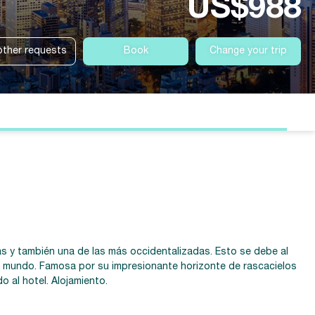
US$988
other requests
Book
Change your trip
as y también una de las más occidentalizadas. Esto se debe al
del mundo. Famosa por su impresionante horizonte de rascacielos
o al hotel. Alojamiento.