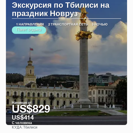
Экскурсия по Тбилиси на
праздник Новруз
1 НАПРАВЛЕНИЯ
2 ТРАНСПОРТНАЯ СЕТЬ
3 НОЧЬЮ
Пакет отдыха
Начиная от
US$829
US$414
С человека
Тбилиси
КУДА:
Видеть