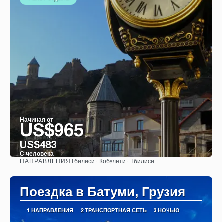
Начиная от
US$965
US$483
С человека
Тбилиси · Кобулети · Тбилиси
НАПРАВЛЕНИЯ
Видеть
Поездка в Батуми, Грузия
1 НАПРАВЛЕНИЯ
2 ТРАНСПОРТНАЯ СЕТЬ
3 НОЧЬЮ