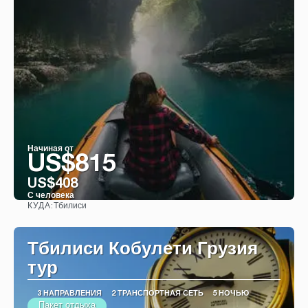
Начиная от
US$815
US$408
С человека
Тбилиси
КУДА:
Видеть
Тбилиси Кобулети Грузия
тур
3 НАПРАВЛЕНИЯ
2 ТРАНСПОРТНАЯ СЕТЬ
5 НОЧЬЮ
Пакет отдыха