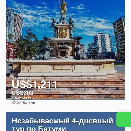
Начиная от
US$1,211
US$303
С человека
Батуми
КУДА:
Видеть
Незабываемый 4-дневный
тур по Батуми