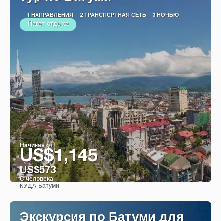
1 НАПРАВЛЕНИЯ
2 ТРАНСПОРТНАЯ СЕТЬ
3 НОЧЬЮ
Пакет отдыха
Начиная от
US$1,145
US$573
С человека
Батуми
КУДА:
Видеть
Экскурсия по Батуми для