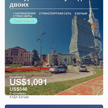
двоих
1 НАПРАВЛЕНИЯ
2 ТРАНСПОРТНАЯ СЕТЬ
5 НОЧЬЮ
2 ТРАНСФЕРЫ
Пакет отдыха
Начиная от
US$1,091
US$546
С человека
Батуми
КУДА:
Видеть