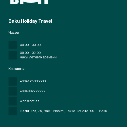
Baku Holiday Travel
Часов
09:00 - 00:00
09;00 - 02;00
Часы летнего времени
Контакты
+994125998899
+994992722227
web@bht.az
Rasul Rza, 75, Baku, Nasimi
, Tax Id 1303431991 - Baku