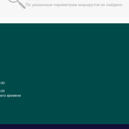
По указанным параметрам маршрутов не найдено
:00
;00
него времени