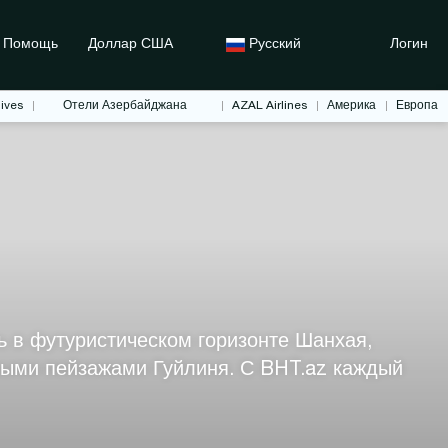
Помощь
Доллар США
Русский
Логин
ives
Отели Азербайджана
AZAL Airlines
Америка
Европа
ь в футуристическом горизонте Шанхая,
ными пейзажами Гуйлиня. С BHT.az каждый