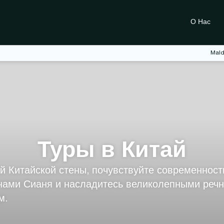
О Нас
Mald
Туры в Китай
й Китайской стены, почувствуйте современност
инами Сианя и насладитесь великолепными реч
м.