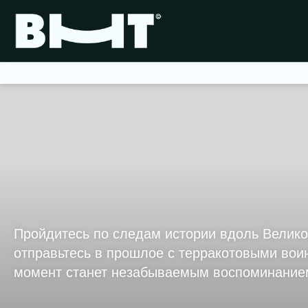
Пройдитесь по следам истории вдоль Велико
отправьтесь в прошлое с терракотовыми во
момент станет незабываемым воспоминание