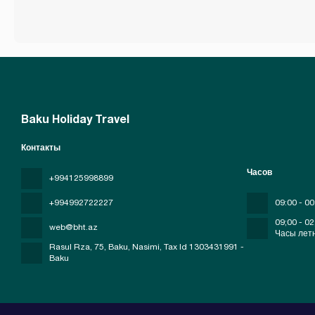
Baku Holiday Travel
Контакты
Часов
+994125998899
+994992722227
09:00 - 00
09;00 - 02
web@bht.az
Часы лет
Rasul Rza, 75, Baku, Nasimi
, Tax Id 1303431991 -
Baku