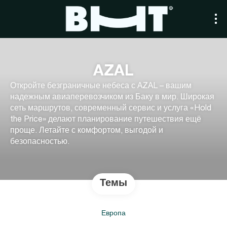
AZAL
Откройте безграничные небеса с AZAL – вашим
надежным авиаперевозчиком из Баку в мир. Широкая
сеть маршрутов, современный сервис и услуга «Hold
the Price» делают планирование путешествия ещё
проще. Летайте с комфортом, выгодой и
безопасностью.
Темы
Европа