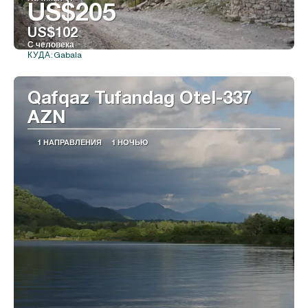
US$205
US$102
С человека
Gabala
КУДА:
Видеть
Qafqaz Tufandag Otel-337
AZN
1 НАПРАВЛЕНИЯ
1 НОЧЬЮ