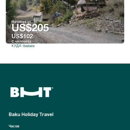
Начиная от
US$205
US$102
С человека
Gabala
КУДА:
Видеть
Baku Holiday Travel
Часов