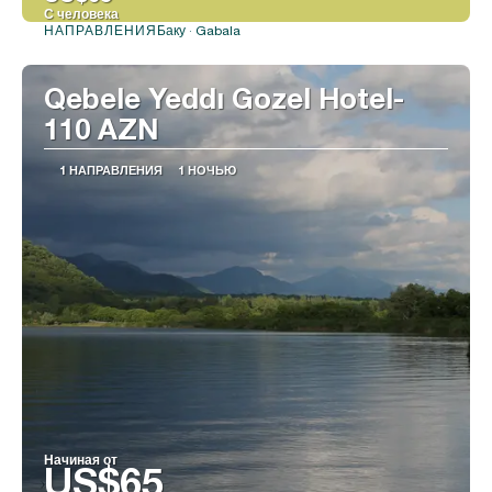
С человека
Баку · Gabala
НАПРАВЛЕНИЯ
Видеть
Qebele Yeddı Gozel Hotel-
110 AZN
1 НАПРАВЛЕНИЯ
1 НОЧЬЮ
Начиная от
US$65