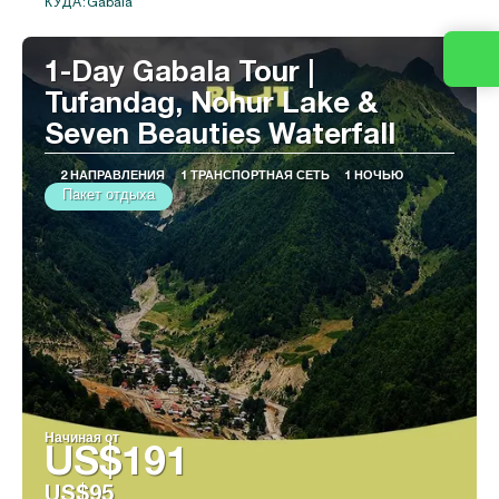
Gabala
КУДА:
Видеть
1-Day Gabala Tour |
Tufandag, Nohur Lake &
Seven Beauties Waterfall
2 НАПРАВЛЕНИЯ
1 ТРАНСПОРТНАЯ СЕТЬ
1 НОЧЬЮ
Пакет отдыха
Начиная от
US$191
US$95