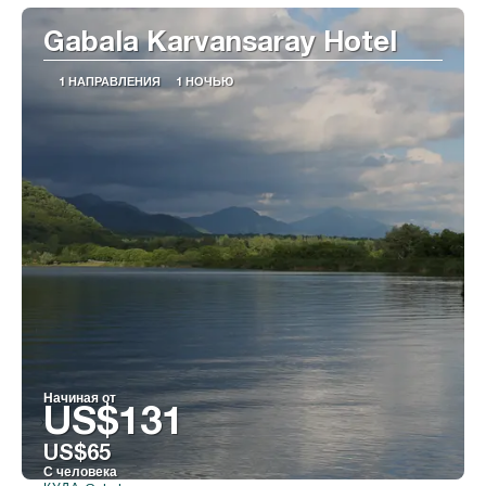
Gabala Karvansaray Hotel
1 НАПРАВЛЕНИЯ
1 НОЧЬЮ
Начиная от
US$131
US$65
С человека