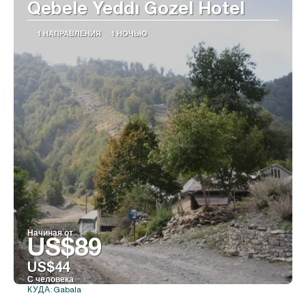
Qebele Yeddı Gozel Hotel
1 НАПРАВЛЕНИЯ
1 НОЧЬЮ
Начиная от
US$89
US$44
С человека
Gabala
КУДА:
Видеть