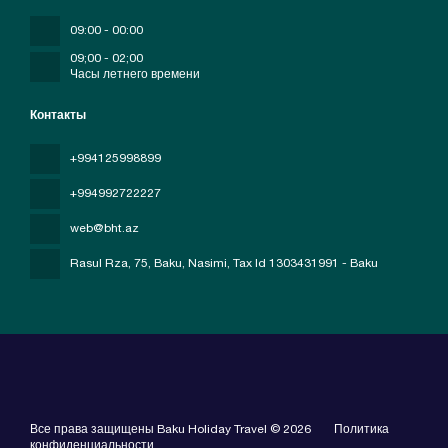
09:00 - 00:00
09;00 - 02;00
Часы летнего времени
Контакты
+994125998899
+994992722227
web@bht.az
Rasul Rza, 75, Baku, Nasimi
, Tax Id 1303431991 - Baku
Все права защищены Baku Holiday Travel © 2026
Политика
конфиденциальности