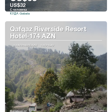
US$32
С человека
Gabala
КУДА:
Видеть
Qafqaz Riverside Resort
Hotel-174 AZN
1 НАПРАВЛЕНИЯ
1 НОЧЬЮ
Начиная от