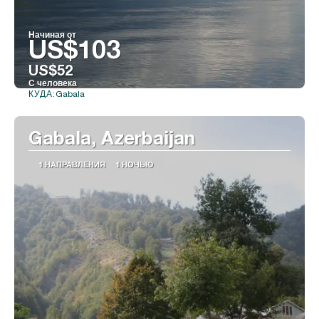
Начиная от
US$103
US$52
С человека
Gabala
КУДА:
Видеть
Gabala, Azerbaijan
1 НАПРАВЛЕНИЯ
1 НОЧЬЮ