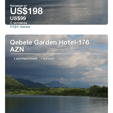
Начиная от
US$198
US$99
С человека
Gabala
КУДА:
Видеть
Qebele Garden Hotel-176
AZN
1 НАПРАВЛЕНИЯ
1 НОЧЬЮ