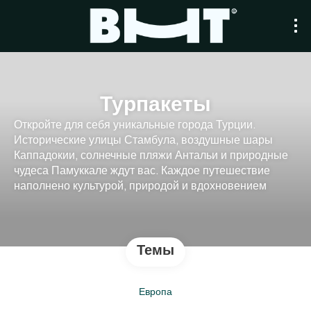
Турпакеты
Откройте для себя уникальные города Турции.
Исторические улицы Стамбула, воздушные шары
Каппадокии, солнечные пляжи Антальи и природные
чудеса Памуккале ждут вас. Каждое путешествие
наполнено культурой, природой и вдохновением
Темы
Европа