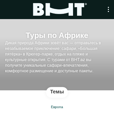
Туры по Африке
Дикая природа Африки зовёт вас — отправьтесь в
незабываемое приключение: сафари, «Большая
пятёрка» в Крюгер-парке, отдых на пляже и
культурные открытия. С турами от BHT.az вы
получите уникальные сафари-впечатления,
комфортное размещение и доступные пакеты.
Темы
Европа