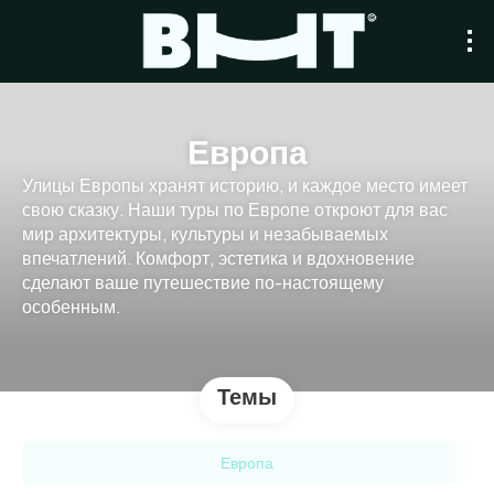
Европа
Улицы Европы хранят историю, и каждое место имеет
свою сказку. Наши туры по Европе откроют для вас
мир архитектуры, культуры и незабываемых
впечатлений. Комфорт, эстетика и вдохновение
сделают ваше путешествие по-настоящему
особенным.
Темы
Европа