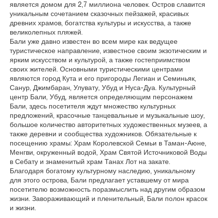
является домом для 2,7 миллиона человек. Остров славится
уникальным сочетанием сказочных пейзажей, красивых
древних храмов, богатства культуры и искусства, а также
великолепных пляжей.
Бали уже давно известен во всем мире как ведущее
туристическое направление, известное своим экзотическим и
ярким искусством и культурой, а также гостеприимством
своих жителей. Основными туристическими центрами
являются город Кута и его пригороды Легиан и Семиньяк,
Санур, Джимбаран, Улувату, Убуд и Нуса-Дуа. Культурный
центр Бали, Убуд, является определяющим персонажем
Бали, здесь посетителя ждут множество культурных
предложений, красочные танцевальные и музыкальные шоу,
большое количество авторитетных художественных музеев, а
также деревни и сообщества художников. Обязательные к
посещению храмы: Храм Королевской Семьи в Таман-Аюне,
Менгви, окруженный водой, Храм Святой Источниковой Воды
в Себату и знаменитый храм Танах Лот на закате.
Благодаря богатому культурному наследию, уникальному
для этого острова, Бали предлагает уставшему от мира
посетителю возможность поразмыслить над другим образом
жизни. Завораживающий и пленительный, Бали полон красок
и жизни.