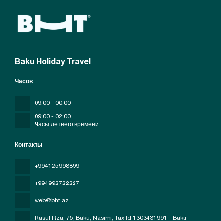
Baku Holiday Travel
Часов
09:00 - 00:00
09;00 - 02;00
Часы летнего времени
Контакты
+994125998899
+994992722227
web@bht.az
Rasul Rza, 75, Baku, Nasimi
, Tax Id 1303431991 - Baku