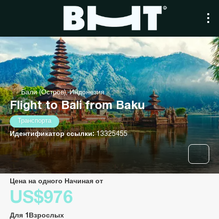
Бали (Остров), Индонезия
Flight to Bali from Baku
Транспорта
Идентификатор ссылки:
13325455
Цена на одного Начиная от
US$976
Для 1Взрослых