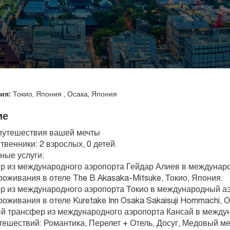
ия:
Токио, Япония , Осака, Япония
ие
путешествия вашей мечты
твенники: 2 взрослых, 0 детей.
ные услуги:
р из международного аэропорта Гейдар Алиев в междунар
проживания в отеле The B Akasaka-Mitsuke, Токио, Япония.
р из международного аэропорта Токио в международный аэ
проживания в отеле Kuretake Inn Osaka Sakaisuji Hommachi, 
й трансфер из международного аэропорта Кансай в между
тешествий: Романтика, Перелет + Отель, Досуг, Медовый м