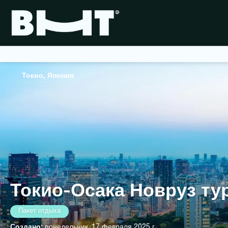
Токио, Япония
Токио-Осака Новруз ту
Пакет отдыха
Создано:
понедельник, 17 февраля 2025 г.