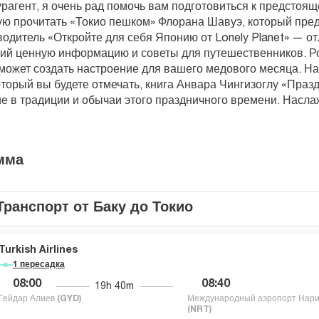
урагент, я очень рад помочь вам подготовиться к предстоящ
ю прочитать «Токио пешком» Флорана Шавуэ, который предл
водитель «Откройте для себя Японию от Lonely Planet» — отл
й ценную информацию и советы для путешественников. Ро
может создать настроение для вашего медового месяца. Нак
оторый вы будете отмечать, книга Анвара Чингизоглу «Праз
е в традиции и обычаи этого праздничного времени. Насл
мма
Транспорт от Баку до Токио
Turkish Airlines
1 пересадка
08:00
08:40
19h 40m
Гейдар Алиев
(GYD)
Международный аэропорт Нар
(NRT)