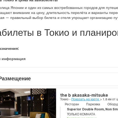
в Токио и цены на авиабилеты
олица Японии и один из самых востребованных городов для путеше
ащают внимание на цену, длительность перелёта и варианты пере
кая — правильный выбор билета и отеля упрощает организацию пу
билеты в Токио и планиро
азначения:
я информация
Размещение
the b akasaka-mitsuke
Токио -
Показать на карте
> 1,8 км от 
Ресторан
Парковка
Оборуд
Superior Double Room, Non Smo
ТОЛЬКО КОМНАТА