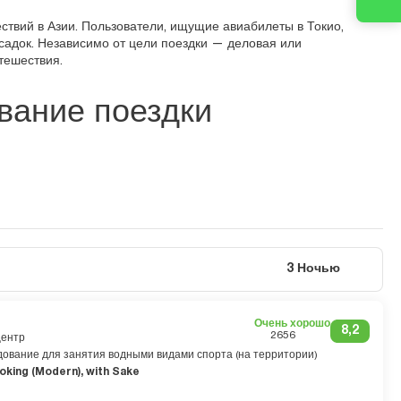
ствий в Азии. Пользователи, ищущие авиабилеты в Токио,
садок. Независимо от цели поездки — деловая или
тешествия.
вание поездки
3 Ночью
Очень хорошо
8,2
2656
центр
ование для занятия водными видами спорта (на территории)
king (Modern), with Sake