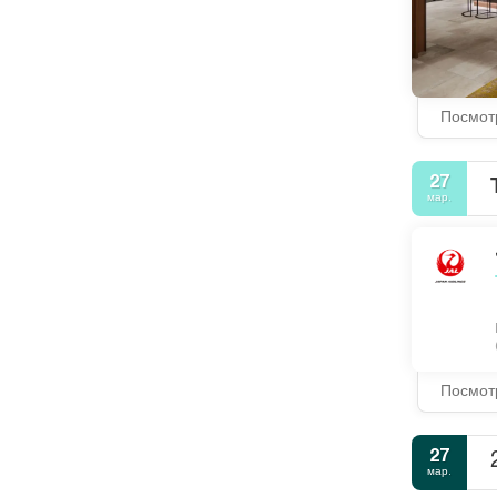
Посмот
27
мар.
Посмот
27
мар.