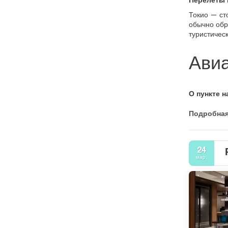
Перелёты 
Токио — ст
обычно обр
туристичес
Авиа
О пункте н
Подробна
24
мар.