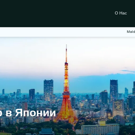
О Нас
Mald
р в Японии