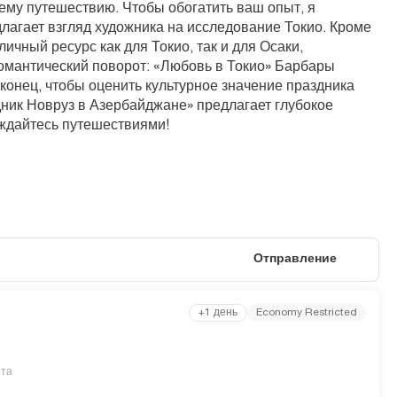
ему путешествию. Чтобы обогатить ваш опыт, я 
агает взгляд художника на исследование Токио. Кроме 
ичный ресурс как для Токио, так и для Осаки, 
мантический поворот: «Любовь в Токио» Барбары 
онец, чтобы оценить культурное значение праздника 
дник Новруз в Азербайджане» предлагает глубокое 
аждайтесь путешествиями!
Отправление
+1 день
Economy Restricted
ита