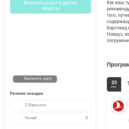
Как ваш т
Визовые услуги и другие
запросы
рекоменду
того, путе
содержащи
Картланд 
Новруз, к
погружени
Програ
Увеличить карту
23
мар.
Резюме поездки
2 Взрослых
Ночей
6