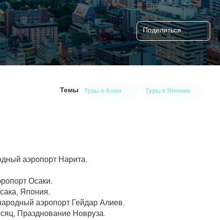
Поделиться
Темы
Туры в Азию
Туры в Японию
одный аэропорт Нарита.
ропорт Осаки.
Осака, Япония.
народный аэропорт Гейдар Алиев.
есяц, Празднование Новруза.