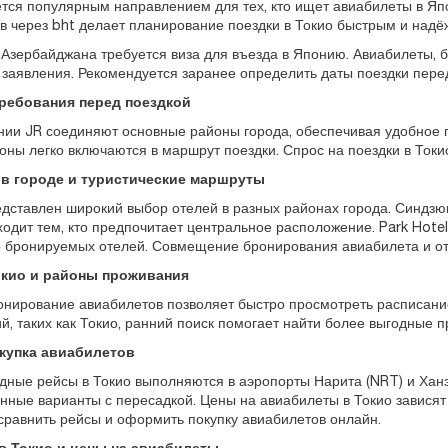
ётся популярным направлением для тех, кто ищет авиабилеты в Я
в через bht делает планирование поездки в Токио быстрым и надё
Азербайджана требуется виза для въезда в Японию. Авиабилеты, б
 заявления. Рекомендуется заранее определить даты поездки перед
ребования перед поездкой
нии JR соединяют основные районы города, обеспечивая удобное 
оны легко включаются в маршрут поездки. Спрос на поездки в Токио
 в городе и туристические маршруты
едставлен широкий выбор отелей в разных районах города. Синдзю
одит тем, кто предпочитает центральное расположение. Park Hotel T
о бронируемых отелей. Совмещение бронирования авиабилета и от
окио и районы проживания
нирование авиабилетов позволяет быстро просмотреть расписание 
й, таких как Токио, ранний поиск помогает найти более выгодные 
купка авиабилетов
ные рейсы в Токио выполняются в аэропорты Нарита (NRT) и Ханэ
нные варианты с пересадкой. Цены на авиабилеты в Токио зависят
сравнить рейсы и оформить покупку авиабилетов онлайн.