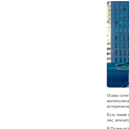
Осака соче
мегаполиса
историческ
Есть также
лес, впеча