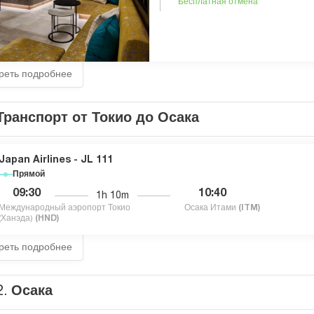
Бесплатная отмена
реть подробнее
Транспорт от Токио до Осака
Japan Airlines - JL 111
Прямой
09:30
10:40
1h 10m
Международный аэропорт Токио
Осака Итами
(ITM)
(Ханэда)
(HND)
реть подробнее
2.
Осака