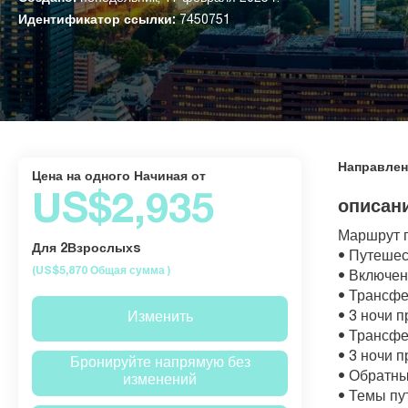
Идентификатор ссылки:
7450751
Направлен
Цена на одного Начиная от
US$2,935
описан
Маршрут 
Для 2Взрослыхs
• Путешес
(US$5,870
Общая сумма
)
• Включен
• Трансфе
• 3 ночи 
Изменить
• Трансфе
• 3 ночи 
Бронируйте напрямую без
• Обратны
изменений
• Темы пу