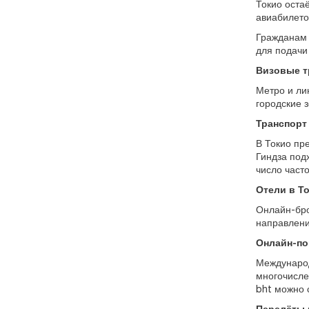
Токио оста
авиабилето
Гражданам 
для подачи
Визовые т
Метро и ли
городские з
Транспорт
В Токио пр
Гиндза подх
число част
Отели в Т
Онлайн-бро
направлени
Онлайн-по
Международ
многочисле
bht можно 