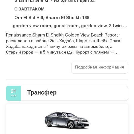
Sharm El Sheikh - На 6,9 км от центра
С ЗАВТРАКОМ
Om El Sid Hill, Sharm El Sheikh 168
garden view room, guest room, garden view, 2 twin beds
Renaissance Sharm El Sheikh Golden View Beach Resort
расположен в районе Эль-Хадаба, Шарм-эш-Шейх. Пляж
Хадаба находится в 1 минутах езды на автомобиле, а
Старый город — в 5 минутах езды. Курорт с пляжем —
вариант с прекрасным расположением: Пляж Наама-Бэй
находится в 9,8 км, Голливуд в Шарм-эль-Шейхе — в 14,1 км
Подробная информация
от него.
Побалуйте себя посещением спа-центра, который
предлагает массаж, процедуры по уходу за телом и
21
процедуры по уходу за лицом. Искупавшись в одном из 4
Трансфер
мая
открытых бассейнов, вы можете провести остаток дня на
закрытом пляже. Этот курорт предоставляет дополнительные
услуги и удобства: бесплатный беспроводной доступ в
интернет и услуги консьержа.
Почувствуйте себя как дома в одном из 384 номеров с
кондиционером и другими удобствами, в числе которых