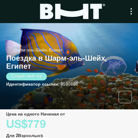
Шарм-эль-Шейх, Египет
Поездка в Шарм-эль-Шейх,
Египет
Создай свой тур
Идентификатор ссылки:
8590886
Цена на одного Начиная от
US$779
Для 2Взрослыхs