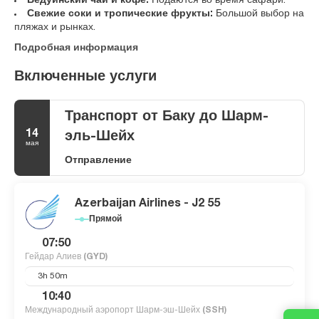
Бедуинский чай и кофе:
Подаются во время сафари.
Свежие соки и тропические фрукты:
Большой выбор на
пляжах и рынках.
Подробная информация
Включенные услуги
Транспорт от Баку до Шарм-
14
эль-Шейх
мая
Отправление
Azerbaijan Airlines - J2 55
Прямой
07:50
Гейдар Алиев
(GYD)
3h 50m
10:40
Международный аэропорт Шарм-эш-Шейх
(SSH)