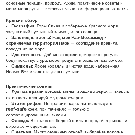
основные локации, природу, кухню, практические советы и
мини‑маршруты — исключительно в информационных целях
Краткий обзор
География:
Горы Синая и побережье Красного моря;
засушливый пустынный климат, много солнца.
Заповедные зоны:
Нацпарк Рас‑Мохаммед
и
охраняемая территория Набк
— соблюдайте правила
поведения на море.
Идентичность:
Дайвинг/снорклинг, морские прогулки,
бедуинская культура, морепродукты и оживлённые вечера.
Символы:
Яркие кораллы и чистая вода; набережная
Наама‑Бей и золотые дюны пустыни.
Практические советы
Лучшее время:
окт–май
мягче;
июн–сен
жарко — водные
активности планируйте утром/вечером.
Этикет рифов:
Не трогайте кораллы, используйте
reef‑safe
крем; при течениях — только с
сертифицированными гидами.
Одежда:
В отелях свободный стиль; в городе/на рынках и
в храмах — сдержанный.
С детьми:
Много семейных отелей; выбирайте пологие