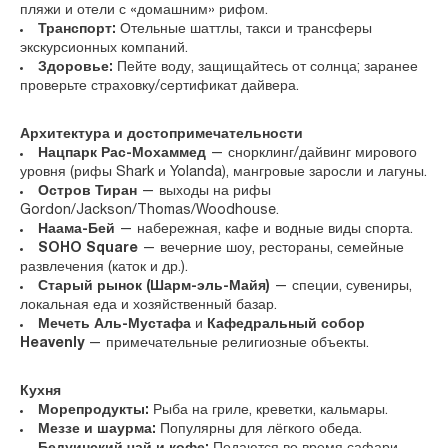
пляжи и отели с «домашним» рифом.
Транспорт:
Отельные шаттлы, такси и трансферы
экскурсионных компаний.
Здоровье:
Пейте воду, защищайтесь от солнца; заранее
проверьте страховку/сертификат дайвера.
Архитектура и достопримечательности
Нацпарк Рас‑Мохаммед
— снорклинг/дайвинг мирового
уровня (рифы Shark и Yolanda), мангровые заросли и лагуны.
Остров Тиран
— выходы на рифы
Gordon/Jackson/Thomas/Woodhouse.
Наама‑Бей
— набережная, кафе и водные виды спорта.
SOHO Square
— вечерние шоу, рестораны, семейные
развлечения (каток и др.).
Старый рынок (Шарм‑эль‑Майя)
— специи, сувениры,
локальная еда и хозяйственный базар.
Мечеть Аль‑Мустафа
и
Кафедральный собор
Heavenly
— примечательные религиозные объекты.
Кухня
Морепродукты:
Рыба на гриле, креветки, кальмары.
Меззе и шаурма:
Популярны для лёгкого обеда.