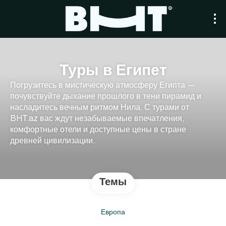
Туры в Египет
Погрузитесь в мистическую атмосферу Египта —
почувствуйте дыхание прошлого в тени пирамид и
насладитесь вечным ритмом Нила. С турами от
BHT.az вас ждут незабываемые впечатления,
комфортные отели и доступные цены в стране
древней цивилизации.
Темы
Европа