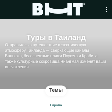
Туры в Таиланд
Отправьтесь в путешествие в экзотическую
атмосферу Таиланда — сверкающие каналы
Бангкока, белоснежные пляжи Пхукета и Краби, а
также культурные сокровища Чиангмая изменят ваши
впечатления.
Темы
Европа