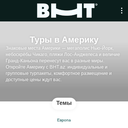
Туры в Америку
Знаковые места Америки — мегаполис Нью-Йорк,
небоскрёбы Чикаго, пляжи Лос-Анджелеса и величие
Гранд-Каньона перенесут вас в разные миры.
Откройте Америку с BHT.az: индивидуальные и
групповые турпакеты, комфортное размещение и
доступные цены ждут вас.
Темы
Европа